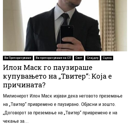
Ви Препорачуваме
Ви препорачуваме на СП
Свет
Слајдер
Сцена
Илон Маск го паузираше
купувањето на „Твитер“: Која е
причината?
Милионерот Илон Маск изјави дека неговото преземање
на „Твитер“ привремено е паузирано. Објасни и зошто.
„Договорот за преземање на „Твитер“ привремено е на
чекање за...