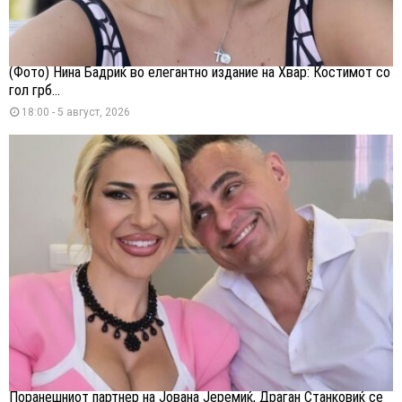
(Фото) Нина Бадриќ во елегантно издание на Хвар: Костимот со
гол грб...
18:00 - 5 август, 2026
Поранешниот партнер на Јована Јеремиќ, Драган Станковиќ се