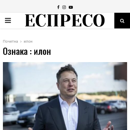
Facebook
Instagram
Youtube
PRIMARY
MENU
Почетна
илон
Ознака : илон