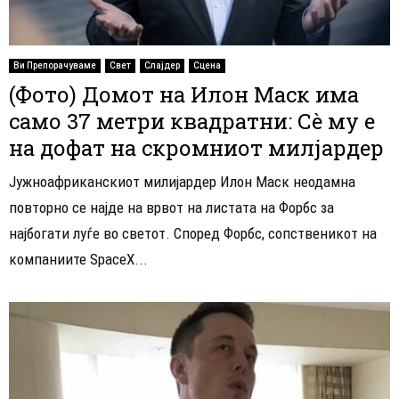
Ви Препорачуваме
Свет
Слајдер
Сцена
(Фото) Домот на Илон Маск има
само 37 метри квадратни: Сè му е
на дофат на скромниот милјардер
Јужноафриканскиот милијардер Илон Маск неодамна
повторно се најде на врвот на листата на Форбс за
најбогати луѓе во светот. Според Форбс, сопственикот на
компаниите SpaceX...