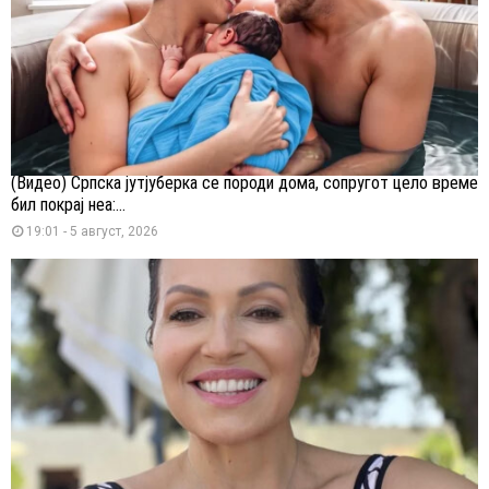
(Видео) Српска јутјуберка се породи дома, сопругот цело време
бил покрај неа:...
19:01 - 5 август, 2026