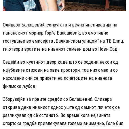
Оливера Балашевиќ, сопругата и вечна инспирација на
панонскиот морнар Ѓорѓе Балашевиќ, во емотивно
гостување во емисијата „Балканском улицом“ на ТВ Блиц,
ги отвори вратите на нивниот семеен дом во Нови Сад.
Седејќи во култниот двор каде што се родени некои од
најубавите стихови на овие простори, таа низ смеа и со
насолзени очи се присети на почетоците на нивната
филмска љубов.
​Зборувајќи за првите средби со Балашевиќ, Оливера
открива дека нивниот однос уште од самиот почеток се
разликувал од сè останато. Во време кога нејзината
спортска градба привлекувала големо внимание, Ѓоле бил