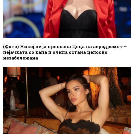
(Фото) Никој не ја препозна Цеца на аеродромот –
пејачката со капа и очила остана целосно
незабележана