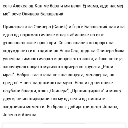
сега Алекса од Кан ме бара и ми вели ’Еј мама, ајде насмеј
ме“, рече Оливера Балашевиќ.
​Приказната за Оливера (Савиќ) и Ѓорѓе Балашевиќ важи за
една од најромантичните и најстабилните на екс-
југословенските простори. Се запознале кон крајот на
седумдесеттите години во Нови Сад, додека Оливера била
успешна гимнастичарка и репрезентативка, а Ѓоле веќе ја
започнувал својата музичка кариера со групата „Рани
мраз“. Набрзо таа стана негова сопруга, менаџерка, но
пред сè – негова доживотна муза. Некои од неговите
најубави балади, како „Оливера“, „Провинцијалка“ и многу
други, се инспирирани токму од неа и од нивните
заеднички моменти. Во бракот добија три деца: Јована,
Јелена и Алекса.