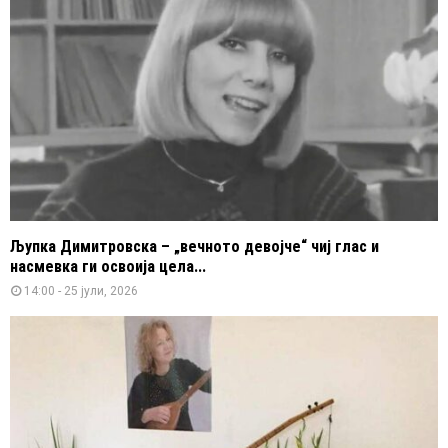
Љупка Димитровска – „вечното девојче“ чиј глас и
насмевка ги освоија цела...
14:00 - 25 јули, 2026