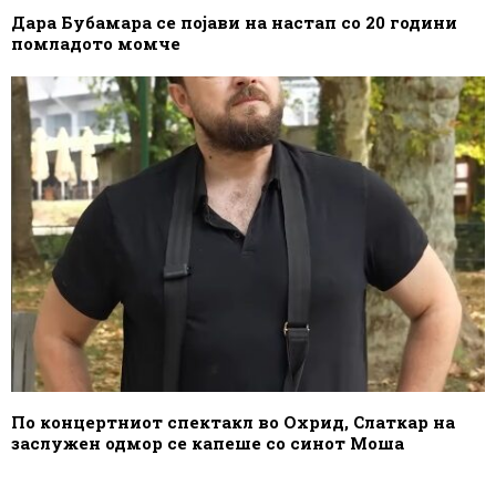
Дара Бубамара се појави на настап со 20 години
помладото момче
По концертниот спектакл во Охрид, Слаткар на
заслужен одмор се капеше со синот Моша