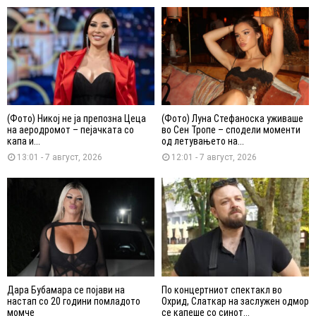
(Фото) Никој не ја препозна Цеца
(Фото) Луна Стефаноска уживаше
на аеродромот – пејачката со
во Сен Тропе – сподели моменти
капа и...
од летувањето на...
13:01 - 7 август, 2026
12:01 - 7 август, 2026
Дара Бубамара се појави на
По концертниот спектакл во
настап со 20 години помладото
Охрид, Слаткар на заслужен одмор
момче
се капеше со синот...