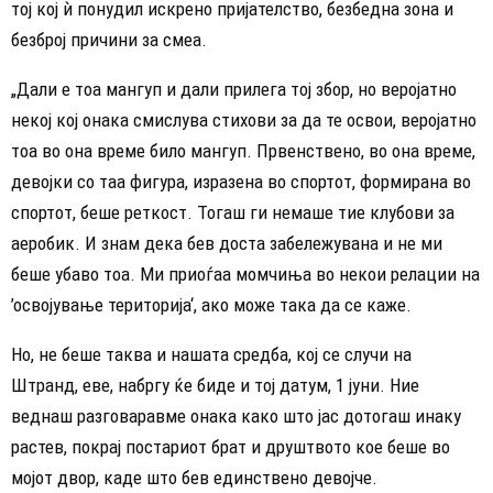
тој кој ѝ понудил искрено пријателство, безбедна зона и
безброј причини за смеа.
​„Дали е тоа мангуп и дали прилега тој збор, но веројатно
некој кој онака смислува стихови за да те освои, веројатно
тоа во она време било мангуп. ​Првенствено, во она време,
девојки со таа фигура, изразена во спортот, формирана во
спортот, беше реткост. Тогаш ги немаше тие клубови за
аеробик. И знам дека бев доста забележувана и не ми
беше убаво тоа. Ми приоѓаа момчиња во некои релации на
’освојување територија‘, ако може така да се каже.
​Но, не беше таква и нашата средба, кој се случи на
Штранд, еве, набргу ќе биде и тој датум, 1 јуни. Ние
веднаш разговаравме онака како што јас дотогаш инаку
растев, покрај постариот брат и друштвото кое беше во
мојот двор, каде што бев единствено девојче.