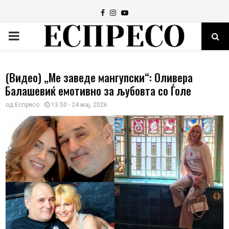
Facebook
Instagram
Youtube
PRIMARY
MENU
(Видео) „Ме заведе мангупски“: Оливера
Балашевиќ емотивно за љубовта со Ѓоле
од
Еспресо
13:50 - 24 мај, 2026