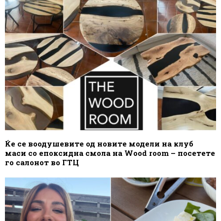
Ќе се воодушевите од новите модели на клуб
маси со епоксидна смола на Wood room – посетете
го салонот во ГТЦ