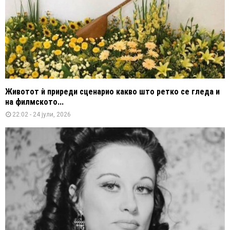
Животот ѝ приреди сценарио какво што ретко се гледа и
на филмското...
22:02 - 24 јули, 2026