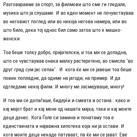
Разговаравме за спорт, за филмови што сме ги гледале,
музика што ја слушаме. И во еден момент не почувствував
во неговиот поглед или во некоја негова намера, или во
што било, дека тој однос бил само затоа што е машко-
женски.
​Тоа беше толку добро, пријателски, и тоа ми се допадна,
што се чувствував онака малку растеретено, во смисла: ‘во
друг град сум јас сепак‘. И кога ќе ми се јавеше тоа беше
повик попладне, да одиме на јагоди, на пример. И да
одгледаме некој филм. И многу ме засмејуваше, многу!
​И тоа ми се допаѓаше, бидејќи и смеата и остана… како и
кај мојот брат и кај мене од нашата мајка, така и кај моите
деца денес. Кога Ѓоле си замина и понатаму тоа е
единствената и најважна хипотека која ни ја остави. И
кога моите деца некаде патуваат, па ќе ми се јават: Еве