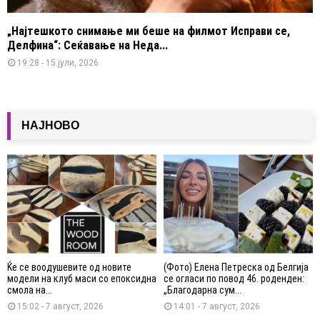
„Најтешкото снимање ми беше на филмот Исправи се,
Делфина“: Сеќавање на Неда...
19:28 - 15 јули, 2026
НАЈНОВО
Ќе се воодушевите од новите
(Фото) Елена Петреска од Белгија
модели на клуб маси со епоксидна
се огласи по повод 46. роденден:
смола на...
„Благодарна сум...
15:02 - 7 август, 2026
14:01 - 7 август, 2026