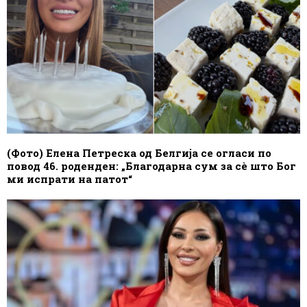
(Фото) Елена Петреска од Белгија се огласи по
повод 46. роденден: „Благодарна сум за сè што Бог
ми испрати на патот“