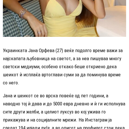
Украинката Јана Орфева (27) веќе подолго време важи за
најскапата љубовница на светот, а за неа пишуваа многу
светски медиуми, особено откако беше откриено дека
шеикот ѝ исплаќа вртоглави суми за да поминува време
со него.
Јана и шеикот се во врска повеќе од пет години, а
наводно тој ѝ дава и до 5000 евра дневно и ѝ ги исполнува
сите други желби, а целиот луксуз во кој ужива го
прикажува и на социјалните мрежи. На Инстаграм ја
следат 194 илјади луѓе, а во описот на профилот стои дека