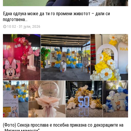
Една одлука може да ти го промени животот – дали си
подготвена...
10:02 - 31 јули, 2026
(Фото) Секоја прослава е посебна приказна со декорациите на
„Магични моменти“