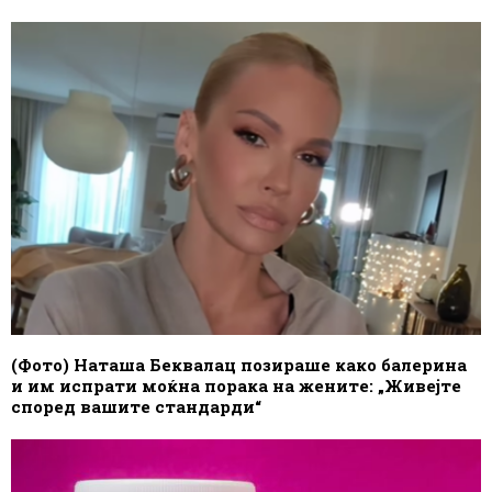
(Фото) Наташа Беквалац позираше како балерина
и им испрати моќна порака на жените: „Живејте
според вашите стандарди“