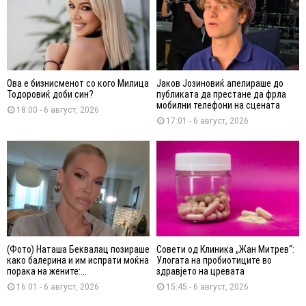
Ова е бизнисменот со кого Милица
Јаков Јозиновиќ апелираше до
Тодоровиќ доби син?
публиката да престане да фрла
мобилни телефони на сцената
18:00 - 6 август, 2026
17:01 - 6 август, 2026
(Фото) Наташа Беквалац позираше
Совети од Клиника „Жан Митрев“:
како балерина и им испрати моќна
Улогата на пробиотиците во
порака на жените:...
здравјето на цревата
16:01 - 6 август, 2026
15:45 - 6 август, 2026