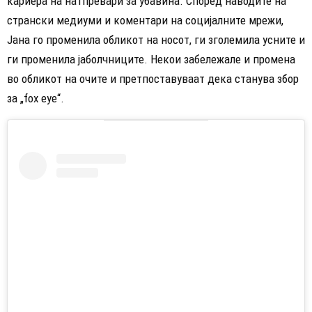
кариера на натпревари за убавина. Според наводите на
странски медиуми и коментари на социјалните мрежи,
Јана го променила обликот на носот, ги зголемила усните и
ги променила јаболчниците. Некои забележале и промена
во обликот на очите и претпоставуваат дека станува збор
за „fox eye“.