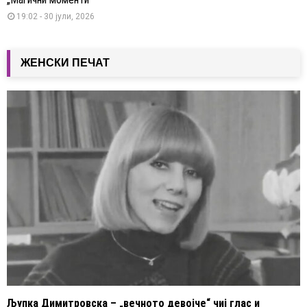
19:02 - 30 јули, 2026
ЖЕНСКИ ПЕЧАТ
Љупка Димитровска – „вечното девојче“ чиј глас и