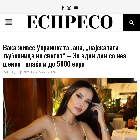
Facebook
Instagram
Youtube
PRIMARY
MENU
Вака живее Украинката Јана, „најскапата
љубовница на светот“ – За еден ден со неа
шеикот плаќа и до 5000 евра
од
Т.Ц.
20:51 - 7 јуни, 2026