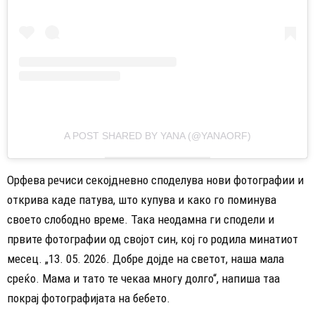
A POST SHARED BY YANA (@YANAORF)
Орфева речиси секојдневно споделува нови фотографии и
открива каде патува, што купува и како го поминува
своето слободно време. Така неодамна ги сподели и
првите фотографии од својот син, кој го родила минатиот
месец. „13. 05. 2026. Добре дојде на светот, наша мала
среќо. Мама и тато те чекаа многу долго“, напиша таа
покрај фотографијата на бебето.