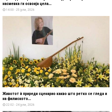
насмевка ги освоија цела...
14:00 - 25 јули, 2026
Животот ѝ приреди сценарио какво што ретко се гледа и
на филмското...
22:02 - 24 јули, 2026