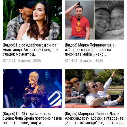
(Видео) Не се одвојува од синот –
(Видео) Марко Пејчиновски ја
Анастасија Ражнатовиќ сподели
избричи главата во чест на
сладок момент од...
покојната мајка и како...
15:01 - 6 август, 2026
14:01 - 6 август, 2026
(Видео) По 43 години, истата
(Видео) Маријана, Росана, Дац и
сцена: Лепа Брена повторно падна
Александар ги здружија гласовите:
на настап изведувајќи...
„Засекогаш млади“ е едноставна...