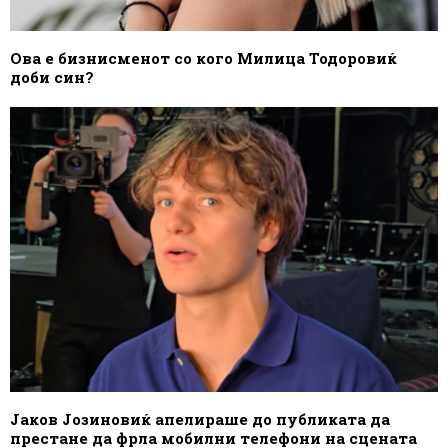
Ова е бизнисменот со кого Милица Тодоровиќ
доби син?
Јаков Јозиновиќ апелираше до публиката да
престане да фрла мобилни телефони на сцената