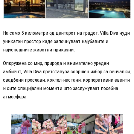
На само 5 километри од центарот на градот,
Villa Diva
нуди
уникатен простор каде започнуваат најубавите и
најуспешните животни приказни.
Опкружена со мир, природа и внимателно уреден
амбиент,
Villa Diva
претставува совршен избор за венчавки,
свадбени прослави, коктел-настани, корпоративни евенти
и сите специјални моменти што заслужуваат посебна
атмосфера.