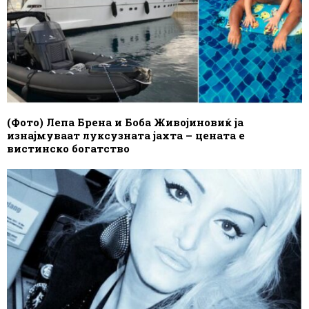
(Фото) Лепа Брена и Боба Живојиновиќ ја
изнајмуваат луксузната јахта – цената е
вистинско богатство