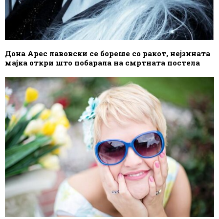
Дона Арес лавовски се бореше со ракот, нејзината
мајка откри што побарала на смртната постела