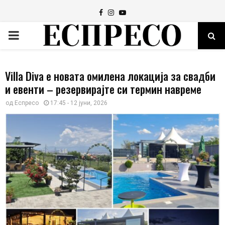
Facebook
Instagram
Youtube
PRIMARY
MENU
Villa Diva е новата омилена локација за свадби
и евенти – резервирајте си термин навреме
од
Еспресо
17:45 - 12 јуни, 2026