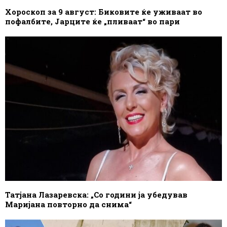
Хороскоп за 9 август: Биковите ќе уживаат во
пофалбите, Јарците ќе „пливаат“ во пари
Татјана Лазаревска: „Со години ја убедував
Маријана повторно да снима“