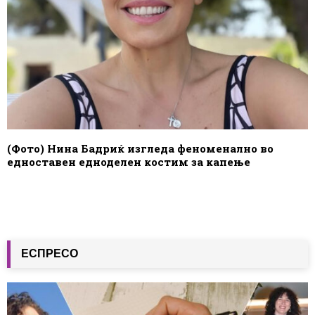
(Фото) Нина Бадриќ изгледа феноменално во
едноставен едноделен костим за капење
ЕСПРЕСО