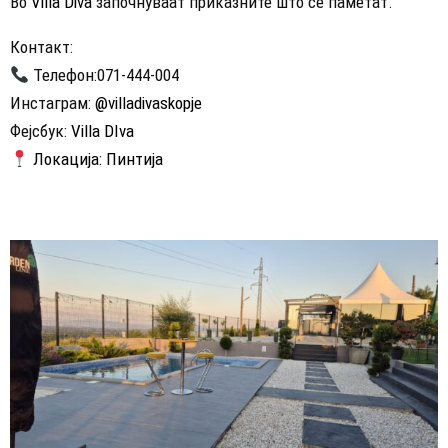
Во
Villa Diva
започнуваат приказните што се паметат.
Контакт:
Телефон:071-444-004
Инстаграм:
@villadivaskopje
Фејсбук:
Villa DIva
Локација: Пинтија