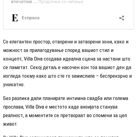
Со елегантен простор, отворени и затворени зони, како и
можност за прилагодување според вашиот стил и
концепт,
Villa Diva
создава идеална сцена за настани што
се паметат. Секој детаљ е насочен кон тоа вашиот ден да
изгледа токму како што сте го замислиле – беспрекорно и
уникатно.
Без разлика дали планирате интимна свадба или голема
прослава,
Villa Diva
е местото каде визијата станува
реалност, а моментите се претвораат во спомени за цел
живот.