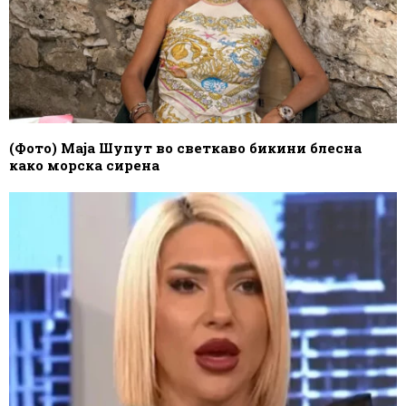
(Фото) Маја Шупут во светкаво бикини блесна
како морска сирена