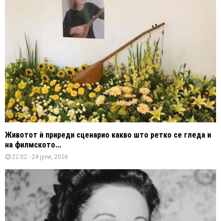
Животот ѝ приреди сценарио какво што ретко се гледа и
на филмското...
22:02 - 24 јули, 2026