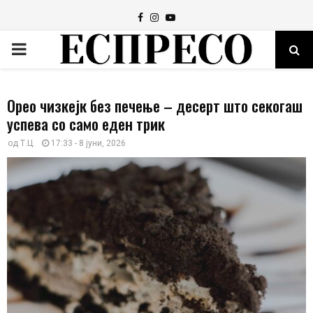
Facebook
Instagram
Youtube
PRIMARY
MENU
Орео чизкејк без печење – десерт што секогаш
успева со само еден трик
од
Т.Ц.
17:33 - 8 јуни, 2026