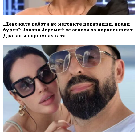
„Девојката работи во неговите пекарници, прави
бурек“: Јована Јеремиќ се огласи за поранешниот
Драган и свршувачката