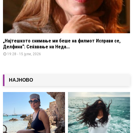
„Најтешкото снимање ми беше на филмот Исправи се,
Делфина“: Сеќавање на Неда...
19:28 - 15 јули, 2026
НАЈНОВО