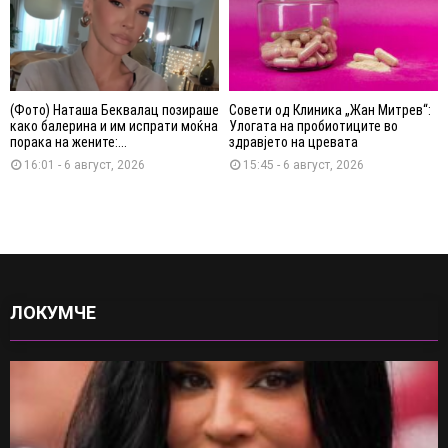
(Фото) Наташа Беквалац позираше
Совети од Клиника „Жан Митрев“:
како балерина и им испрати моќна
Улогата на пробиотиците во
порака на жените:...
здравјето на цревата
16:01 - 6 август, 2026
15:45 - 6 август, 2026
ЛОКУМЧЕ