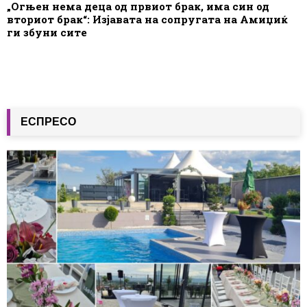
„Огњен нема деца од првиот брак, има син од
вториот брак“: Изјавата на сопругата на Амиџиќ
ги збуни сите
ЕСПРЕСО