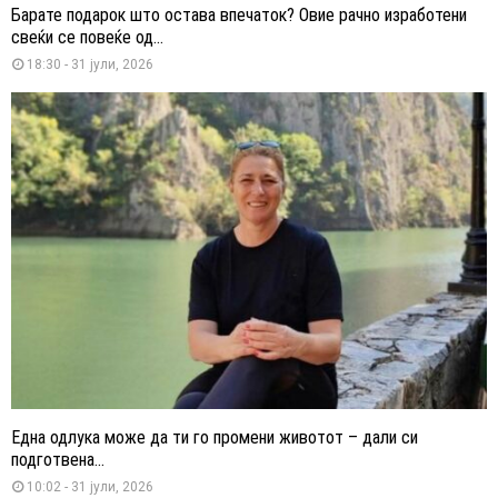
Барате подарок што остава впечаток? Овие рачно изработени
свеќи се повеќе од...
18:30 - 31 јули, 2026
Една одлука може да ти го промени животот – дали си
подготвена...
10:02 - 31 јули, 2026