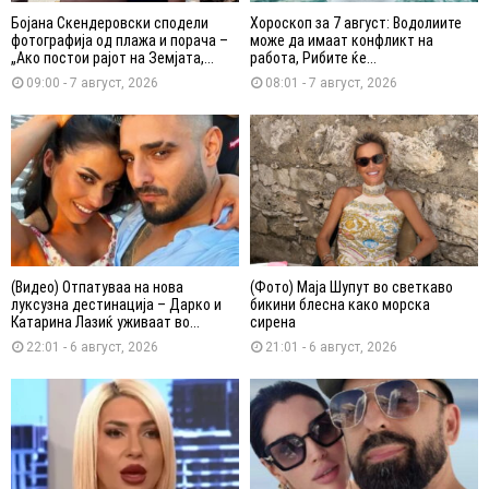
Бојана Скендеровски сподели
Хороскоп за 7 август: Водолиите
фотографија од плажа и порача –
може да имаат конфликт на
„Ако постои рајот на Земјата,...
работа, Рибите ќе...
09:00 - 7 август, 2026
08:01 - 7 август, 2026
(Видео) Отпатуваа на нова
(Фото) Маја Шупут во светкаво
луксузна дестинација – Дарко и
бикини блесна како морска
Катарина Лазиќ уживаат во...
сирена
22:01 - 6 август, 2026
21:01 - 6 август, 2026