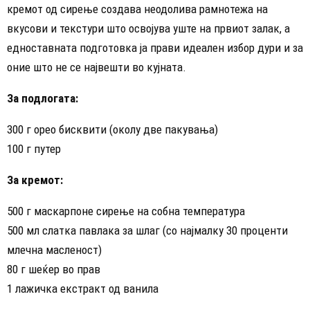
кремот од сирење создава неодолива рамнотежа на
вкусови и текстури што освојува уште на првиот залак, а
едноставната подготовка ја прави идеален избор дури и за
оние што не се највешти во кујната.
За подлогата:
300 г орео бисквити (околу две пакувања)
100 г путер
За кремот:
500 г маскарпоне сирење на собна температура
500 мл слатка павлака за шлаг (со најмалку 30 проценти
млечна масленост)
80 г шеќер во прав
1 лажичка екстракт од ванила