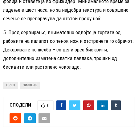
фолија и ставете ја во фрижидер. Минималното време за
ладење е шест часа, но за најдобра текстура и совршено
сечење се препорачува да отстои преку ноќ.
5. Пред сервирање, внимателно одвојте ја тортата од
рабовите на калапот со тенок нож и отстранете го обрачот.
Декорирајте по желба – со цели орео бисквити,
дополнително изматена слатка павлака, трошки од
бисквити или растопено чоколадо.
ОРЕО
ЧИЗКЕЈК
СПОДЕЛИ
0