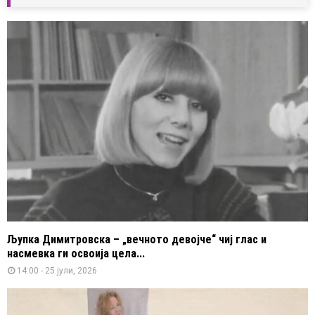
Љупка Димитровска – „вечното девојче“ чиј глас и
насмевка ги освоија цела...
14:00 - 25 јули, 2026