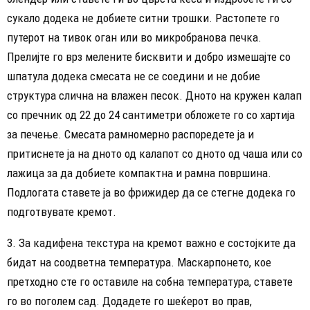
сукало додека не добиете ситни трошки. Растопете го
путерот на тивок оган или во микробранова печка.
Прелијте го врз мелените бисквити и добро измешајте со
шпатула додека смесата не се соедини и не добие
структура слична на влажен песок. Дното на кружен калап
со пречник од 22 до 24 сантиметри обложете го со хартија
за печење. Смесата рамномерно распоредете ја и
притиснете ја на дното од калапот со дното од чаша или со
лажица за да добиете компактна и рамна површина.
Подлогата ставете ја во фрижидер да се стегне додека го
подготвувате кремот.
3. За кадифена текстура на кремот важно е состојките да
бидат на соодветна температура. Маскарпонето, кое
претходно сте го оставиле на собна температура, ставете
го во поголем сад. Додадете го шеќерот во прав,