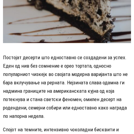
Постојат десерти што едноставно се создадени за успех.
Еден од нив без сомнение е орео тортата, односно
популарниот чизкејк во својата модерна варијанта што не
бара вклучување на рерната. Нејзината слава одамна ги
надмина границите на американската кујна од која
потекнува и стана светски феномен, омилен десерт на
родендени, семејни собири или едноставно како награда
по напорна недела.
Спојот на темните, интензивно чоколадни бисквити и