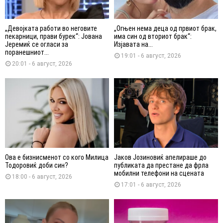
„Девојката работи во неговите
„Огњен нема деца од првиот брак,
пекарници, прави бурек“: Јована
има син од вториот брак“:
Јеремиќ се огласи за
Изјавата на...
поранешниот...
19:01 - 6 август, 2026
20:01 - 6 август, 2026
Ова е бизнисменот со кого Милица
Јаков Јозиновиќ апелираше до
Тодоровиќ доби син?
публиката да престане да фрла
мобилни телефони на сцената
18:00 - 6 август, 2026
17:01 - 6 август, 2026