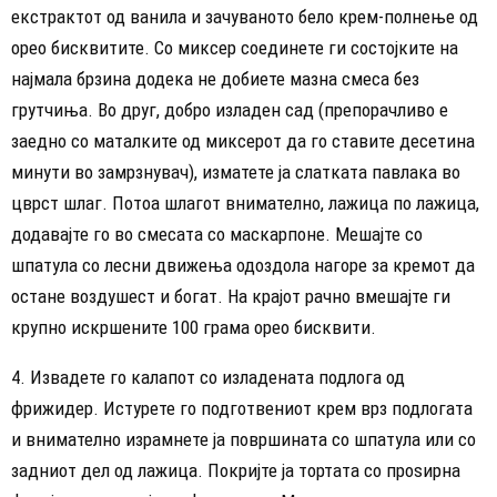
екстрактот од ванила и зачуваното бело крем-полнење од
орео бисквитите. Со миксер соединете ги состојките на
најмала брзина додека не добиете мазна смеса без
грутчиња. Во друг, добро изладен сад (препорачливо е
заедно со маталките од миксерот да го ставите десетина
минути во замрзнувач), изматете ја слатката павлака во
цврст шлаг. Потоа шлагот внимателно, лажица по лажица,
додавајте го во смесата со маскарпоне. Мешајте со
шпатула со лесни движења одоздола нагоре за кремот да
остане воздушест и богат. На крајот рачно вмешајте ги
крупно искршените 100 грама орео бисквити.
4. Извадете го калапот со изладената подлога од
фрижидер. Истурете го подготвениот крем врз подлогата
и внимателно израмнете ја површината со шпатула или со
задниот дел од лажица. Покријте ја тортата со проѕирна