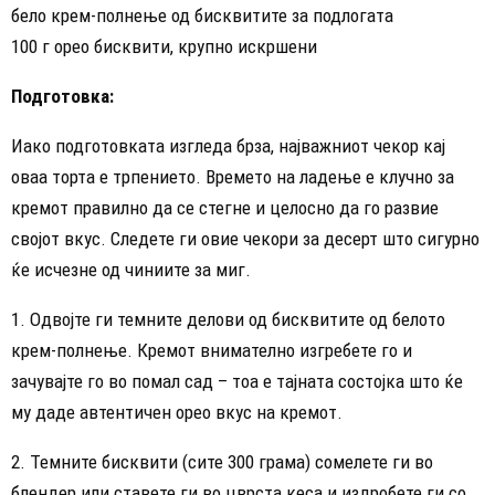
бело крем-полнење од бисквитите за подлогата
100 г орео бисквити, крупно искршени
Подготовка:
Иако подготовката изгледа брза, најважниот чекор кај
оваа торта е трпението. Времето на ладење е клучно за
кремот правилно да се стегне и целосно да го развие
својот вкус. Следете ги овие чекори за десерт што сигурно
ќе исчезне од чиниите за миг.
1. Одвојте ги темните делови од бисквитите од белото
крем-полнење. Кремот внимателно изгребете го и
зачувајте го во помал сад – тоа е тајната состојка што ќе
му даде автентичен орео вкус на кремот.
2. Темните бисквити (сите 300 грама) сомелете ги во
блендер или ставете ги во цврста кеса и издробете ги со