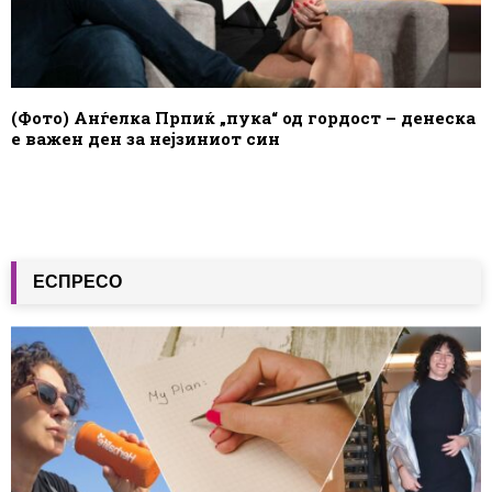
(Фото) Анѓелка Прпиќ „пука“ од гордост – денеска
е важен ден за нејзиниот син
ЕСПРЕСО