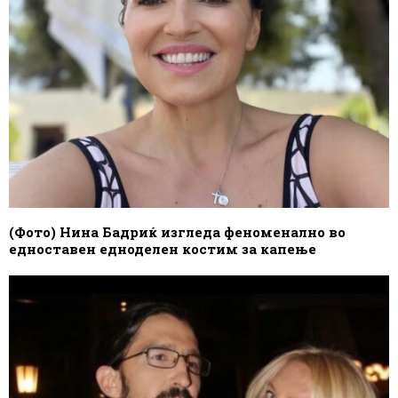
(Фото) Нина Бадриќ изгледа феноменално во
едноставен едноделен костим за капење