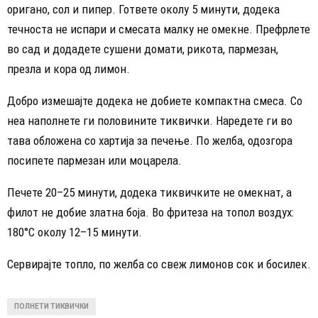
оригано, сол и пипер. Гответе околу 5 минути, додека
течноста не испари и смесата малку не омекне. Префрлете
во сад и додадете сушени домати, рикота, пармезан,
презла и кора од лимон.
Добро измешајте додека не добиете компактна смеса. Со
неа наполнете ги половините тиквички. Наредете ги во
тава обложена со хартија за печење. По желба, одозгора
посипете пармезан или моцарела.
Печете 20–25 минути, додека тиквичките не омекнат, а
филот не добие златна боја. Во фритеза на топол воздух:
180°C околу 12–15 минути.
Сервирајте топло, по желба со свеж лимонов сок и босилек.
ПОЛНЕТИ ТИКВИЧКИ