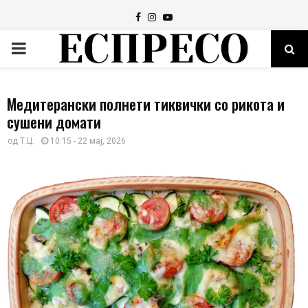
Facebook
Instagram
Youtube
PRIMARY
MENU
Медитерански полнети тиквички со рикота и
сушени домати
од
Т.Ц.
10:15 - 22 мај, 2026