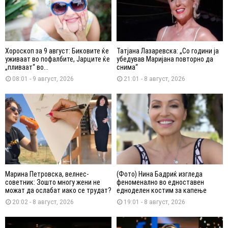
Хороскоп за 9 август: Биковите ќе
Татјана Лазаревска: „Со години ја
уживаат во пофалбите, Јарците ќе
убедував Маријана повторно да
„пливаат“ во...
снима“
08:01 - 9 август, 2026
21:01 - 8 август, 2026
Марина Петровска, велнес-
(Фото) Нина Бадриќ изгледа
советник: Зошто многу жени не
феноменално во едноставен
можат да ослабат иако се трудат?
едноделен костим за капење
20:02 - 8 август, 2026
19:01 - 8 август, 2026