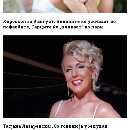
Хороскоп за 9 август: Биковите ќе уживаат во
пофалбите, Јарците ќе „пливаат“ во пари
Татјана Лазаревска: „Со години ја убедував