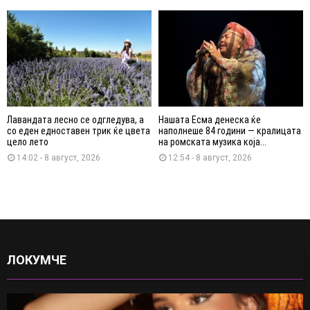
Лавандата лесно се одгледува, а
Нашата Есма денеска ќе
со еден едноставен трик ќе цвета
наполнеше 84 години — кралицата
цело лето
на ромската музика која...
14:02 - 8 август, 2026
12:54 - 8 август, 2026
ЛОКУМЧЕ