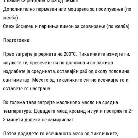
1 лажичка рендана кора од лимон
Дополнително пармезан или моцарела за посипување (по
желба)
Свеж босилек и парчиња лимон за сервирање (по желба)
Подготовка:
Прво загрејте ја рерната на 200°C. Тиквичките измијте ги,
исушете ги, пресечете ги по должина и со лажица
издлабете ја средината, оставајќи раб од околу половина
сантиметар. Месото од тиквичките ситно исечкајте го и
оставете го настрана.
Во голема тава загрејте маслиново масло на средна
температура. Додадете млад кромид и лук и пропржете 2–
3 минути додека не замирисаат.
Потоа додадете го исечканото месо од тиквичките,