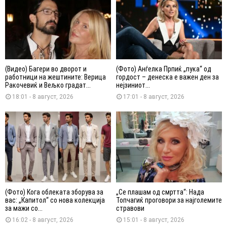
(Видео) Багери во дворот и
(Фото) Анѓелка Прпиќ „пука“ од
работници на жештините: Верица
гордост – денеска е важен ден за
Ракочевиќ и Вељко градат...
нејзиниот...
18:01 - 8 август, 2026
17:01 - 8 август, 2026
(Фото) Кога облеката зборува за
„Се плашам од смртта“: Нада
вас: „Капитол“ со нова колекција
Топчагиќ проговори за најголемите
за мажи со...
стравови
16:02 - 8 август, 2026
15:01 - 8 август, 2026