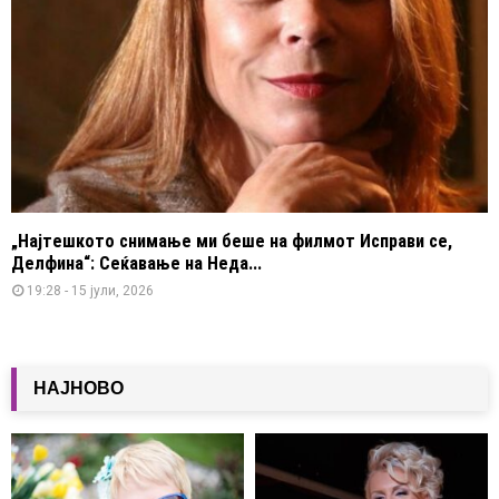
„Најтешкото снимање ми беше на филмот Исправи се,
Делфина“: Сеќавање на Неда...
19:28 - 15 јули, 2026
НАЈНОВО