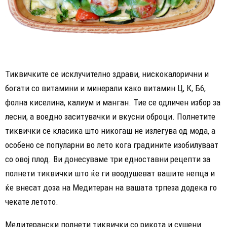
Тиквичките се исклучително здрави, нискокалорични и
богати со витамини и минерали како витамин Ц, К, Б6,
фолна киселина, калиум и манган. Тие се одличен избор за
лесни, а воедно заситувачки и вкусни оброци. Полнетите
тиквички се класика што никогаш не излегува од мода, а
особено се популарни во лето кога градините изобилуваат
со овој плод. Ви донесуваме три едноставни рецепти за
полнети тиквички што ќе ги воодушеват вашите непца и
ќе внесат доза на Медитеран на вашата трпеза додека го
чекате летото.
Медитерански полнети тиквички со рикота и сушени