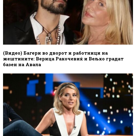
(Видео) Багери во дворот и работници на
жештините: Верица Ракочевиќ и Вељко градат
базен на Авала