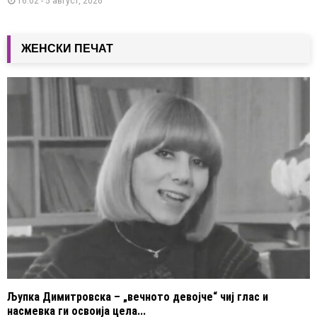
16:02 - 5 август, 2026
ЖЕНСКИ ПЕЧАТ
Љупка Димитровска – „вечното девојче“ чиј глас и
насмевка ги освоија цела...