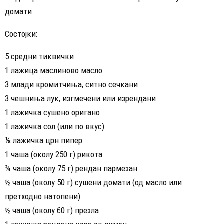
домати
Состојки:
5 средни тиквички
1 лажица маслиново масло
3 млади кромитчиња, ситно сечкани
3 чешниња лук, изгмечени или изрендани
1 лажичка сушено оригано
1 лажичка сол (или по вкус)
⅛ лажичка црн пипер
1 чаша (околу 250 г) рикота
¾ чаша (околу 75 г) рендан пармезан
½ чаша (околу 50 г) сушени домати (од масло или
претходно натопени)
½ чаша (околу 60 г) презла