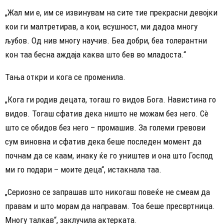
„Жал ми е, им се извинувам на сите тие прекрасни девојки
кои ги малтретирав, а кои, всушност, ми дадоа многу
љубов. Од нив многу научив. Беа добри, беа толерантни
кон таа бесна аждаја каква што бев во младоста.“
Тања откри и кога се променила.
„Кога ги родив децата, тогаш го видов Бога. Навистина го
видов. Тогаш сфатив дека ништо не можам без него. Сè
што се обидов без него – промашив. За големи гревови
сум виновна и сфатив дека беше последен момент да
почнам да се каам, инаку ќе го уништев и она што Господ
ми го подари – моите деца“, истакнала таа.
„Сериозно се запрашав што никогаш повеќе не смеам да
правам и што морам да направам. Тоа беше пресвртница.
Многу талкав“, заклучила актерката.