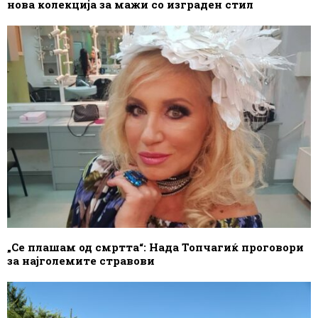
нова колекција за мажи со изграден стил
„Се плашам од смртта“: Нада Топчагиќ проговори
за најголемите стравови