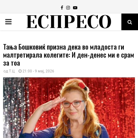
Facebook
Instagram
Youtube
PRIMARY
MENU
Тања Бошковиќ призна дека во младоста ги
малтретирала колегите: И ден-денес ми е срам
за тоа
од
Т.Ц.
21:00 - 9 мај, 2026