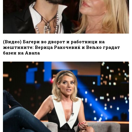
(Видео) Багери во дворот и работници на
жештините: Верица Ракочевиќ и Вељко градат
базен на Авала