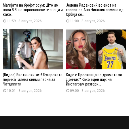
Магијата на бројот осум: Што им
Јелена Радановиќ во екот на
носи 8.8. на хороскопските знаци и
хаосот со Ана Николиќ замина од
како...
Србија со...
11:59 - 8 август, 2026
11:00 - 8 август, 2026
(Видео) Вистински хит! Бугарската
Каде е Бресквица во драмата за
пејачка Галена сними песна за
Дончиќ? Како еден лајк на
Чатџипити
Инстаграм разгори...
10:01 - 8 август, 2026
09:00 - 8 август, 2026