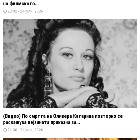
на филмското...
22:02 - 24 јули, 2026
(Видео) По смртта на Оливера Катарина повторно се
раскажува нејзината приказна за...
21:30 - 21 јули, 2026