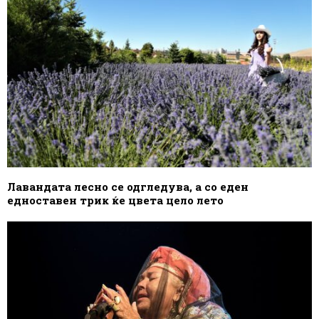
Лавандата лесно се одгледува, а со еден
едноставен трик ќе цвета цело лето