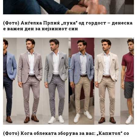
(Фото) Анѓелка Прпиќ „пука“ од гордост – денеска
е важен ден за нејзиниот син
(Фото) Кога облеката зборува за вас: „Капитол“ со