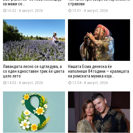
за мажи со...
стравови
16:02 - 8 август, 2026
15:01 - 8 август, 2026
Лавандата лесно се одгледува, а
Нашата Есма денеска ќе
со еден едноставен трик ќе цвета
наполнеше 84 години — кралицата
цело лето
на ромската музика која...
14:02 - 8 август, 2026
12:54 - 8 август, 2026