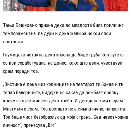
Тања Бошковиќ призна дека во младоста била прилично
темпераментна, па дури и дека жали за некои свои
постапки.
Глумицата истакна дека знаела да биде груба кон луѓето
со кои соработувала, но денес, како што вели, чувствува
срам поради тоа.
„Вистина е дека низ ходниците на театарот ги бркав и ги
тепав балерините, бидејќи не сакаа да вежбаат онолку
колку што јас мислев дека треба. И ден-денес ми е срам.
Многу ми е срам. Тоа воопшто не е симпатично, напротив.
Тоа беше чист безобразлук од моја страна. Бев невозможна
личност“, пренесува
„Blic“
.