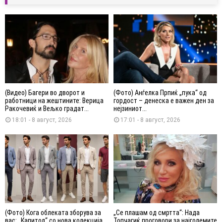
(Видео) Багери во дворот и
(Фото) Анѓелка Прпиќ „пука“ од
работници на жештините: Верица
гордост – денеска е важен ден за
Ракочевиќ и Вељко градат...
нејзиниот...
18:01 - 8 август, 2026
17:01 - 8 август, 2026
(Фото) Кога облеката зборува за
„Се плашам од смртта“: Нада
вас: „Капитол“ со нова колекција
Топчагиќ проговори за најголемите