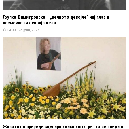
Љупка Димитровска – „вечното девојче“ чиј глас и
насмевка ги освоија цела...
14:00 - 25 јули, 2026
Животот ѝ приреди сценарио какво што ретко се гледа и