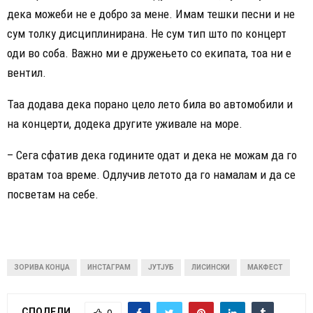
дека можеби не е добро за мене. Имам тешки песни и не
сум толку дисциплинирана. Не сум тип што по концерт
оди во соба. Важно ми е дружењето со екипата, тоа ни е
вентил.
Таа додава дека порано цело лето била во автомобили и
на концерти, додека другите уживале на море.
– Сега сфатив дека годините одат и дека не можам да го
вратам тоа време. Одлучив летото да го намалам и да се
посветам на себе.
ЗОРИВА КОНЏА
ИНСТАГРАМ
ЈУТЈУБ
ЛИСИНСКИ
МАКФЕСТ
СПОДЕЛИ