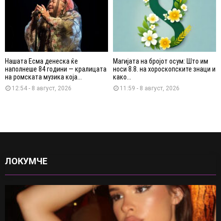
Нашата Есма денеска ќе
Магијата на бројот осум: Што им
наполнеше 84 години — кралицата
носи 8.8. на хороскопските знаци и
на ромската музика која...
како...
12:54 - 8 август, 2026
11:59 - 8 август, 2026
ЛОКУМЧЕ