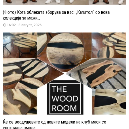
(Фото) Кога облеката зборува за вас: „Капитол“ со нова
колекција за мажи...
16:02 - 8 август, 2026
Ќе се воодушевите од новите модели на клуб маси со
епоксидна смола...