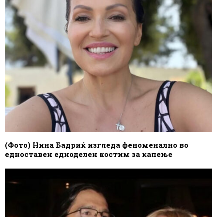
(Фото) Нина Бадриќ изгледа феноменално во
едноставен едноделен костим за капење