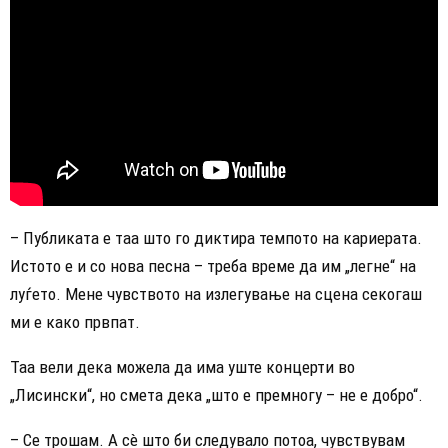
– Публиката е таа што го диктира темпото на кариерата.
Истото е и со нова песна – треба време да им „легне“ на
луѓето. Мене чувството на излегување на сцена секогаш
ми е како првпат.
Таа вели дека можела да има уште концерти во
„Лисински“, но смета дека „што е премногу – не е добро“.
– Се трошам. А сè што би следувало потоа, чувствувам