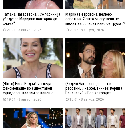
Татјана Лазаревска: „Со години ја
Марина Петровска, велнес-
убедував Маријана повторно да
советник: Зошто многу жени не
снима“
можат да ослабат иако се трудат?
21:01 - 8 август, 2026
20:02 - 8 август, 2026
(Фото) Нина Бадриќ изгледа
(Видео) Багери во дворот и
феноменално во едноставен
работници на жештините: Верица
едноделен костим за капење
Ракочевиќ и Вељко градат...
19:01 - 8 август, 2026
18:01 - 8 август, 2026