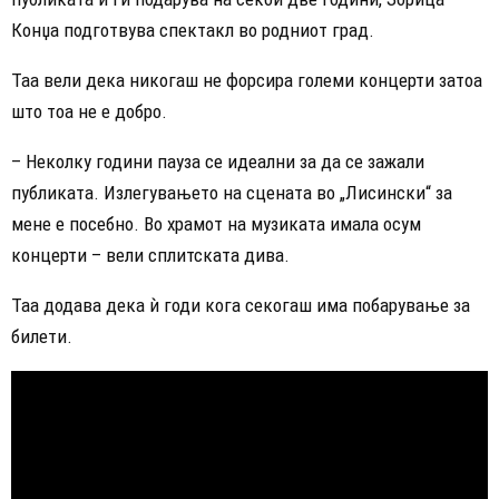
Конџа подготвува спектакл во родниот град.
Таа вели дека никогаш не форсира големи концерти затоа
што тоа не е добро.
– Неколку години пауза се идеални за да се зажали
публиката. Излегувањето на сцената во „Лисински“ за
мене е посебно. Во храмот на музиката имала осум
концерти – вели сплитската дива.
Таа додава дека ѝ годи кога секогаш има побарување за
билети.