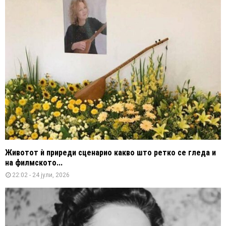
Животот ѝ приреди сценарио какво што ретко се гледа и
на филмското...
22:02 - 24 јули, 2026