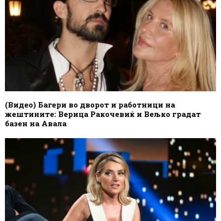
(Видео) Багери во дворот и работници на
жештините: Верица Ракочевиќ и Вељко градат
базен на Авала