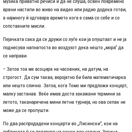
музика приватно речиси и да не слуша, освен повремено
врвни настапи во живо на видео или радио додека готви,
а најмногу ѝ одговара времето кога е сама со себе и со
сопствените мисли.
Пејачката сака да се дружи со луѓе кои ја опуштаат и не ја
поднесува напнатоста во воздухот дека нешто „мора“ да
се направи.
– Затоа тоа ме асоцира на часовник, на датум, на
строгост. Да сум таква, веројатно би била математичарка
или нешто слично. Затоа, кога Томо ми предложи концерт,
малку застанав. Веќе имав доста закажани термини за
летото, таканаречена мини летна турнеја, но ова сепак не
може да се пропушти.
По два распродадени концерти во „Лисински“, кои на
публиката ѝ ги подарува на секои две години, Зорица