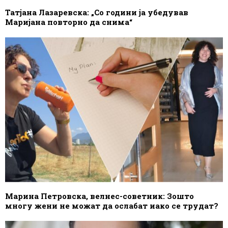
Татјана Лазаревска: „Со години ја убедував
Маријана повторно да снима“
Марина Петровска, велнес-советник: Зошто
многу жени не можат да ослабат иако се трудат?