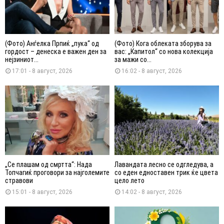
(Фото) Анѓелка Прпиќ „пука“ од
(Фото) Кога облеката зборува за
гордост – денеска е важен ден за
вас: „Капитол“ со нова колекција
нејзиниот...
за мажи со...
17:01 - 8 август, 2026
16:02 - 8 август, 2026
„Се плашам од смртта“: Нада
Лавандата лесно се одгледува, а
Топчагиќ проговори за најголемите
со еден едноставен трик ќе цвета
стравови
цело лето
15:01 - 8 август, 2026
14:02 - 8 август, 2026