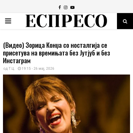
Facebook
Instagram
Youtube
PRIMARY
MENU
(Видео) Зорица Конџа со носталгија се
присетува на времињата без Јутјуб и без
Инстаграм
од
Т.Ц.
19:15 - 26 мај, 2026