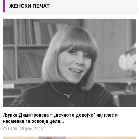
ЖЕНСКИ ПЕЧАТ
Љупка Димитровска – „вечното девојче“ чиј глас и
насмевка ги освоија цела...
14:00 - 25 јули, 2026