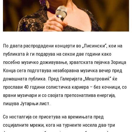
По двата распродадени концерти во „Лисински“, кои на
публиката ѝ ги подарува на секои две години како
посебно музичко доживување, хрватската пејачка Зорица
Конџа сега подготвува незаборавна музичка вечер пред
домашната публика. Пред Галеријата „Мештровиќ“ ќе
прослави 40 години солистичка кариера – без кочници, со
врвни музичари и со својата препознатлива енергија,
пишува
Јутарњи лист
.
Со носталгија се присетува на времињата пред
социјалните мрежи, кога на турнеите носела два-три