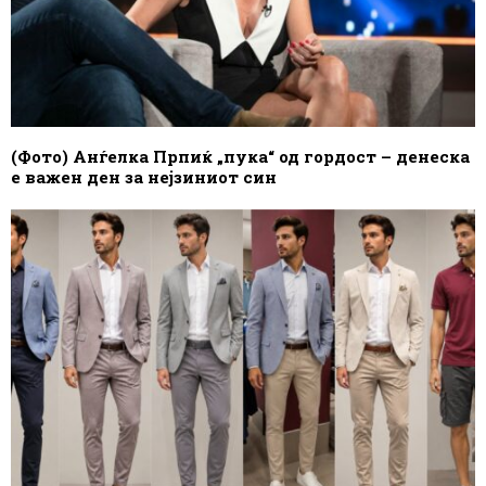
(Фото) Анѓелка Прпиќ „пука“ од гордост – денеска
е важен ден за нејзиниот син