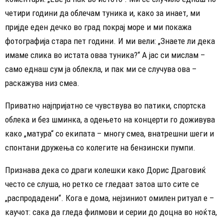
четири години да облечам туника и, како за инает, ми
пријде еден дечко во град покрај море и ми покажа
фотографија стара пет години. И ми вели: „Знаете ли дека
имаме слика во истата оваа туника?“ А јас си мислам –
само еднаш сум ја облекла, и пак ми се случува ова –
раскажува низ смеа.
Приватно најпријатно се чувствува во патики, спортска
облека и без шминка, а одењето на концерти го доживува
како „матура“ со екипата – многу смеа, внатрешни шеги и
спонтани дружења со колегите на бензински пумпи.
Признава дека со драги колешки како Дорис Драговиќ
често се слуша, но ретко се гледаат затоа што сите се
„распродадени“. Кога е дома, нејзиниот омилен ритуал е –
каучот: сака да гледа филмови и серии до доцна во ноќта,