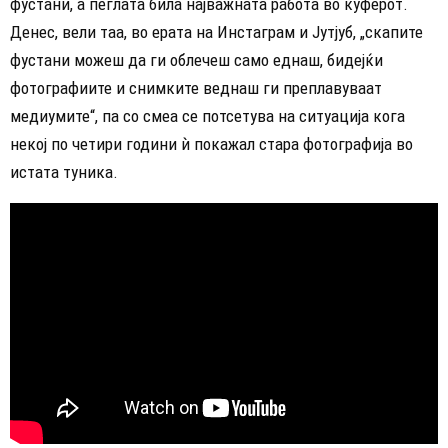
фустани, а пеглата била најважната работа во куферот.
Денес, вели таа, во ерата на Инстаграм и Јутјуб, „скапите
фустани можеш да ги облечеш само еднаш, бидејќи
фотографиите и снимките веднаш ги преплавуваат
медиумите“, па со смеа се потсетува на ситуација кога
некој по четири години ѝ покажал стара фотографија во
истата туника.