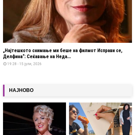
„Најтешкото снимање ми беше на филмот Исправи се,
Делфина“: Сеќавање на Неда...
19:28 - 15 јули, 2026
НАЈНОВО