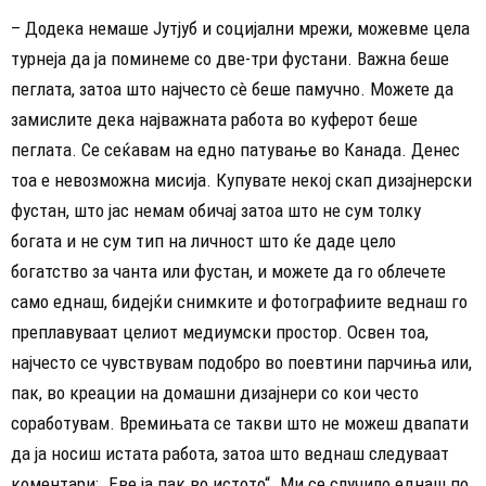
– Додека немаше Јутјуб и социјални мрежи, можевме цела
турнеја да ја поминеме со две-три фустани. Важна беше
пеглата, затоа што најчесто сè беше памучно. Можете да
замислите дека најважната работа во куферот беше
пеглата. Се сеќавам на едно патување во Канада. Денес
тоа е невозможна мисија. Купувате некој скап дизајнерски
фустан, што јас немам обичај затоа што не сум толку
богата и не сум тип на личност што ќе даде цело
богатство за чанта или фустан, и можете да го облечете
само еднаш, бидејќи снимките и фотографиите веднаш го
преплавуваат целиот медиумски простор. Освен тоа,
најчесто се чувствувам подобро во поевтини парчиња или,
пак, во креации на домашни дизајнери со кои често
соработувам. Времињата се такви што не можеш двапати
да ја носиш истата работа, затоа што веднаш следуваат
коментари: „Еве ја пак во истото“. Ми се случило еднаш по