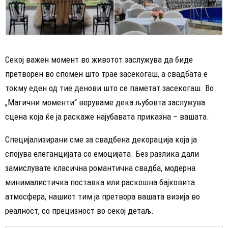
Секој важен момент во животот заслужува да биде
претворен во спомен што трае засекогаш, а свадбата е
токму еден од тие денови што се паметат засекогаш. Во
„Магични моменти“ веруваме дека љубовта заслужува
сцена која ќе ја раскаже најубавата приказна – вашата.
Специјализирани сме за свадбена декорација која ја
спојува елеганцијата со емоцијата. Без разлика дали
замислувате класична романтична свадба, модерна
минималистичка поставка или раскошна бајковита
атмосфера, нашиот тим ја претвора вашата визија во
реалност, со прецизност во секој детаљ.