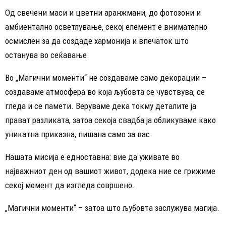
Од свечени маси и цветни аранжмани, до фотозони и
амбиентално осветлување, секој елемент е внимателно
осмислен за да создаде хармонија и впечаток што
останува во сеќавање.
Во „Магични моменти“ не создаваме само декорации –
создаваме атмосфера во која љубовта се чувствува, се
гледа и се памети. Веруваме дека токму деталите ја
прават разликата, затоа секоја свадба ја обликуваме како
уникатна приказна, пишана само за вас.
Нашата мисија е едноставна: вие да уживате во
најважниот ден од вашиот живот, додека ние се грижиме
секој момент да изгледа совршено.
„Магични моменти“ – затоа што љубовта заслужува магија.