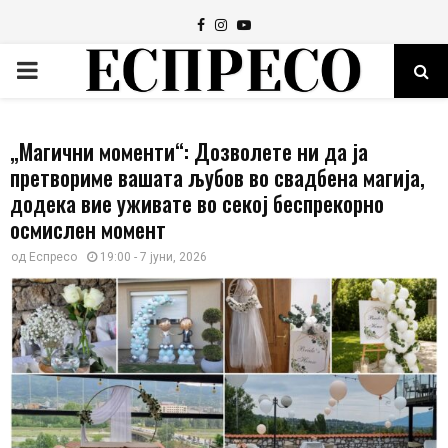
Facebook
Instagram
Youtube
PRIMARY
MENU
„Магични моменти“: Дозволете ни да ја
претвориме вашата љубов во свадбена магија,
додека вие уживате во секој беспрекорно
осмислен момент
од
Еспресо
19:00 - 7 јуни, 2026