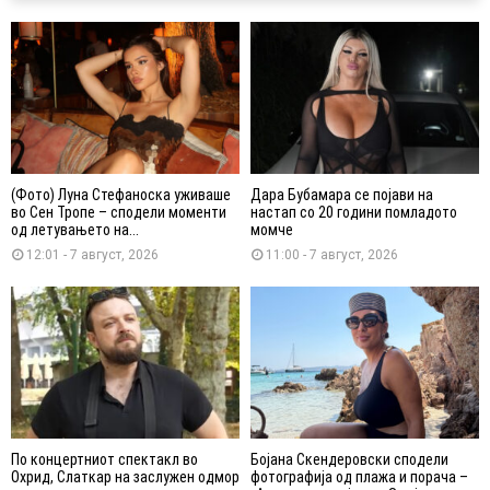
(Фото) Луна Стефаноска уживаше
Дара Бубамара се појави на
во Сен Тропе – сподели моменти
настап со 20 години помладото
од летувањето на...
момче
12:01 - 7 август, 2026
11:00 - 7 август, 2026
По концертниот спектакл во
Бојана Скендеровски сподели
Охрид, Слаткар на заслужен одмор
фотографија од плажа и порача –