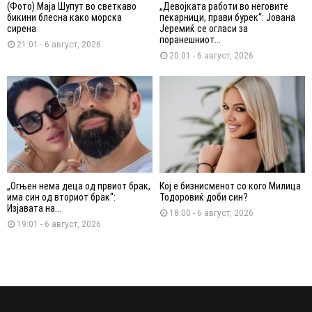
(Фото) Маја Шупут во светкаво
„Девојката работи во неговите
бикини блесна како морска
пекарници, прави бурек“: Јована
сирена
Јеремиќ се огласи за
поранешниот...
21:01 - 6 август, 2026
20:01 - 6 август, 2026
„Огњен нема деца од првиот брак,
Кој е бизнисменот со кого Милица
има син од вториот брак“:
Тодоровиќ доби син?
Изјавата на...
18:00 - 6 август, 2026
19:01 - 6 август, 2026