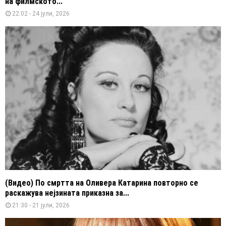
на филмското...
22:02 - 24 јули, 2026
(Видео) По смртта на Оливера Катарина повторно се
раскажува нејзината приказна за...
21:30 - 21 јули, 2026