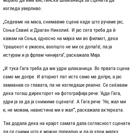
изгледа уверливо.
„Седевме на маса, снимавме сцена каде што ручаме јас,
Соња Савиќ и Драган Николиќ. И јас сега треба да ѝ
кажам на Соња, односно на мајка ми во филмот, дека
‘грашокот е ужасен, воопшто не ми се допаѓа’, па ја
истурам и ја фрлам чинијата“, раскажала Маја.
„И тука Гага треба да ми удри шлаканица. Во првата сцена
само ме допре. И вториот пат исто само ме допре, а јас
замавнав со главата, па не изгледаше реално. Се сеќавам
дека тогаш директорот на фотографија рече: ‘Ајде Гага,
удри ја за да ја снимиме сцената’. А Гага рече: ‘Но, жал ми
е, не можам, навистина ми е жал’“, раскажала актерката.
Таа додала дека на крајот самата дала согласност сцената
да се сними што е можно пореално и да ја удри малку