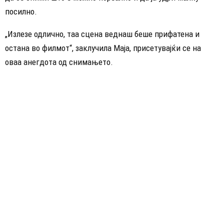
посилно.
„Излезе одлично, таа сцена веднаш беше прифатена и
остана во филмот“, заклучила Маја, присетувајќи се на
оваа анегдота од снимањето.