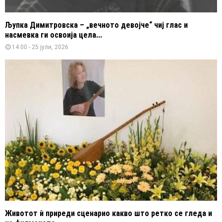
Љупка Димитровска – „вечното девојче“ чиј глас и
насмевка ги освоија цела...
14:00 - 25 јули, 2026
Животот ѝ приреди сценарио какво што ретко се гледа и