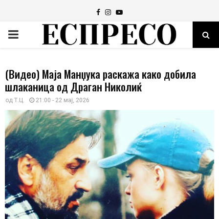
Facebook
Instagram
Youtube
PRIMARY
MENU
(Видео) Маја Манџука раскажа како добила
шлаканица од Драган Николиќ
од
Т.Ц.
21:00 - 22 мај, 2026