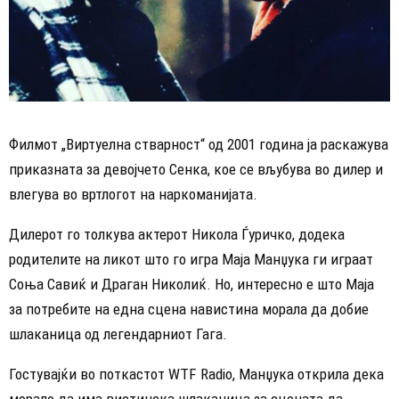
Филмот „Виртуелна стварност“ од 2001 година ја раскажува
приказната за девојчето Сенка, кое се вљубува во дилер и
влегува во вртлогот на наркоманијата.
Дилерот го толкува актерот Никола Ѓуричко, додека
родителите на ликот што го игра Маја Манџука ги играат
Соња Савиќ и Драган Николиќ. Но, интересно е што Маја
за потребите на една сцена навистина морала да добие
шлаканица од легендарниот Гага.
Гостувајќи во поткастот WTF Radio, Манџука открила дека
морало да има вистинска шлаканица за сцената да