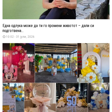
Една одлука може да ти го промени животот – дали си
подготвена...
10:02 - 31 јули, 2026