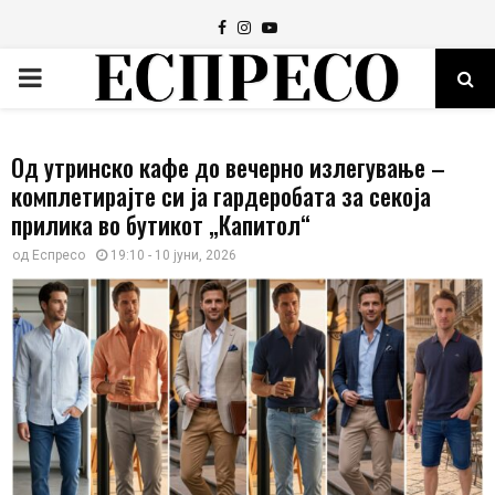
Facebook
Instagram
Youtube
PRIMARY
MENU
Од утринско кафе до вечерно излегување –
комплетирајте си ја гардеробата за секоја
прилика во бутикот „Капитол“
од
Еспресо
19:10 - 10 јуни, 2026