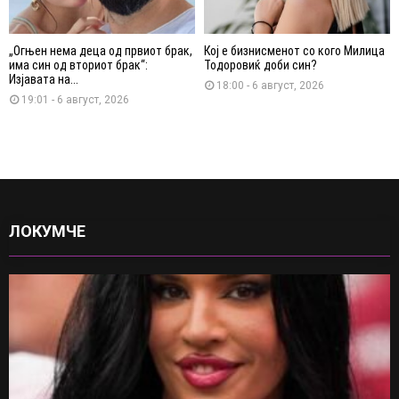
„Огњен нема деца од првиот брак,
Кој е бизнисменот со кого Милица
има син од вториот брак“:
Тодоровиќ доби син?
Изјавата на...
18:00 - 6 август, 2026
19:01 - 6 август, 2026
ЛОКУМЧЕ