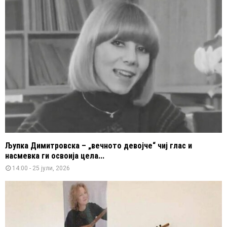
Љупка Димитровска – „вечното девојче“ чиј глас и
насмевка ги освоија цела...
14:00 - 25 јули, 2026