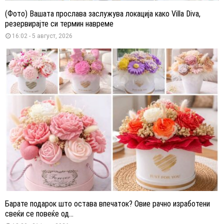
(Фото) Вашата прослава заслужува локација како Villa Diva,
резервирајте си термин навреме
16:02 - 5 август, 2026
Барате подарок што остава впечаток? Овие рачно изработени
свеќи се повеќе од...