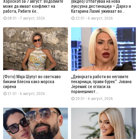
Хороскоп за 7 август: Водолиите
(Видео) Отпатуваа на нова
може да имаат конфликт на
луксузна дестинација – Дарко и
работа, Рибите ќе...
Катарина Лазиќ уживаат во...
08:01 - 7 август, 2026
22:01 - 6 август, 2026
(Фото) Маја Шупут во светкаво
„Девојката работи во неговите
бикини блесна како морска
пекарници, прави бурек“: Јована
сирена
Јеремиќ се огласи за
поранешниот...
21:01 - 6 август, 2026
20:01 - 6 август, 2026