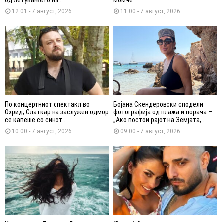
12:01 - 7 август, 2026
11:00 - 7 август, 2026
По концертниот спектакл во
Бојана Скендеровски сподели
Охрид, Слаткар на заслужен одмор
фотографија од плажа и порача –
се капеше со синот...
„Ако постои рајот на Земјата,...
10:00 - 7 август, 2026
09:00 - 7 август, 2026