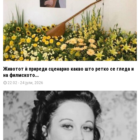
Животот ѝ приреди сценарио какво што ретко се гледа и
на филмското...
22:02 - 24 јули, 2026