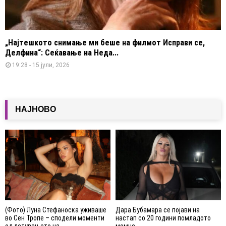
„Најтешкото снимање ми беше на филмот Исправи се,
Делфина“: Сеќавање на Неда...
19:28 - 15 јули, 2026
НАЈНОВО
(Фото) Луна Стефаноска уживаше
Дара Бубамара се појави на
во Сен Тропе – сподели моменти
настап со 20 години помладото
од летувањето на...
момче