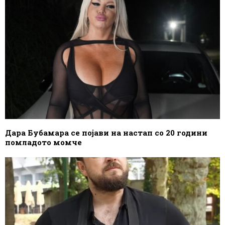
Дара Бубамара се појави на настап со 20 години
помладото момче