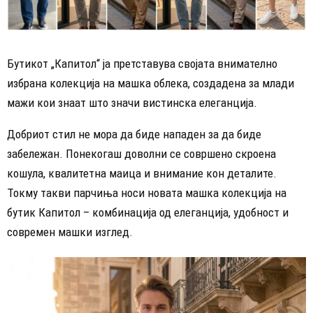
Бутикот „Капитол“ ја претставува својата внимателно
избрана колекција на машка облека, создадена за млади
мажи кои знаат што значи вистинска елеганција.
Добриот стил не мора да биде нападен за да биде
забележан. Понекогаш доволни се совршено скроена
кошула, квалитетна маица и внимание кон деталите.
Токму такви парчиња носи новата машка колекција на
бутик Капитол – комбинација од елеганција, удобност и
современ машки изглед.