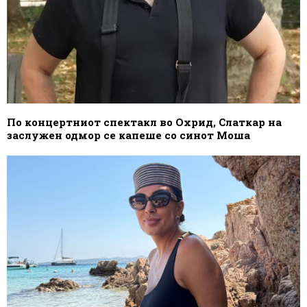
По концертниот спектакл во Охрид, Слаткар на
заслужен одмор се капеше со синот Моша