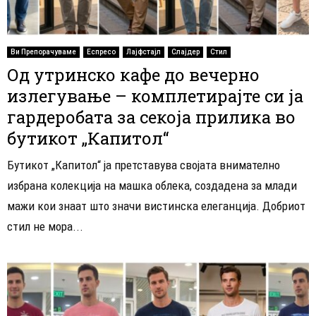
Ви Препорачуваме
Еспресо
Лајфстајл
Слајдер
Стил
Од утринско кафе до вечерно
излегување – комплетирајте си ја
гардеробата за секоја прилика во
бутикот „Капитол“
Бутикот „Капитол“ ја претставува својата внимателно
избрана колекција на машка облека, создадена за млади
мажи кои знаат што значи вистинска елеганција. Добриот
стил не мора...