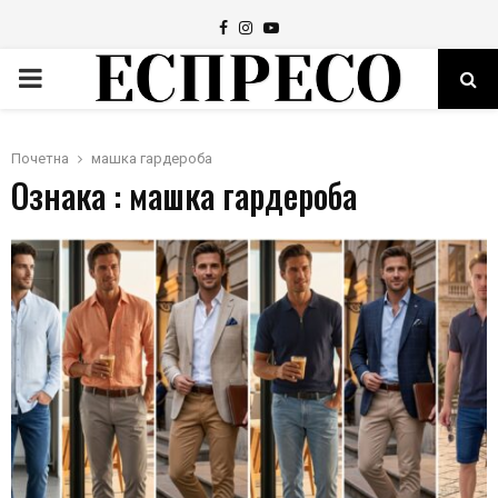
Facebook
Instagram
Youtube
PRIMARY
MENU
Почетна
машка гардероба
Ознака : машка гардероба