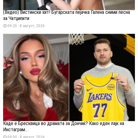
(Видео) Вистински хит! Бугарската пејачка Галена сними песна
за Чатџипити
09:20 - 8 август, 2026
Каде е Бресквица во драмата за Дончиќ? Како еден лајк на
Инстаграм...
09:00 - 8 август, 2026