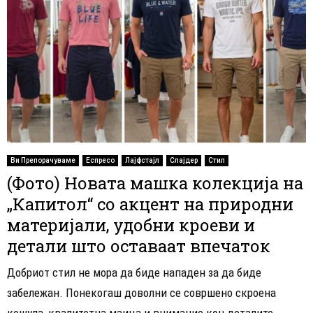
Ви Препорачуваме
Еспресо
Лајфстајл
Слајдер
Стил
(Фото) Новата машка колекција на
„Капитол“ со акцент на природни
материјали, удобни кроеви и
детали што оставаат впечаток
Добриот стил не мора да биде нападен за да биде
забележан. Понекогаш доволни се совршено скроена
кошула, квалитетна маица и внимание кон деталите.