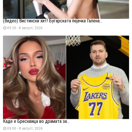
(Видео) Вистински хит! Бугарската пејачка Галена...
09:20 - 8 август, 2026
Каде е Бресквица во драмата за...
09:00 - 8 август, 2026