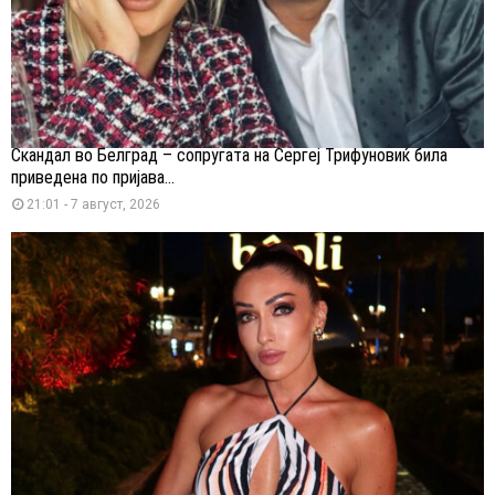
Скандал во Белград – сопругата на Сергеј Трифуновиќ била
приведена по пријава...
21:01 - 7 август, 2026