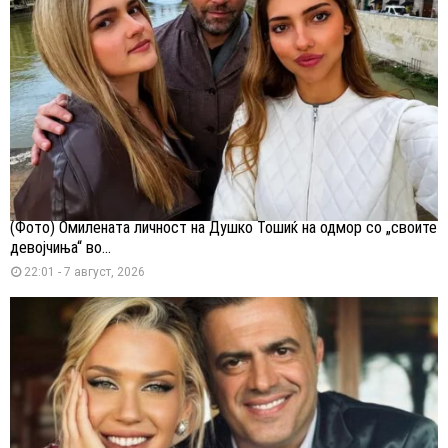
(Фото) Омилената личност на Душко Тошиќ на одмор со „своите
девојчиња“ во...
22:01 - 7 август, 2026