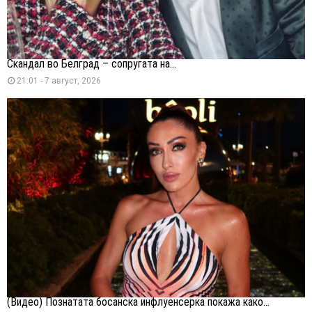
Скандал во Белград – сопругата на...
21:01 - 7 август, 2026
(Видео) Познатата босанска инфлуенсерка покажа како...