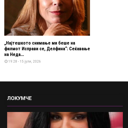
„Најтешкото снимање ми беше на
филмот Исправи се, Делфина“: Сеќавање
на Неда...
19:28 - 15 јули, 2026
ЛОКУМЧЕ