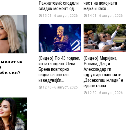
Ражнатовиќ сподели
чест на покојната
сладок момент од...
мајка и како...
15:01 - 6 август, 2026
14:01 - 6 август, 2026
(Видео) По 43 години,
(Видео) Маријана,
сменот со
истата сцена: Лепа
Росана, Дац и
а
Брена повторно
Александар ги
оби син?
падна на настап
здружија гласовите:
изведувајќи...
„Засекогаш млади“ е
едноставна...
12:43 - 6 август, 2026
12:30 - 6 август, 2026