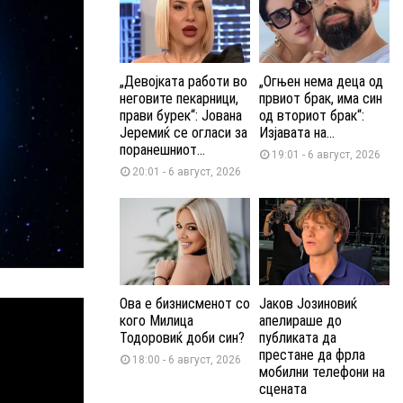
„Девојката работи во
„Огњен нема деца од
неговите пекарници,
првиот брак, има син
прави бурек“: Јована
од вториот брак“:
Јеремиќ се огласи за
Изјавата на...
поранешниот...
19:01 - 6 август, 2026
20:01 - 6 август, 2026
Ова е бизнисменот со
Јаков Јозиновиќ
кого Милица
апелираше до
Тодоровиќ доби син?
публиката да
престане да фрла
18:00 - 6 август, 2026
мобилни телефони на
сцената