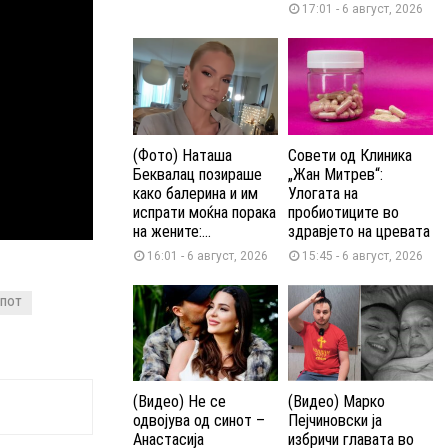
17:01 - 6 август, 2026
(Фото) Наташа
Совети од Клиника
Беквалац позираше
„Жан Митрев“:
како балерина и им
Улогата на
испрати моќна порака
пробиотиците во
на жените:...
здравјето на цревата
16:01 - 6 август, 2026
15:45 - 6 август, 2026
ОПОТ
(Видео) Не се
(Видео) Марко
одвојува од синот –
Пејчиновски ја
Анастасија
избричи главата во