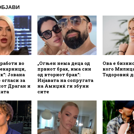
ОБЈАВИ
 работи во
„Огњен нема деца од
Ова е бизни
пекарници,
првиот брак, има син
кого Милиц
к“: Јована
од вториот брак“:
Тодоровиќ д
 огласи за
Изјавата на сопругата
от Драган и
на Амиџиќ ги збуни
ата
сите