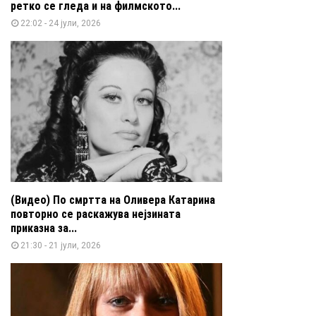
ретко се гледа и на филмското...
22:02 - 24 јули, 2026
(Видео) По смртта на Оливера Катарина
повторно се раскажува нејзината
приказна за...
21:30 - 21 јули, 2026