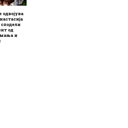
е одвојува
Анастасија
 сподели
нт од
емања и
н