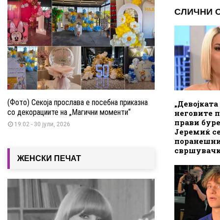
СЛИЧНИ 
(Фото) Секоја прослава е посебна приказна
„Девојката
со декорациите на „Магични моменти“
неговите 
прави буре
19:02 - 30 јули, 2026
Јеремиќ се
поранешни
свршувачк
ЖЕНСКИ ПЕЧАТ