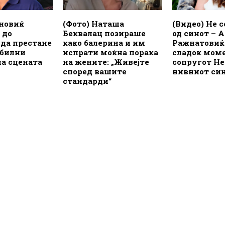
иновиќ
(Фото) Наташа
(Видео) Не с
 до
Беквалац позираше
од синот – 
 да престане
како балерина и им
Ражнатовиќ
обилни
испрати моќна порака
сладок моме
на сцената
на жените: „Живејте
сопругот Н
според вашите
нивниот си
стандарди“