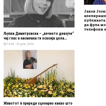
Јаков Јоз
апелираше
публиката
да фрла м
телефони 
Љупка Димитровска – „вечното девојче“
чиј глас и насмевка ги освоија цела...
14:00 - 25 јули, 2026
Животот ѝ приреди сценарио какво што