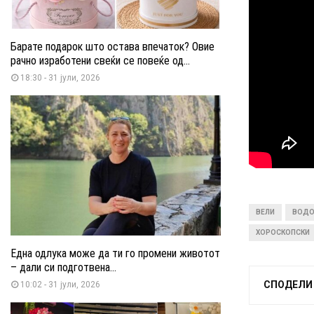
Барате подарок што остава впечаток? Овие
рачно изработени свеќи се повеќе од...
18:30 - 31 јули, 2026
ВЕЛИ
ВОДО
ХОРОСКОПСКИ
Една одлука може да ти го промени животот
– дали си подготвена...
СПОДЕЛИ
10:02 - 31 јули, 2026