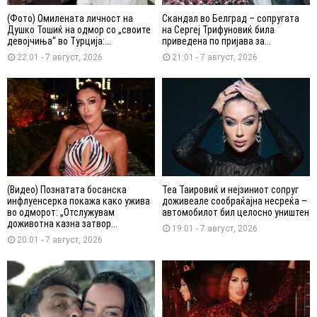
(Фото) Омилената личност на
Скандал во Белград – сопругата
Душко Тошиќ на одмор со „своите
на Сергеј Трифуновиќ била
девојчиња“ во Турција:...
приведена по пријава за...
22:01 - 7 август, 2026
21:01 - 7 август, 2026
(Видео) Познатата босанска
Теа Таировиќ и нејзиниот сопруг
инфлуенсерка покажа како ужива
доживеале сообраќајна несреќа –
во одморот: „Отслужувам
автомобилот бил целосно уништен
доживотна казна затвор...
19:01 - 7 август, 2026
20:01 - 7 август, 2026