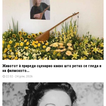
Животот ѝ приреди сценарио какво што ретко се гледа и
на филмското...
22:02 - 24 јули, 2026