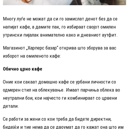
Многу луѓе не можат да си го замислат денот без да се
напијат кафе, а дамите пак, го избираат својот омилен
утрински пијалак внимателно како и дневниот аутфит.
Магазинот „Харперс базар“ открива што зборува за вас
изборот на омиленото кафе:
Обично црно кафе
Оние кои сакаат домашно кафе се урбани личности со
одмерен стил на облекување. Имаат парчиња облека во
неутрални бои, кои најчесто ги комбинираат со црвени
детали.
Се работи за жени со кои треба да бидете директни,
бидејќи и тие нема да се двоумат да го кажат она што им