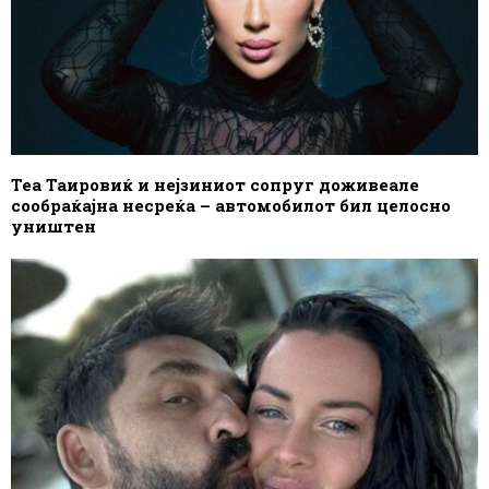
Теа Таировиќ и нејзиниот сопруг доживеале
сообраќајна несреќа – автомобилот бил целосно
уништен