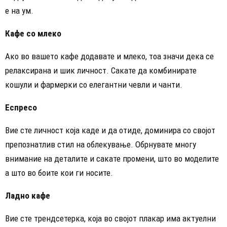
е на ум.
Кафе со млеко
Ако во вашето кафе додавате и млеко, тоа значи дека се
релаксирана и шик личност. Сакате да комбинирате
кошули и фармерки со елегантни чевли и чанти.
Еспресо
Вие сте личност која каде и да отиде, доминира со својот
препознатлив стил на облекување. Обрнувате многу
внимание на деталите и сакате промени, што во моделите
а што во боите кои ги носите.
Ладно кафе
Вие сте трендсетерка, која во својот плакар има актуелни