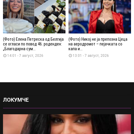
(Фото) Елена Петреска од Белгија
(Фото) Никој не ја препозна Цеца
се огласи по повод 46. роденден:
на аеродромот – пејачката со
„Благодарна сум...
капа и...
14:01 - 7 август, 2026
13:01 - 7 август, 2026
ЛОКУМЧЕ