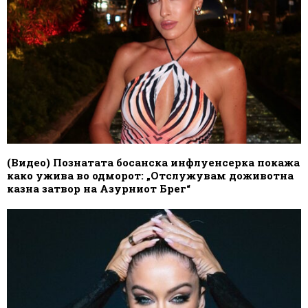
(Видео) Познатата босанска инфлуенсерка покажа
како ужива во одморот: „Отслужувам доживотна
казна затвор на Азурниот Брег“