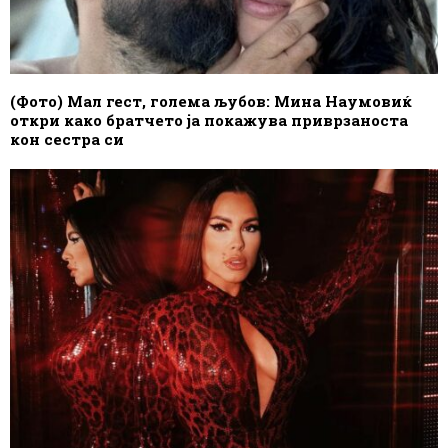
(Фото) Мал гест, голема љубов: Мина Наумовиќ
откри како братчето ја покажува приврзаноста
кон сестра си