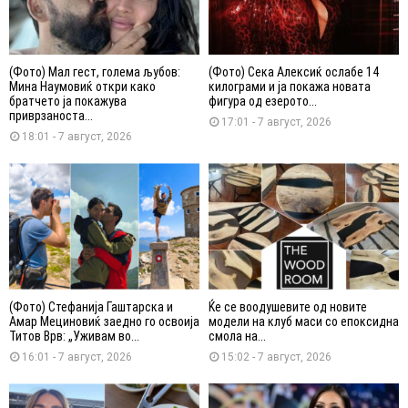
(Фото) Мал гест, голема љубов:
(Фото) Сека Алексиќ ослабе 14
Мина Наумовиќ откри како
килограми и ја покажа новата
братчето ја покажува
фигура од езерото...
приврзаноста...
17:01 - 7 август, 2026
18:01 - 7 август, 2026
(Фото) Стефанија Гаштарска и
Ќе се воодушевите од новите
Амар Мециновиќ заедно го освоија
модели на клуб маси со епоксидна
Титов Врв: „Уживам во...
смола на...
16:01 - 7 август, 2026
15:02 - 7 август, 2026