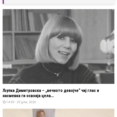
Љупка Димитровска – „вечното девојче“ чиј глас и
насмевка ги освоија цела...
14:00 - 25 јули, 2026