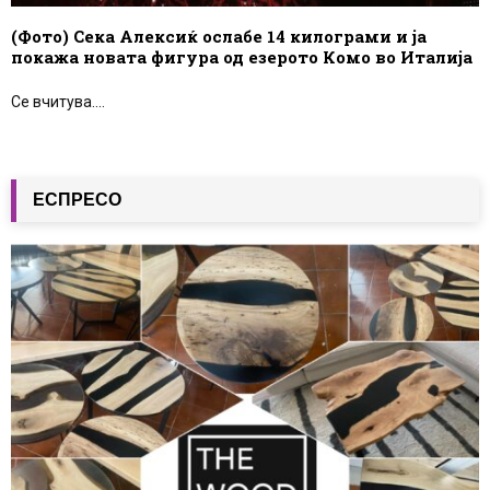
(Фото) Сека Алексиќ ослабе 14 килограми и ја
покажа новата фигура од езерото Комо во Италија
Се вчитува....
ЕСПРЕСО