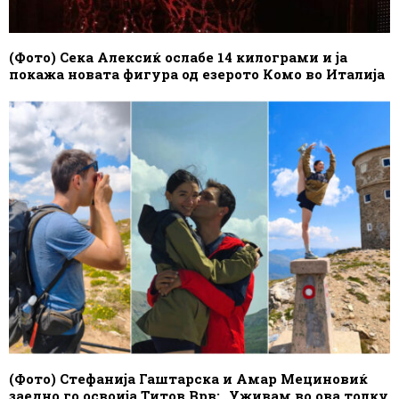
(Фото) Сека Алексиќ ослабе 14 килограми и ја
покажа новата фигура од езерото Комо во Италија
(Фото) Стефанија Гаштарска и Амар Мециновиќ
заедно го освоија Титов Врв: „Уживам во ова толку