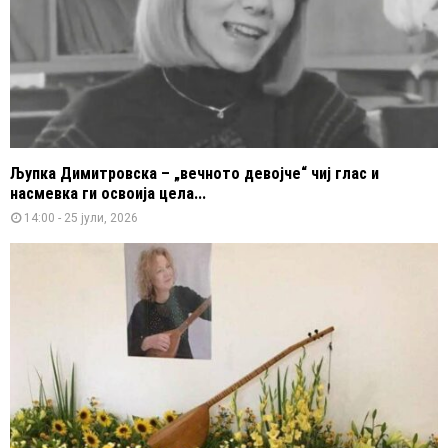
Љупка Димитровска – „вечното девојче“ чиј глас и
насмевка ги освоија цела...
14:00 - 25 јули, 2026