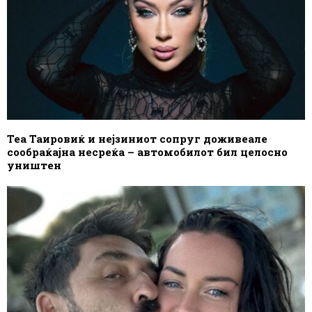
Теа Таировиќ и нејзиниот сопруг доживеале
сообраќајна несреќа – автомобилот бил целосно
уништен