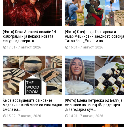
(Фото) Сека Алексиќ ослабе 14
(Фото) Стефанија Гаштарска и
килограми и ја покажа новата
Амар Мециновиќ заедно го освоија
фигура од езерото...
Титов Врв: „Уживам во...
17:01 - 7 август, 2026
16:01 - 7 август, 2026
Ќе се воодушевите од новите
(Фото) Елена Петреска од Белгија
модели на клуб маси со епоксидна
се огласи по повод 46. роденден:
смола на...
„Благодарна сум...
15:02 - 7 август, 2026
14:01 - 7 август, 2026