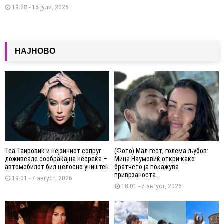
19:28 - 15 јули, 2026
НАЈНОВО
Теа Таировиќ и нејзиниот сопруг
(Фото) Мал гест, голема љубов:
доживеале сообраќајна несреќа –
Мина Наумовиќ откри како
автомобилот бил целосно уништен
братчето ја покажува
приврзаноста...
19:01 - 7 август, 2026
18:01 - 7 август, 2026