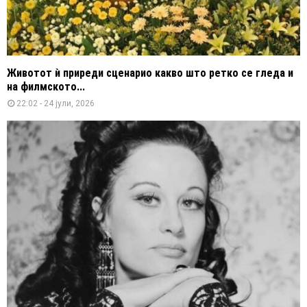
Животот ѝ приреди сценарио какво што ретко се гледа и
на филмското...
22:02 - 24 јули, 2026