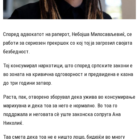
Според адвокатот на раперот, Небојша Милосављевиќ, се
работи за сериозен прекршок со кој тој ја загрозил својата
безбедност.
Тој консумирал наркотици, што според српските закони е
во зоната на кривична одговорност и предвидена е казна
до три години затвор.
Раста, пак, отворено зборувал дека ужива во консумирање
марихуана и дека тоа за него е нормално. Во тоа го
поддржала и неговата сè уште законска сопруга Ана
Николиќ.
Таа смета дека тоа не е ништо лошо, бидејќи во многу