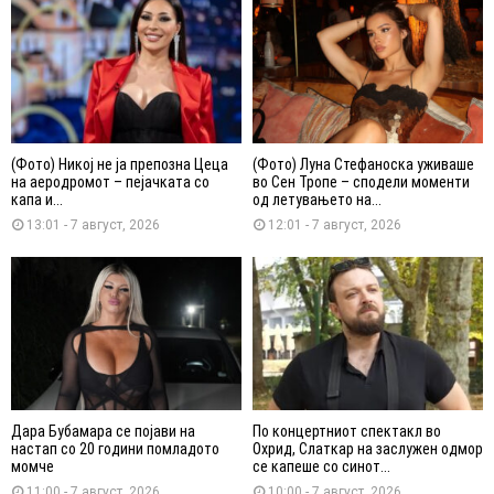
(Фото) Никој не ја препозна Цеца
(Фото) Луна Стефаноска уживаше
на аеродромот – пејачката со
во Сен Тропе – сподели моменти
капа и...
од летувањето на...
13:01 - 7 август, 2026
12:01 - 7 август, 2026
Дара Бубамара се појави на
По концертниот спектакл во
настап со 20 години помладото
Охрид, Слаткар на заслужен одмор
момче
се капеше со синот...
11:00 - 7 август, 2026
10:00 - 7 август, 2026