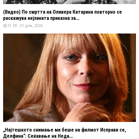
(Видео) По смртта на Оливера Катарина повторно се
раскажува нејзината приказна за...
21:30 - 21 јули, 2026
„Најтешкото снимање ми беше на филмот Исправи се,
Делфина“: Сеќавање на Неда...