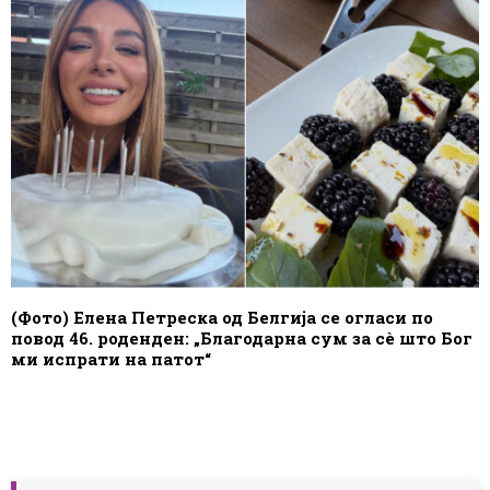
(Фото) Елена Петреска од Белгија се огласи по
повод 46. роденден: „Благодарна сум за сè што Бог
ми испрати на патот“