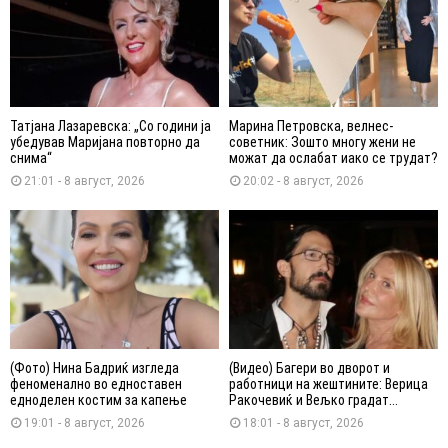
Татјана Лазаревска: „Со години ја
Марина Петровска, велнес-
убедував Маријана повторно да
советник: Зошто многу жени не
снима“
можат да ослабат иако се трудат?
21:01 - 8 август, 2026
20:02 - 8 август, 2026
(Фото) Нина Бадриќ изгледа
(Видео) Багери во дворот и
феноменално во едноставен
работници на жештините: Верица
едноделен костим за капење
Ракочевиќ и Вељко градат...
19:01 - 8 август, 2026
18:01 - 8 август, 2026