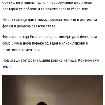
Секако, не е нишно чудно и невообичаено што Емили
повторно се соблече и го покажа своето убаво тело.
На оваа млада дама токму провокативните и разголени
фотки и донесоа светска слава.
Фотката на која Емили е во црно минијатурно бикини за
само 5 часа доби повеќе од еден милион лајкови и
позитивни коментари.
Под „жешката“ фотка Емили кратко напиша: Конечно сум
темна.