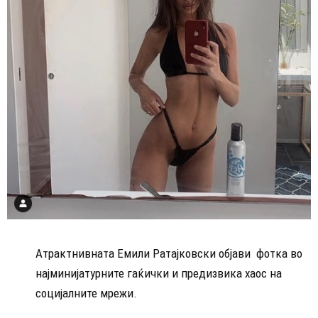
Атрактнивната Емили Ратајковски објави фотка во
најминијатурните гаќички и предизвика хаос на
социјалните мрежи.