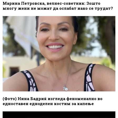
Марина Петровска, велнес-советник: Зошто
многу жени не можат да ослабат иако се трудат?
(Фото) Нина Бадриќ изгледа феноменално во
едноставен едноделен костим за капење