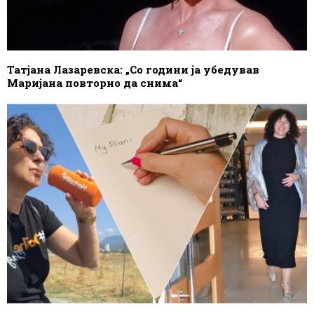
Татјана Лазаревска: „Со години ја убедував
Маријана повторно да снима“