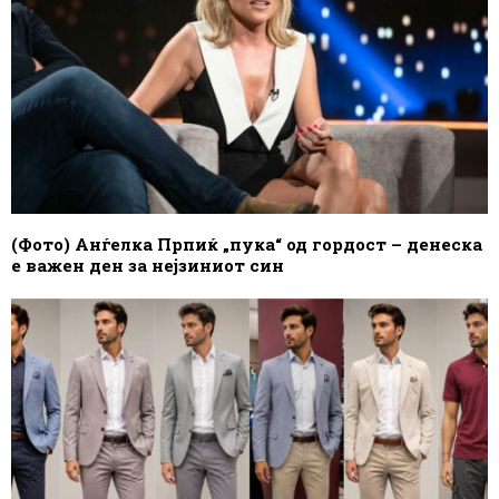
(Фото) Анѓелка Прпиќ „пука“ од гордост – денеска
е важен ден за нејзиниот син