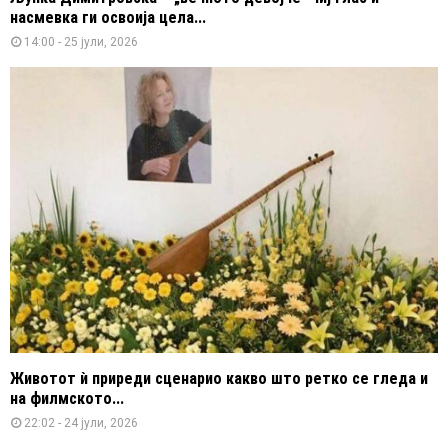
насмевка ги освоија цела...
14:00 - 25 јули, 2026
Животот ѝ приреди сценарио какво што ретко се гледа и
на филмското...
22:02 - 24 јули, 2026