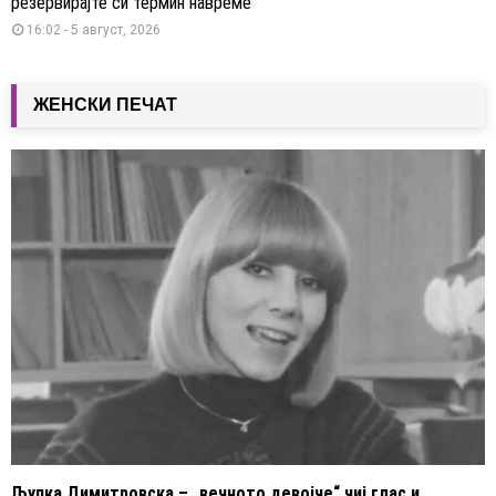
резервирајте си термин навреме
16:02 - 5 август, 2026
ЖЕНСКИ ПЕЧАТ
Љупка Димитровска – „вечното девојче“ чиј глас и