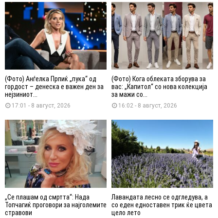
(Фото) Анѓелка Прпиќ „пука“ од
(Фото) Кога облеката зборува за
гордост – денеска е важен ден за
вас: „Капитол“ со нова колекција
нејзиниот...
за мажи со...
17:01 - 8 август, 2026
16:02 - 8 август, 2026
„Се плашам од смртта“: Нада
Лавандата лесно се одгледува, а
Топчагиќ проговори за најголемите
со еден едноставен трик ќе цвета
стравови
цело лето