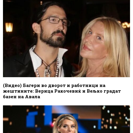
(Видео) Багери во дворот и работници на
жештините: Верица Ракочевиќ и Вељко градат
базен на Авала