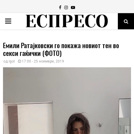
Facebook
Instagram
Youtube
PRIMARY
MENU
Емили Ратајковски го покажа новиот тен во
секси гаќички (ФОТО)
од
Igor
17:00 - 25 ноември, 2019