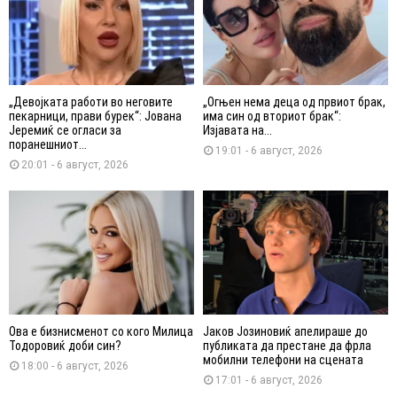
„Девојката работи во неговите
„Огњен нема деца од првиот брак,
пекарници, прави бурек“: Јована
има син од вториот брак“:
Јеремиќ се огласи за
Изјавата на...
поранешниот...
19:01 - 6 август, 2026
20:01 - 6 август, 2026
Ова е бизнисменот со кого Милица
Јаков Јозиновиќ апелираше до
Тодоровиќ доби син?
публиката да престане да фрла
мобилни телефони на сцената
18:00 - 6 август, 2026
17:01 - 6 август, 2026