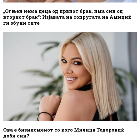
„Огњен нема деца од првиот брак, има син од
вториот брак“: Изјавата на сопругата на Амиџиќ
ги збуни сите
Ова е бизнисменот со кого Милица Тодоровиќ
доби син?