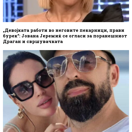
„Девојката работи во неговите пекарници, прави
бурек“: Јована Јеремиќ се огласи за поранешниот
Драган и свршувачката