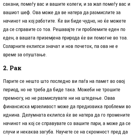
сакани, помеѓу вас и вашите колеги, и за жал помеѓу вас и
вашиот шеф. Ова може да ве натера да размислите за
начинот на кој работите. Ќе ви биде чудно, но ќе можете
да се справите со тоа. Решавајте ги проблемите еден по
еден, а вашата приземјена природа ќе ви помогне во тоа.
Соларните еклипси значат и нов почеток, па ова не е
време за опуштање.
2. Рак
Парите се нешто што последно ви паѓа на памет во овој
период, но не треба да биде така. Можеби не трошите
премногу, но не размислувате ни на штедење. Оваа
финансиска мрзеливост може да предизвика проблеми во
иднина. Делумната еклипса ќе ве натера да го промените
начинот на кој се справувате со вашите пари, а може да се
случи и некаква загуба. Научете се на скромност пред да