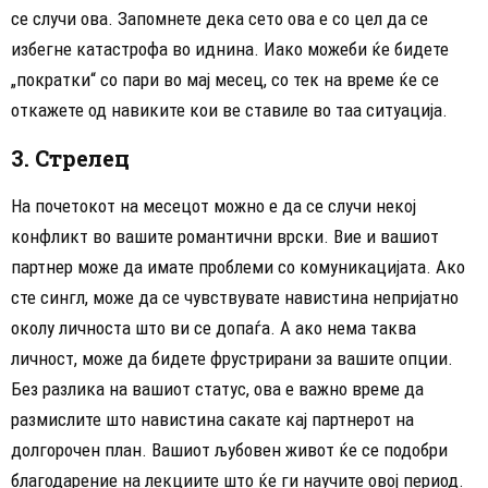
се случи ова. Запомнете дека сето ова е со цел да се
избегне катастрофа во иднина. Иако можеби ќе бидете
„пократки“ со пари во мај месец, со тек на време ќе се
откажете од навиките кои ве ставиле во таа ситуација.
3. Стрелец
На почетокот на месецот можно е да се случи некој
конфликт во вашите романтични врски. Вие и вашиот
партнер може да имате проблеми со комуникацијата. Ако
сте сингл, може да се чувствувате навистина непријатно
околу личноста што ви се допаѓа. А ако нема таква
личност, може да бидете фрустрирани за вашите опции.
Без разлика на вашиот статус, ова е важно време да
размислите што навистина сакате кај партнерот на
долгорочен план. Вашиот љубовен живот ќе се подобри
благодарение на лекциите што ќе ги научите овој период.