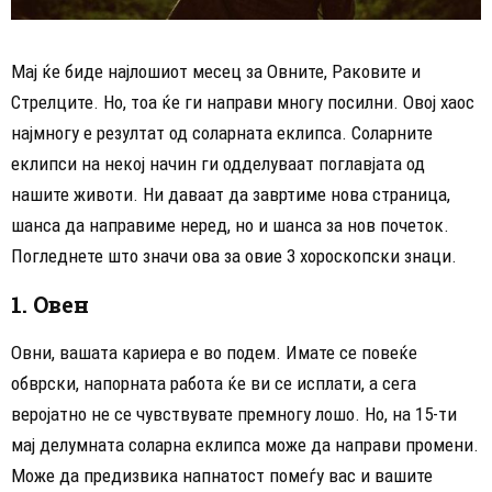
Maj ќе биде најлошиот месец за Овните, Раковите и
Стрелците. Но, тоа ќе ги направи многу посилни. Овој хаос
најмногу е резултат од соларната еклипса. Соларните
еклипси на некој начин ги одделуваат поглавјата од
нашите животи. Ни даваат да завртиме нова страница,
шанса да направиме неред, но и шанса за нов почеток.
Погледнете што значи ова за овие 3 хороскопски знаци.
1. Овен
Овни, вашата кариера е во подем. Имате сe повеќе
обврски, напорната работа ќе ви се исплати, а сега
веројатно не се чувствувате премногу лошо. Но, на 15-ти
мај делумната соларна еклипса може да направи промени.
Може да предизвика напнатост помеѓу вас и вашите