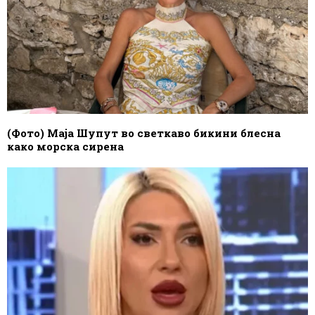
(Фото) Маја Шупут во светкаво бикини блесна
како морска сирена