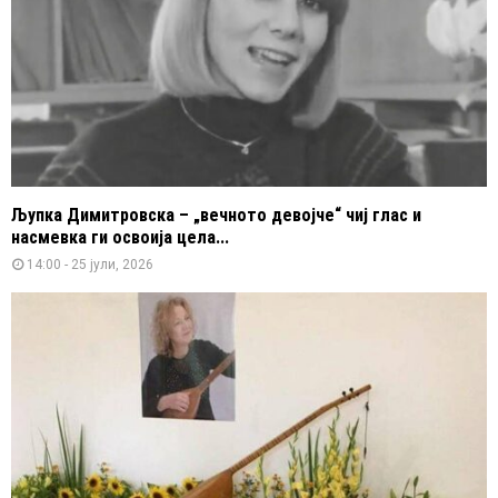
Љупка Димитровска – „вечното девојче“ чиј глас и
насмевка ги освоија цела...
14:00 - 25 јули, 2026