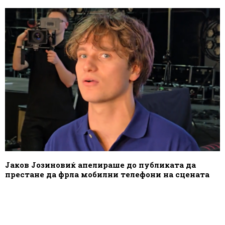
Јаков Јозиновиќ апелираше до публиката да
престане да фрла мобилни телефони на сцената