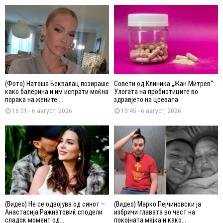
(Фото) Наташа Беквалац позираше
Совети од Клиника „Жан Митрев“:
како балерина и им испрати моќна
Улогата на пробиотиците во
порака на жените:...
здравјето на цревата
16:01 - 6 август, 2026
15:45 - 6 август, 2026
(Видео) Не се одвојува од синот –
(Видео) Марко Пејчиновски ја
Анастасија Ражнатовиќ сподели
избричи главата во чест на
сладок момент од...
покојната мајка и како...