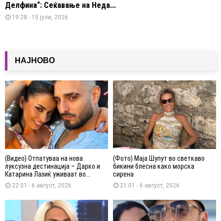
Делфина“: Сеќавање на Неда...
19:28 - 15 јули, 2026
НАЈНОВО
(Видео) Отпатуваа на нова
(Фото) Маја Шупут во светкаво
луксузна дестинација – Дарко и
бикини блесна како морска
Катарина Лазиќ уживаат во...
сирена
22:01 - 6 август, 2026
21:01 - 6 август, 2026