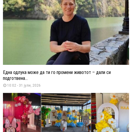
Една одлука може да ти го промени животот – дали си
подготвена...
10:02 - 31 јули, 2026