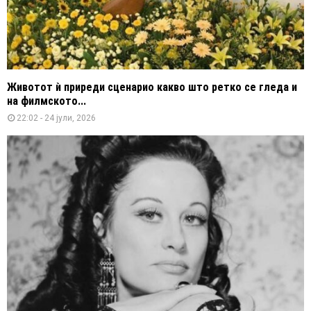
Животот ѝ приреди сценарио какво што ретко се гледа и
на филмското...
22:02 - 24 јули, 2026