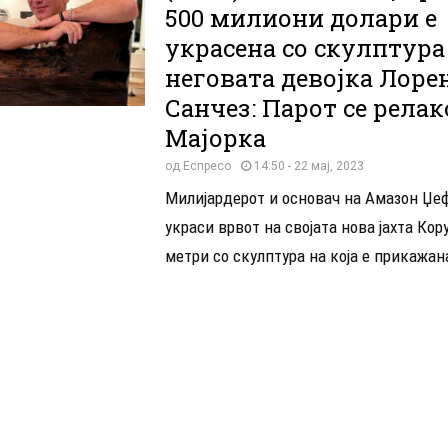
500 милиони долари е
украсена со скулптура
неговата девојка Лоре
Санчез: Парот се релак
Мајорка
од
Еспресо
14:50 - 22 мај, 2023
Милијардерот и основач на Амазон Џеф
украси врвот на својата нова јахта Кор
метри со скулптура на која е прикажана