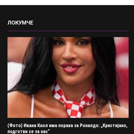
ЛОКУМЧЕ
(Фото) Ивана Кнол има порака за Роналдо: „Кристијано,
подготви се за нас“