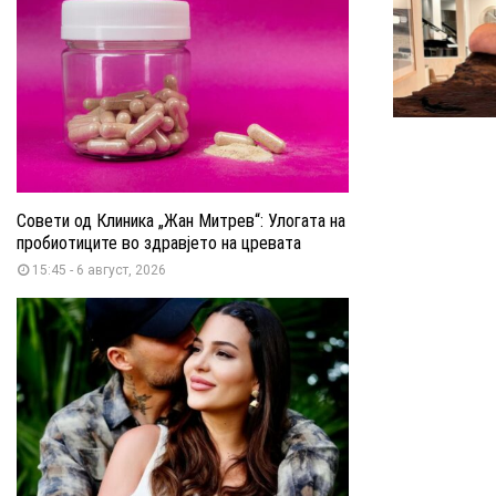
Совети од Клиника „Жан Митрев“: Улогата на
пробиотиците во здравјето на цревата
15:45 - 6 август, 2026