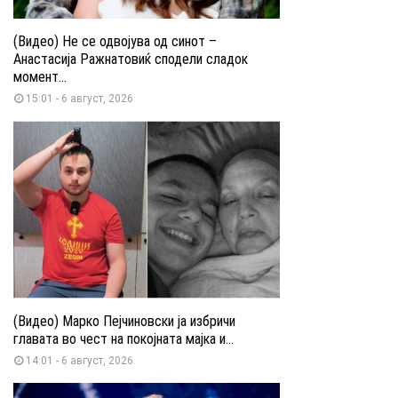
(Видео) Не се одвојува од синот –
Анастасија Ражнатовиќ сподели сладок
момент...
15:01 - 6 август, 2026
(Видео) Марко Пејчиновски ја избричи
главата во чест на покојната мајка и...
14:01 - 6 август, 2026