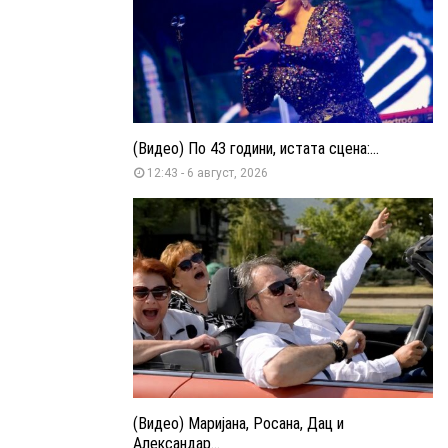
(Видео) По 43 години, истата сцена:...
12:43 - 6 август, 2026
(Видео) Маријана, Росана, Дац и
Александар...