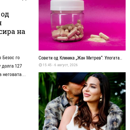
 од
н
сира на
 Безос го
Совети од Клиника „Жан Митрев“: Улогата...
у долга 127
15:45 - 6 август, 2026
 неговата...