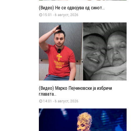
(Видео) Не се одвојува од синот...
15:01 - 6 август, 2026
(Видео) Марко Пејчиновски ја избричи
главата...
14:01 - 6 август, 2026