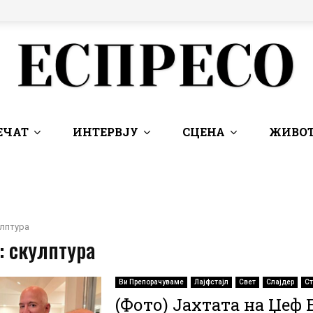
ЕЧАТ
ИНТЕРВЈУ
СЦЕНА
ЖИВОТ
лптура
: скулптура
Ви Препорачуваме
Лајфстајл
Свет
Слајдер
Ст
(Фото) Јахтата на Џеф 