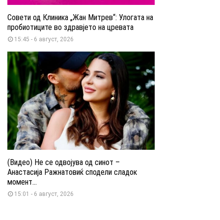
Совети од Клиника „Жан Митрев“: Улогата на
пробиотиците во здравјето на цревата
15:45 - 6 август, 2026
(Видео) Не се одвојува од синот –
Анастасија Ражнатовиќ сподели сладок
момент...
15:01 - 6 август, 2026