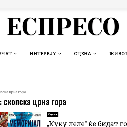
ЕЧАТ
ИНТЕРВЈУ
СЦЕНА
ЖИВОТ
пска црна гора
: скопска црна гора
Сцена
„Куку леле“ ќе бидат г