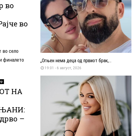
р во
ајче во
т во село
жи финалето
„Огњен нема деца од првиот брак,...
19:01 - 6 август, 2026
ер
ОТ НА
АЊАНИ:
дрво –