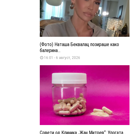
(Фото) Наташа Беквалац позираше како
балерина...
16:01 - 6 август, 2026
Совети од Клиника „Жан Митрев“: Улогата...