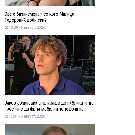
Ова е бизнисменот со кого Милица
Тодоровиќ доби син?
18:00 - 6 август, 2026
Јаков Јозиновиќ апелираше до публиката да
престане да фрла мобилни телефони на...
17:01 - 6 август, 2026