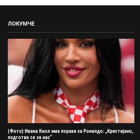
ЛОКУМЧЕ
(Фото) Ивана Кнол има порака за Роналдо: „Кристијано,
подготви се за нас“