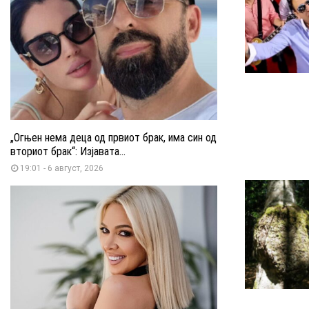
„Огњен нема деца од првиот брак, има син од
вториот брак“: Изјавата...
19:01 - 6 август, 2026