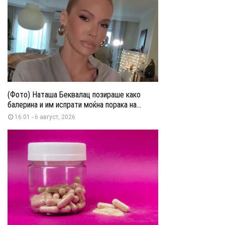
(Фото) Наташа Беквалац позираше како
балерина и им испрати моќна порака на...
16:01 - 6 август, 2026