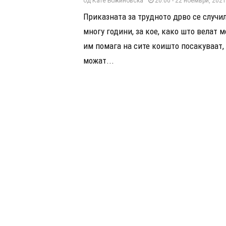
од
Кате Божиновска
20:00 - 22 ноември, 2021
Приказната за трудното дрво се случи
многу години, за кое, како што велат 
им помага на сите коишто посакуваат, 
можат...