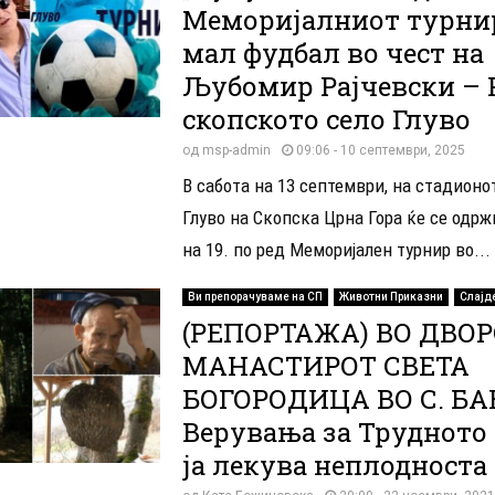
Меморијалниот турни
мал фудбал во чест на
Љубомир Рајчевски – Р
скопското село Глуво
од
msp-admin
09:06 - 10 септември, 2025
В сабота на 13 септември, на стадионо
Глуво на Скопска Црна Гора ќе се одр
на 19. по ред Меморијален турнир во...
Ви препорачуваме на СП
Животни Приказни
Слајд
(РЕПОРТАЖА) ВО ДВОР
МАНАСТИРОТ СВЕТА
БОГОРОДИЦА ВО С. Б
Верувања за Трудното 
ја лекува неплодноста