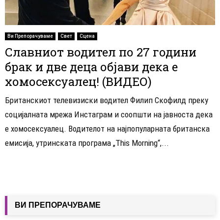
Ви Препорачуваме
Свет
Сцена
Славниот водител по 27 години
брак и две деца објави дека е
хомосексуалец! (ВИДЕО)
Британскиот телевизиски водител Филип Скофилд преку
социјалната мрежа Инстаграм и соопшти на јавноста дека
е хомосексуалец. Водителот на најпопуларната британска
емисија, утринската програма „This Morning“,...
ВИ ПРЕПОРАЧУВАМЕ