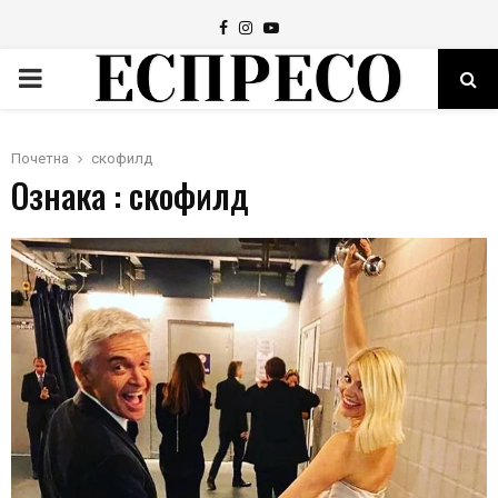
Facebook
Instagram
Youtube
PRIMARY
MENU
Почетна
скофилд
Ознака : скофилд