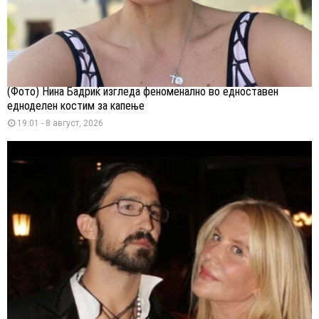
(Фото) Нина Бадриќ изгледа феноменално во едноставен
едноделен костим за капење
19:01 - 8 август, 2026