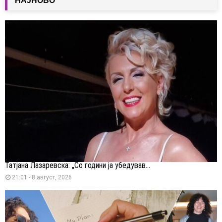
НАЈНОВО
Татјана Лазаревска: „Со години ја убедував...
21:01 - 8 август, 2026