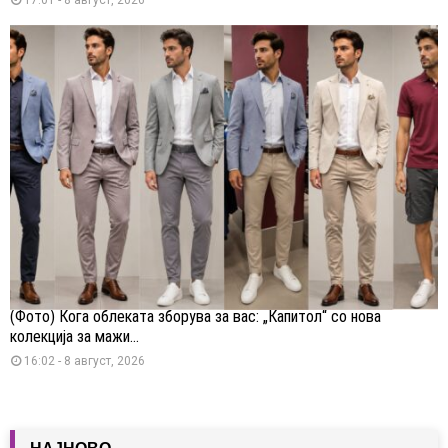
(Фото) Кога облеката зборува за вас: „Капитол“ со нова
колекција за мажи...
16:02 - 8 август, 2026