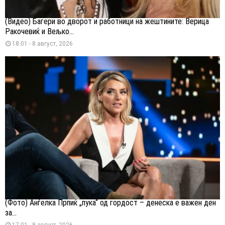
(Видео) Багери во дворот и работници на жештините: Верица
Ракочевиќ и Вељко...
18:01 - 8 август, 2026
(Фото) Анѓелка Прпиќ „пука“ од гордост – денеска е важен ден
за...
17:01 - 8 август, 2026