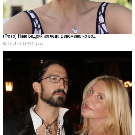
(Фото) Нина Бадриќ изгледа феноменално во...
19:01 - 8 август, 2026