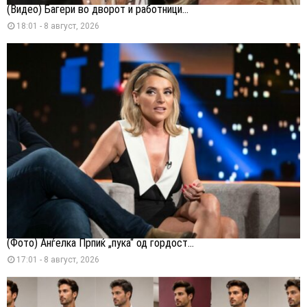
(Видео) Багери во дворот и работници...
18:01 - 8 август, 2026
(Фото) Анѓелка Прпиќ „пука“ од гордост...
17:01 - 8 август, 2026