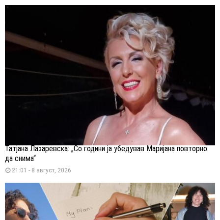
Татјана Лазаревска: „Со години ја убедував Маријана повторно
да снима“
21:01 - 8 август, 2026