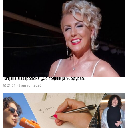
Татјана Лазаревска: „Со години ја убедував...
21:01 - 8 август, 2026