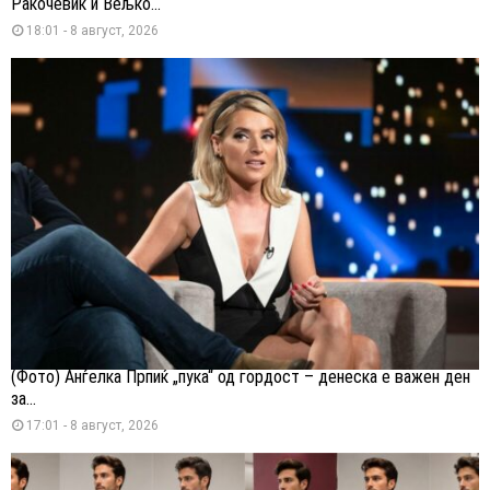
Ракочевиќ и Вељко...
18:01 - 8 август, 2026
(Фото) Анѓелка Прпиќ „пука“ од гордост – денеска е важен ден
за...
17:01 - 8 август, 2026