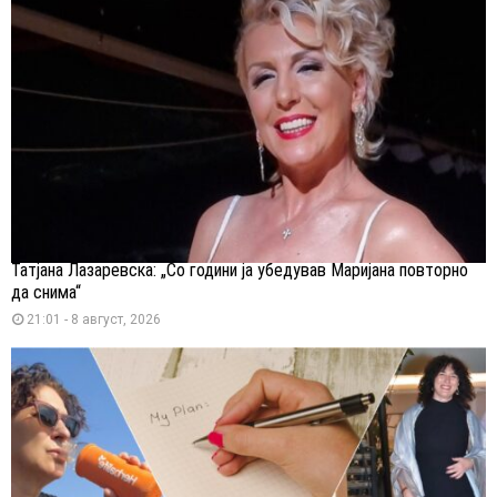
Татјана Лазаревска: „Со години ја убедував Маријана повторно
да снима“
21:01 - 8 август, 2026