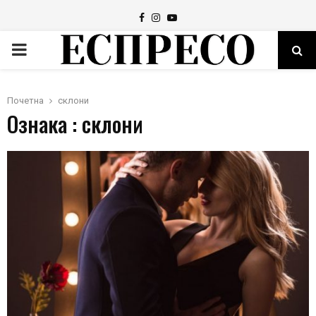
Facebook
Instagram
Youtube
PRIMARY
MENU
Почетна
склони
Ознака : склони