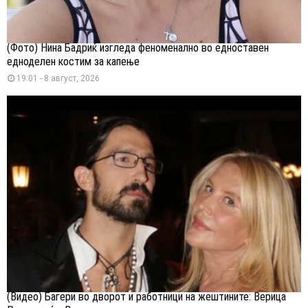
(Фото) Нина Бадриќ изгледа феноменално во едноставен
едноделен костим за капење
19:01 - 8 август, 2026
(Видео) Багери во дворот и работници на жештините: Верица