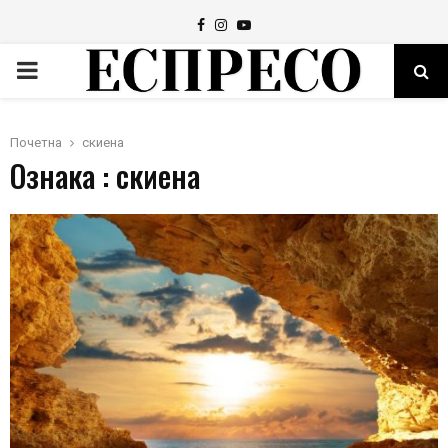
Facebook
Instagram
Youtube
PRIMARY
MENU
Почетна
скиена
Ознака : скиена