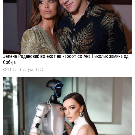
Јелена Радановиќ во екот на хаосот со Ана Николиќ замина од
Србија...
11:00 - 8 август, 2026