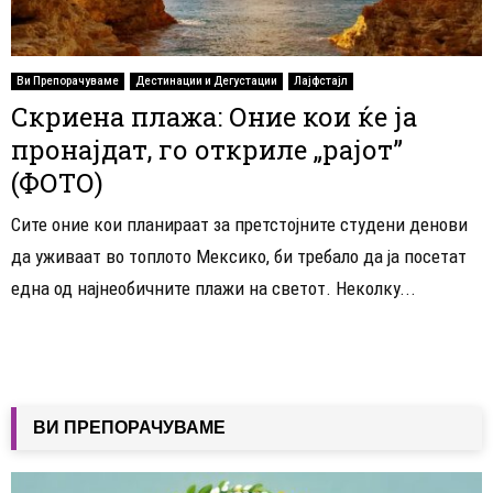
Ви Препорачуваме
Дестинации и Дегустации
Лајфстајл
Скриена плажа: Оние кои ќе ја
пронајдат, го откриле „рајот”
(ФОТО)
Сите оние кои планираат за претстојните студени денови
да уживаат во топлото Мексико, би требало да ја посетат
една од најнеобичните плажи на светот. Неколку...
ВИ ПРЕПОРАЧУВАМЕ