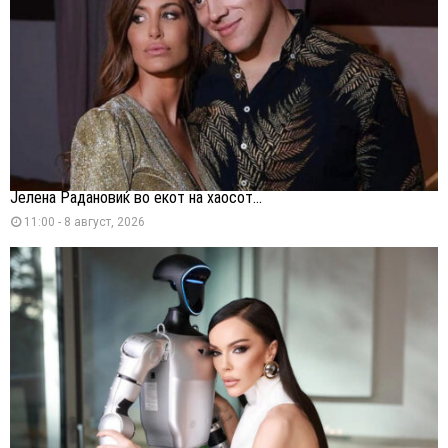
Јелена Радановиќ во екот на хаосот...
11:00 - 8 август, 2026