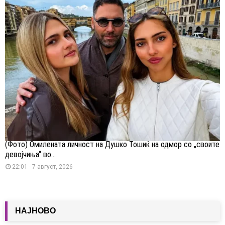
(Фото) Омилената личност на Душко Тошиќ на одмор со „своите
девојчиња“ во...
22:01 - 7 август, 2026
НАЈНОВО