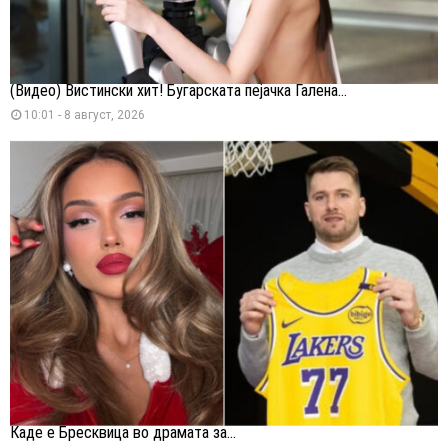
(Видео) Вистински хит! Бугарската пејачка Галена...
10:01 - 8 август, 2026
Каде е Бресквица во драмата за...