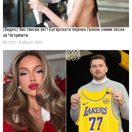
(Видео) Вистински хит! Бугарската пејачка Галена сними песна
за Чатџипити
10:01 - 8 август, 2026