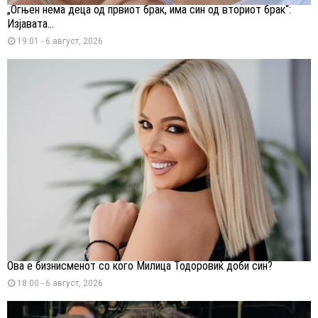
„Огњен нема деца од првиот брак, има син од вториот брак“:
Изјавата...
19:01 - 6 август, 2026
Ова е бизнисменот со кого Милица Тодоровиќ доби син?
18:00 - 6 август, 2026