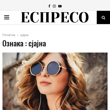
Facebook
Instagram
Youtube
PRIMARY
MENU
Почетна
сјајна
Ознака : сјајна