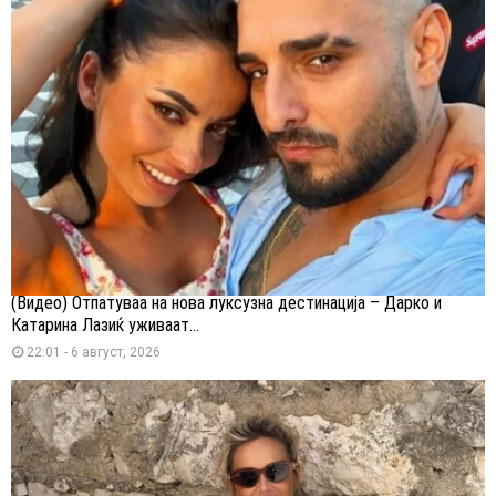
(Видео) Отпатуваа на нова луксузна дестинација – Дарко и
Катарина Лазиќ уживаат...
22:01 - 6 август, 2026