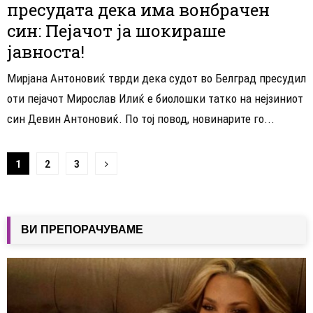
пресудата дека има вонбрачен
син: Пејачот ја шокираше
јавноста!
Мирјана Антоновиќ тврди дека судот во Белград пресудил
оти пејачот Мирослав Илиќ е биолошки татко на нејзиниот
син Девин Антоновиќ. По тој повод, новинарите го...
Навигација
1
2
3
на
написи
ВИ ПРЕПОРАЧУВАМЕ