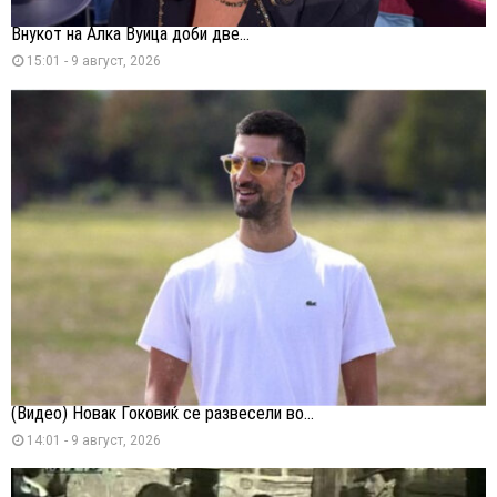
Внукот на Алка Вуица доби две...
15:01 - 9 август, 2026
(Видео) Новак Ѓоковиќ се развесели во...
14:01 - 9 август, 2026