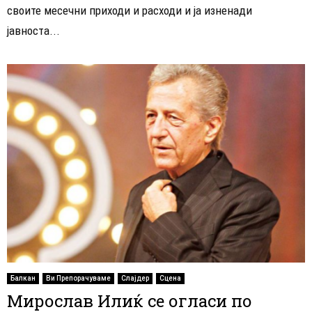
своите месечни приходи и расходи и ја изненади
јавноста...
Балкан
Ви Препорачуваме
Слајдер
Сцена
Мирослав Илиќ се огласи по