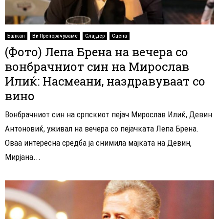
Балкан
Ви Препорачуваме
Слајдер
Сцена
(Фото) Лепа Брена на вечера со
вонбрачниот син на Мирослав
Илиќ: Насмеани, наздравуваат со
вино
Вонбрачниот син на српскиот пејач Мирослав Илиќ, Девин
Антоновиќ, уживал на вечера со пејачката Лепа Брена.
Оваа интересна средба ја снимила мајката на Девин,
Мирјана...