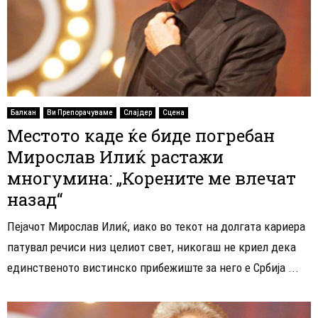
Балкан
Ви Препорачуваме
Слајдер
Сцена
Местото каде ќе биде погребан
Мирослав Илиќ растажи
многумина: „Корените ме влечат
назад“
Пејачот Мирослав Илиќ, иако во текот на долгата кариера
патувал речиси низ целиот свет, никогаш не криел дека
единственото вистинско прибежиште за него е Србија ...