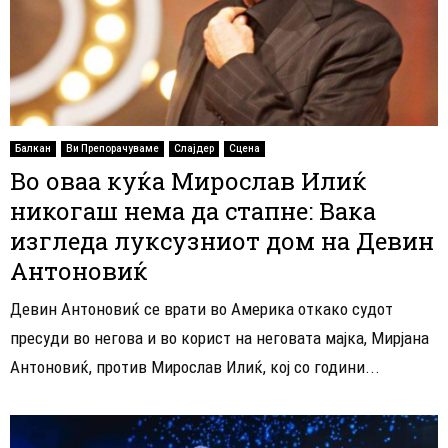
Балкан
Ви Препорачуваме
Слајдер
Сцена
Во оваа куќа Мирослав Илиќ
никогаш нема да стапне: Вака
изгледа луксузниот дом на Девин
Антоновиќ
Девин Антоновиќ се врати во Америка откако судот
пресуди во негова и во корист на неговата мајка, Мирјана
Антоновиќ, против Мирослав Илиќ, кој со години...