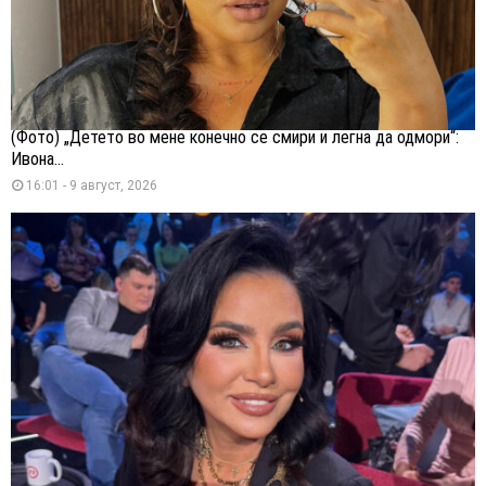
(Фото) „Детето во мене конечно се смири и легна да одмори“:
Ивона...
16:01 - 9 август, 2026