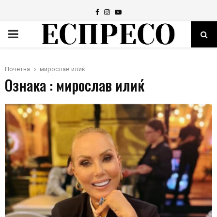
Facebook
Instagram
Youtube
PRIMARY
MENU
Почетна
мирослав илиќ
Ознака : мирослав илиќ