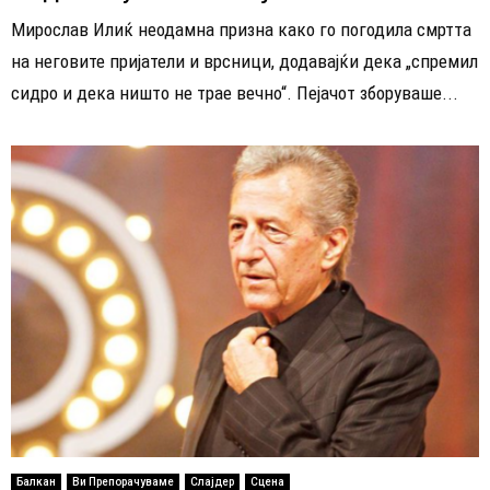
Мирослав Илиќ неодамна призна како го погодила смртта
на неговите пријатели и врсници, додавајќи дека „спремил
сидро и дека ништо не трае вечно“. Пејачот зборуваше...
Балкан
Ви Препорачуваме
Слајдер
Сцена