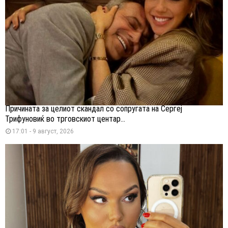
Причината за целиот скандал со сопругата на Сергеј
Трифуновиќ во трговскиот центар...
17:01 - 9 август, 2026