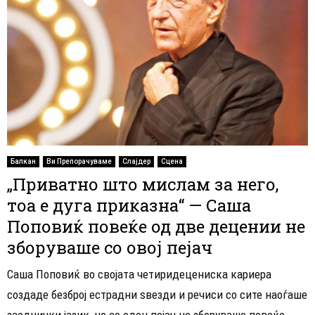
Балкан
Ви Препорачуваме
Слајдер
Сцена
„Приватно што мислам за него,
тоа е дуга приказна“ — Саша
Поповиќ повеќе од две децении не
зборуваше со овој пејач
Саша Поповиќ во својата четиридецениска кариера
создаде безброј естрадни ѕвезди и речиси со сите наоѓаше
заеднички јазик, но со еден пејач не зборуваше повеќе