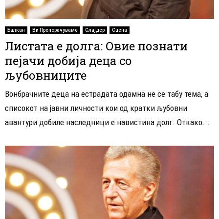
Балкан
Ви Препорачуваме
Слајдер
Сцена
Листата е долга: Овие познати
пејачи добија деца со
љубовниците
Вонбрачните деца на естрадата одамна не се табу тема, а
списокот на јавни личности кои од кратки љубовни
авантури добиле наследници е навистина долг. Откако...