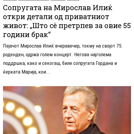
Сопругата на Мирослав Илиќ
откри детали од приватниот
живот: „Што сè претрпев за овие 55
години брак“
Пејачот Мирослав Илиќ вчеравечер, токму на својот 75.
роденден, одржа голем концерт. Негова најголема
поддршка, како и секогаш, биле сопругата Гордана и
ќерката Марија, кои...