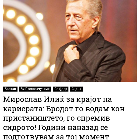
Балкан
Ви Препорачуваме
Слајдер
Сцена
Мирослав Илиќ за крајот на
кариерата: Бродот го водам кон
пристаништето, го спремив
сидрото! Години наназад се
подготвувам за тој момент