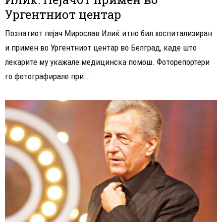
Ургентниот центар
Познатиот пејач Мирослав Илиќ итно бил хоспитализиран
и примен во Ургентниот центар во Белград, каде што
лекарите му укажале медицинска помош. Фоторепортери
го фотографирале при...