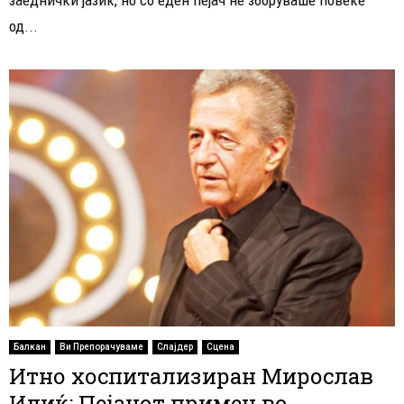
од...
Балкан
Ви Препорачуваме
Слајдер
Сцена
Итно хоспитализиран Мирослав
Илиќ: Пејачот примен во