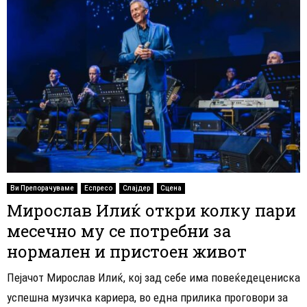
Ви Препорачуваме
Еспресо
Слајдер
Сцена
Мирослав Илиќ откри колку пари
месечно му се потребни за
нормален и пристоен живот
Пејачот Мирослав Илиќ, кој зад себе има повеќедецениска
успешна музичка кариера, во една прилика проговори за