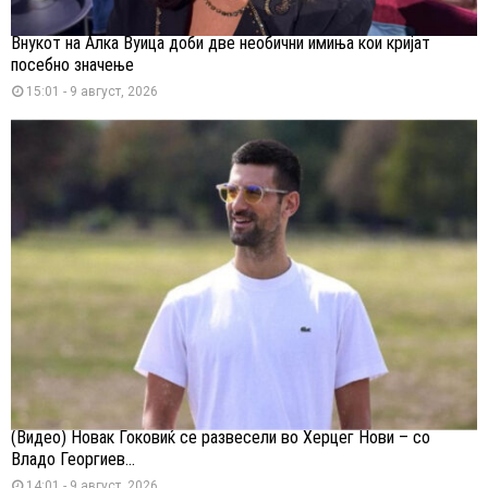
Внукот на Алка Вуица доби две необични имиња кои кријат
посебно значење
15:01 - 9 август, 2026
(Видео) Новак Ѓоковиќ се развесели во Херцег Нови – со
Владо Георгиев...
14:01 - 9 август, 2026