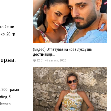
та ќе ви
ко, 20 гр
(Видео) Отпатуваа на нова луксузна
дестинација...
ерна:
22:01 - 6 август, 2026
, 200 грама
ибер, 3
Месото