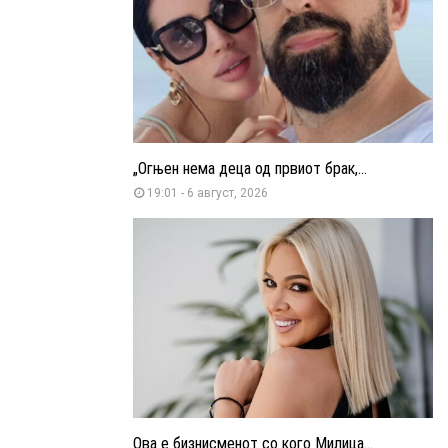
„Огњен нема деца од првиот брак,...
19:01 - 6 август, 2026
Ова е бизнисменот со кого Милица...