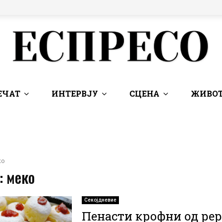
ЕЧАТ
ИНТЕРВЈУ
СЦЕНА
ЖИВОТ
ко
: меко
Секојдневие
Пенасти крофни од рер