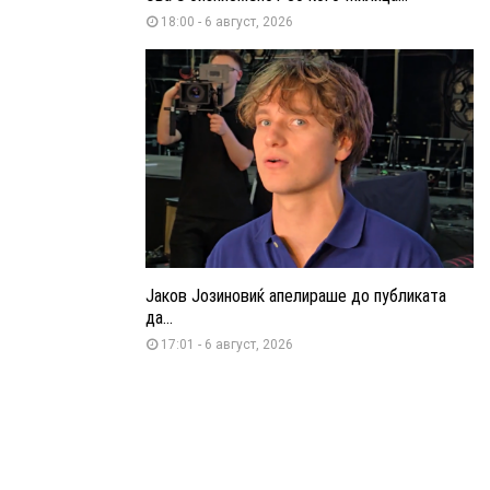
18:00 - 6 август, 2026
Јаков Јозиновиќ апелираше до публиката
да...
17:01 - 6 август, 2026