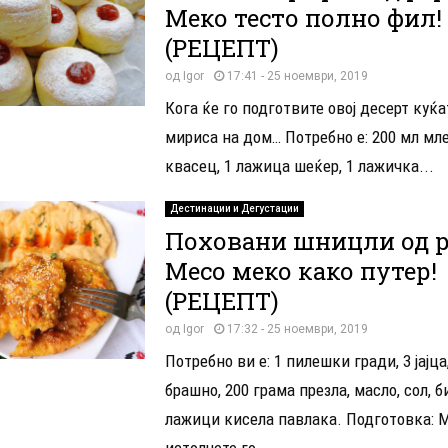
Меко тесто полно фил!
(РЕЦЕПТ)
од
Igor
17:41 - 25 ноември, 2019
Кога ќе го подготвите овој десерт куќа
мириса на дом… Потребно е: 200 мл мле
квасец, 1 лажица шеќер, 1 лажичка...
Дестинации и Дегустации
Поховани шницли од р
Месо меко како путер!
(РЕЦЕПТ)
од
Igor
17:32 - 25 ноември, 2019
Потребно ви е: 1 пилешки гради, 3 јајца
брашно, 200 грама презла, масло, сол, б
лажици кисела павлака. Подготовка: 
истолчете го,...