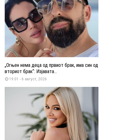
„Огњен нема деца од првиот брак, има син од
вториот брак“: Изјавата...
19:01 - 6 август, 2026