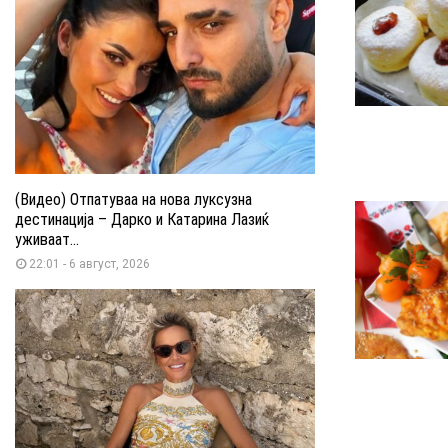
(Видео) Отпатуваа на нова луксузна
дестинација – Дарко и Катарина Лазиќ
уживаат...
22:01 - 6 август, 2026