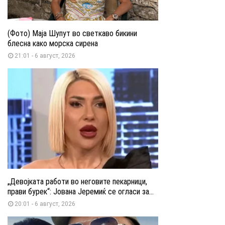
(Фото) Маја Шупут во светкаво бикини
блесна како морска сирена
21:01 - 6 август, 2026
„Девојката работи во неговите пекарници,
прави бурек“: Јована Јеремиќ се огласи за...
20:01 - 6 август, 2026