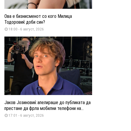
Ова е бизнисменот со кого Милица
Тодоровиќ доби син?
18:00 - 6 август, 2026
Јаков Јозиновиќ апелираше до публиката да
престане да фрла мобилни телефони на...
17:01 - 6 август, 2026