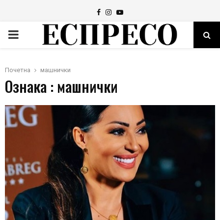
Facebook
Instagram
Youtube
PRIMARY
MENU
Почетна
машнички
Ознака : машнички