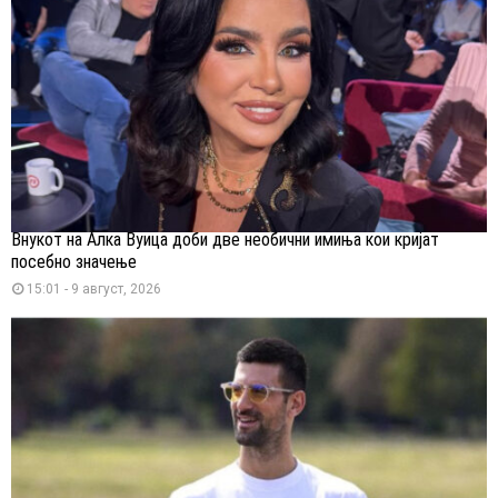
Внукот на Алка Вуица доби две необични имиња кои кријат
посебно значење
15:01 - 9 август, 2026