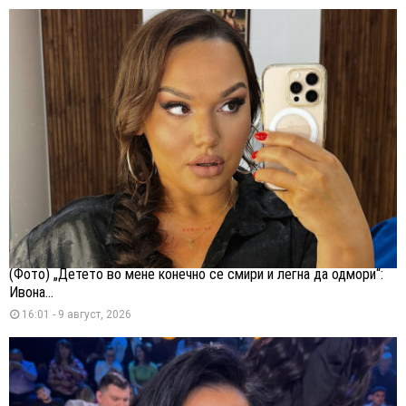
(Фото) „Детето во мене конечно се смири и легна да одмори“:
Ивона...
16:01 - 9 август, 2026