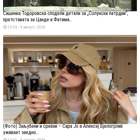
Сашенка Тодоровска сподели детали за „Солунски патрдии“,
претставата за Цанде и Фатима...
12:53 - 9 август, 2026
(Фото) Заљубени и среќни – Сара Јо и Алексеј Бјелогрлиќ
уживаат заедно...
12:01 - 9 август, 2026