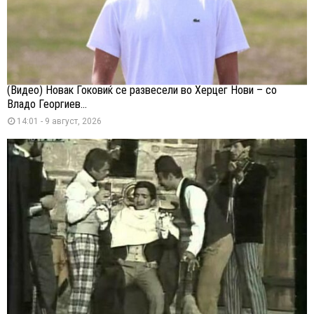
(Видео) Новак Ѓоковиќ се развесели во Херцег Нови – со
Владо Георгиев...
14:01 - 9 август, 2026