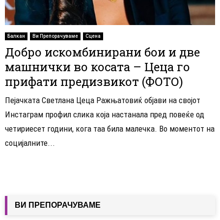
Балкан
Ви Препорачуваме
Сцена
Добро искомбинирани бои и две
машнички во косата – Цеца го
прифати предизвикот (ФОТО)
Пејачката Светлана Цеца Ражњатовиќ објави на својот
Инстаграм профил слика која настанала пред повеќе од
четириесет години, кога таа била малечка. Во моментот на
социјалните...
ВИ ПРЕПОРАЧУВАМЕ