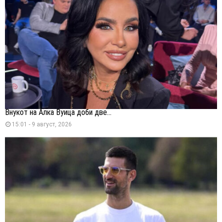
Внукот на Алка Вуица доби две...
15:01 - 9 август, 2026