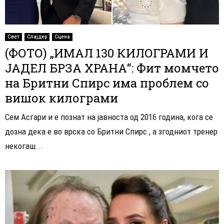
Свет
Слајдер
Сцена
(ФОТО) „ИМАЛ 130 КИЛОГРАМИ И
ЈАДЕЛ БРЗА ХРАНА“: Фит момчето
на Бритни Спирс има проблем со
вишок килограми
Сем Асгари и е познат на јавноста од 2016 година, кога се
дозна дека е во врска со Бритни Спирс , а згодниот тренер
некогаш...