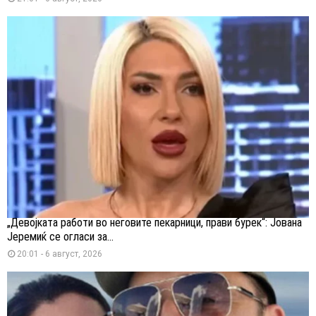
„Девојката работи во неговите пекарници, прави бурек“: Јована
Јеремиќ се огласи за...
20:01 - 6 август, 2026