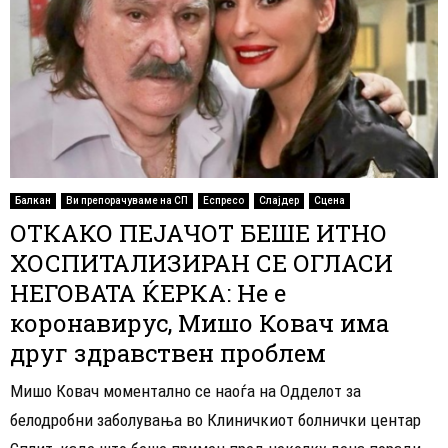
Балкан
Ви препорачуваме на СП
Еспресо
Слајдер
Сцена
ОТКАКО ПЕЈАЧОТ БЕШЕ ИТНО
ХОСПИТАЛИЗИРАН СЕ ОГЛАСИ
НЕГОВАТА ЌЕРКА: Не е
коронавирус, Мишо Ковач има
друг здравствен проблем
Мишо Ковач моментално се наоѓа на Одделот за
белодробни заболувања во Клиничкиот болнички центар