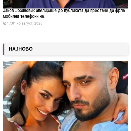
Јаков Јозиновиќ апелираше до публиката да престане да фрла
мобилни телефони на...
17:01 - 6 август, 2026
НАЈНОВО