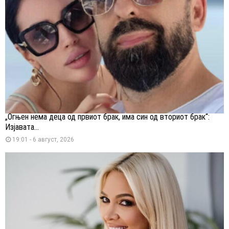
„Огњен нема деца од првиот брак, има син од вториот брак“:
Изјавата...
19:01 - 6 август, 2026