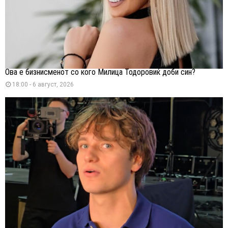
Ова е бизнисменот со кого Милица Тодоровиќ доби син?
18:00 - 6 август, 2026