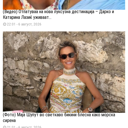
(Видео) Отпатуваа на нова луксузна дестинација – Дарко и
Катарина Лазиќ уживаат...
22:01 - 6 август, 2026
(Фото) Маја Шупут во светкаво бикини блесна како морска
сирена
21:01 - 6 август, 2026