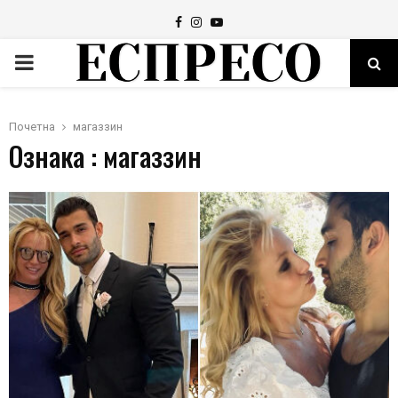
Facebook
Instagram
Youtube
PRIMARY
MENU
Почетна
магаззин
Ознака : магаззин