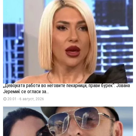
„Девојката работи во неговите пекарници, прави бурек“: Јована
Јеремиќ се огласи за...
20:01 - 6 август, 2026