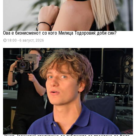
Ова е бизнисменот со кого Милица Тодоровиќ доби син?
18:00 - 6 август, 2026