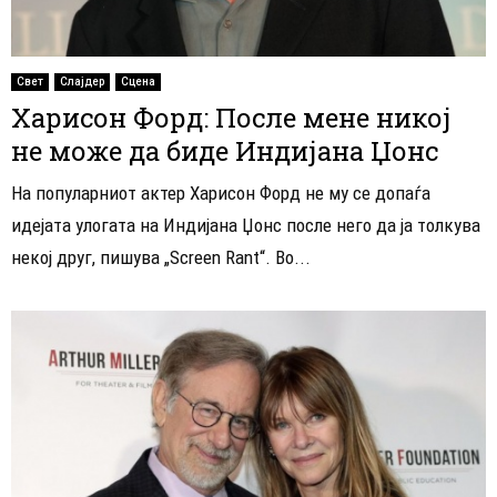
Свет
Слајдер
Сцена
Харисон Форд: После мене никој
не може да биде Индијана Џонс
На популарниот актер Харисон Форд не му се допаѓа
идејата улогата на Индијана Џонс после него да ја толкува
некој друг, пишува „Screen Rant“. Во...