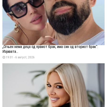
„Огњен нема деца од првиот брак, има син од вториот брак“:
Изјавата...
19:01 - 6 август, 2026