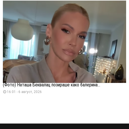
(Фото) Наташа Беквалац позираше како балерина...
16:01 - 6 август, 2026