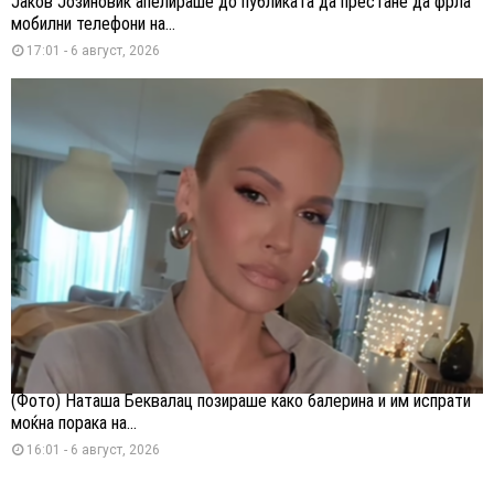
Јаков Јозиновиќ апелираше до публиката да престане да фрла
мобилни телефони на...
17:01 - 6 август, 2026
(Фото) Наташа Беквалац позираше како балерина и им испрати
моќна порака на...
16:01 - 6 август, 2026