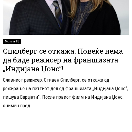
Филм и ТВ
Спилберг се откажа: Повеќе нема
да биде режисер на франшизата
„Индијана Џонс“!
Славниот режисер, Стивен Спилберг, се откажа од
режирање на петтиот дел од франшизата „Индијана Џонс“,
пишува Варајети“. После првиот филм на Индијана Џонс,
снимен пред...