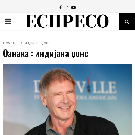
Facebook
Instagram
Youtube
PRIMARY
MENU
Почетна
индијана џонс
Ознака : индијана џонс