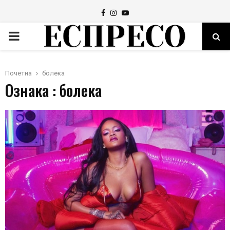
Facebook
Instagram
Youtube
PRIMARY
MENU
Почетна
болека
Ознака : болека