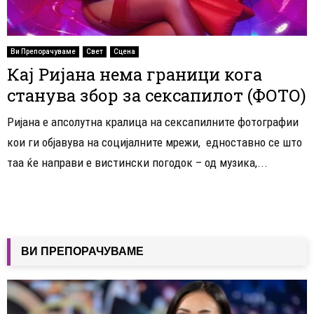
Ви Препорачуваме
Свет
Сцена
Кај Ријана нема граници кога
станува збор за сексапилот (ФОТО)
Ријана е апсолутна кралица на сексапилните фотографии
кои ги објавува на социјалните мрежи, едноставно се што
таа ќе направи е вистински погодок – од музика,...
ВИ ПРЕПОРАЧУВАМЕ