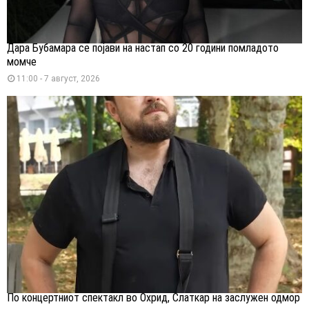
Дара Бубамара се појави на настап со 20 години помладото
момче
11:00 - 7 август, 2026
По концертниот спектакл во Охрид, Слаткар на заслужен одмор