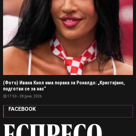
(Фото) Ивана Кнол има порака за Роналдо: „Кристијано,
подготви се за нас“
17:50 - 28 јуни, 2026
FACEBOOK