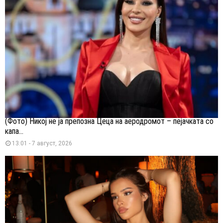
(Фото) Никој не ја препозна Цеца на аеродромот – пејачката со
капа...
13:01 - 7 август, 2026