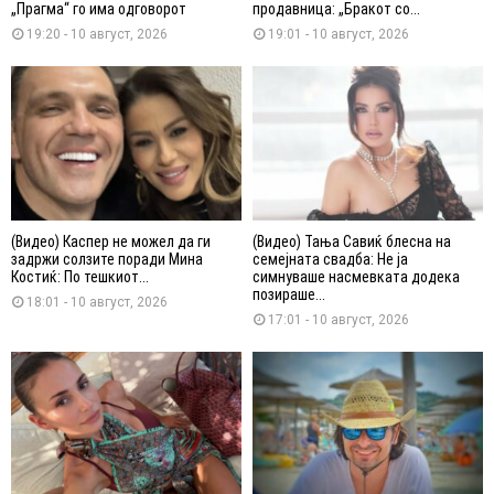
„Прагма“ го има одговорот
продавница: „Бракот со...
19:20 - 10 август, 2026
19:01 - 10 август, 2026
(Видео) Каспер не можел да ги
(Видео) Тања Савиќ блесна на
задржи солзите поради Мина
семејната свадба: Не ја
Костиќ: По тешкиот...
симнуваше насмевката додека
позираше...
18:01 - 10 август, 2026
17:01 - 10 август, 2026