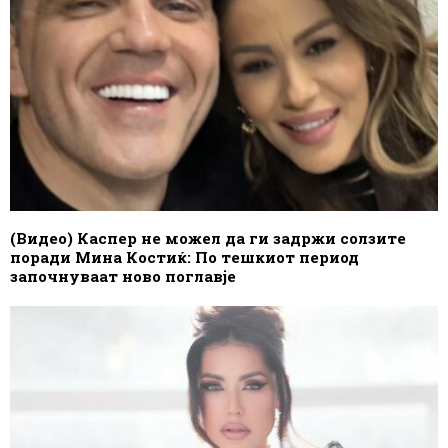
(Видео) Каспер не можел да ги задржи солзите
поради Мина Костиќ: По тешкиот период
започнуваат ново поглавје