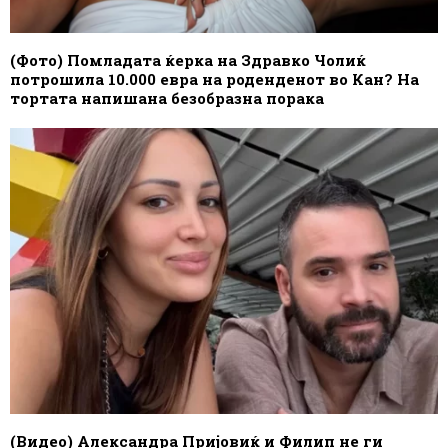
(Фото) Помладата ќерка на Здравко Чолиќ
потрошила 10.000 евра на роденденот во Кан? На
тортата напишана безобразна порака
(Видео) Александра Пријовиќ и Филип не ги