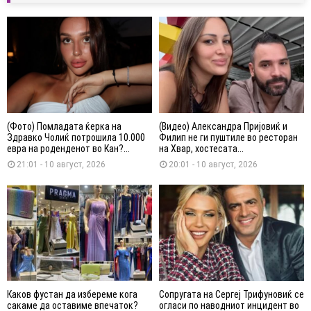
(Фото) Помладата ќерка на
(Видео) Александра Пријовиќ и
Здравко Чолиќ потрошила 10.000
Филип не ги пуштиле во ресторан
евра на роденденот во Кан?...
на Хвар, хостесата...
21:01 - 10 август, 2026
20:01 - 10 август, 2026
Каков фустан да избереме кога
Сопругата на Сергеј Трифуновиќ се
сакаме да оставиме впечаток?
огласи по наводниот инцидент во