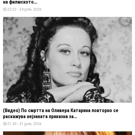
на филмското...
22:02 - 24 јули, 2026
(Видео) По смртта на Оливера Катарина повторно се
раскажува нејзината приказна за...
21:30 - 21 јули, 2026