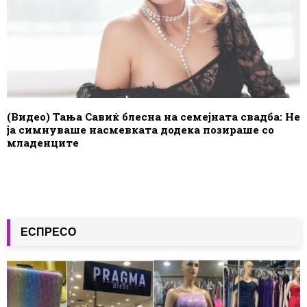
(Видео) Тања Савиќ блесна на семејната свадба: Не
ја симнуваше насмевката додека позираше со
младенците
ЕСПРЕСО