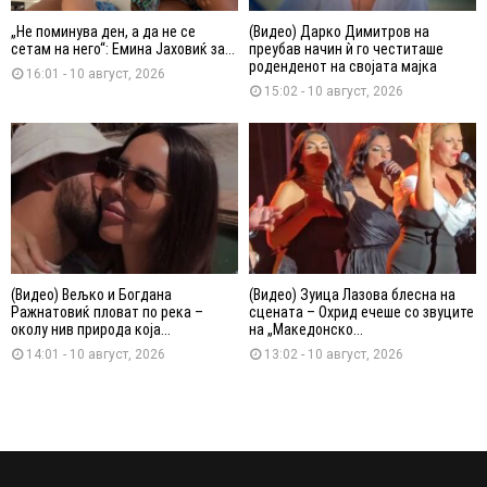
„Не поминува ден, а да не се
(Видео) Дарко Димитров на
сетам на него“: Емина Јаховиќ за...
преубав начин ѝ го честиташе
роденденот на својата мајка
16:01 - 10 август, 2026
15:02 - 10 август, 2026
(Видео) Вељко и Богдана
(Видео) Зуица Лазова блесна на
Ражнатовиќ пловат по река –
сцената – Охрид ечеше со звуците
околу нив природа која...
на „Македонско...
14:01 - 10 август, 2026
13:02 - 10 август, 2026