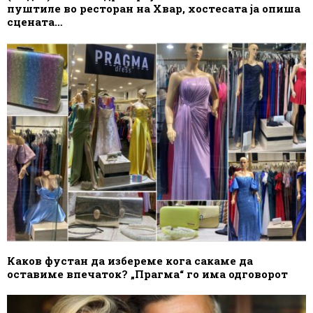
пуштиле во ресторан на Хвар, хостесата ја опиша
сцената…
Каков фустан да избереме кога сакаме да
оставиме впечаток? „Прагма“ го има одговорот