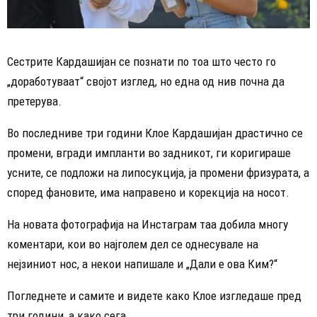
Сестрите Кардашијан се познати по тоа што често го
„доработуваат“ својот изглед, но една од нив почна да
претерува.
Во последниве три години Клое Кардашијан драстично се
промени, вгради импланти во задникот, ги коригираше
усните, се подложи на липосукција, ја промени фризурата, а
според фановите, има направено и корекција на носот.
На новата фотографија на Инстаграм таа добила многу
коментари, кои во најголем дел се однесувале на
нејзиниот нос, а некои напишале и „Дали е ова Ким?“
Погледнете и самите и видете како Клое изгледаше пред
три години, а како сега.