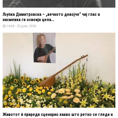
Љупка Димитровска – „вечното девојче“ чиј глас и
насмевка ги освоија цела...
14:00 - 25 јули, 2026
Животот ѝ приреди сценарио какво што ретко се гледа и