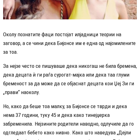
Околу познатите фаци постојат илјадници теории на
заговор, а се чини дека Бијонсе им е една од најомилените
за тоа.
За нејзе често се пишуваше дека никогаш не била бремена,
дека децата ѝ ги раѓа сурогат-мајка или дека таа глуми
бременост за да може да се објаснат децата кои Џеј Зи ги
„прави“ наоколу.
Но, како да беше тоа малку, за Бијонсе се тврди и дека
нема 37 години, туку 45 и дека како тинејџерка
забременила. Нејзините родители наводно, одлучиле да го
одгледаат бебето како нивно. Како што наведува „Дејли