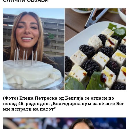
(Фото) Елена Петреска од Белгија се огласи по
повод 46. роденден: „Благодарна сум за сè што Бог
ми испрати на патот“