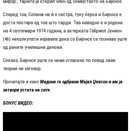
мирор“, тајната ја открил член од семејството на Бијонсе.
Според тоа, Соланж не ѝ е сестра, туку ќерка и Бијонсе е
доста постара од тоа што тврди. Таа наводно е и родена
на 4 септември 1974 година, а актерката Габриел Јунион
(46) неколкупати изјавила дека со Бијонсе се познава уште
од раните училишни денови.
Секако, Бијонсе уште се нема огласено по повод овие
теории на заговор.
Прочитајте и како
Мадона го одбрани Мајкл Џексон и им ја
затвори устата на сите
.
БОНУС ВИДЕО: