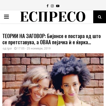
Facebook
Instagram
Youtube
PRIMARY
MENU
ТЕОРИИ НА ЗАГОВОР: Бијонсе е постара од што
се претставува, а ОВАА пејачка ѝ е ќерка…
од
Igor
17:05 - 25 ноември, 2019