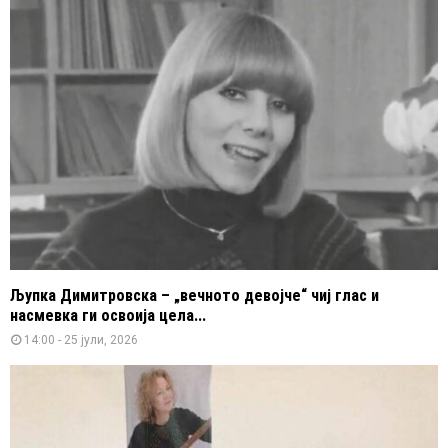
Љупка Димитровска – „вечното девојче“ чиј глас и
насмевка ги освоија цела...
14:00 - 25 јули, 2026