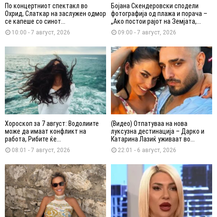
По концертниот спектакл во
Бојана Скендеровски сподели
Охрид, Слаткар на заслужен одмор
фотографија од плажа и порача –
се капеше со синот...
„Ако постои рајот на Земјата,...
10:00 - 7 август, 2026
09:00 - 7 август, 2026
Хороскоп за 7 август: Водолиите
(Видео) Отпатуваа на нова
може да имаат конфликт на
луксузна дестинација – Дарко и
работа, Рибите ќе...
Катарина Лазиќ уживаат во...
08:01 - 7 август, 2026
22:01 - 6 август, 2026