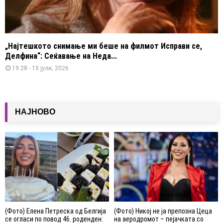
„Најтешкото снимање ми беше на филмот Исправи се,
Делфина“: Сеќавање на Неда...
19:28 - 15 јули, 2026
НАЈНОВО
(Фото) Елена Петреска од Белгија
(Фото) Никој не ја препозна Цеца
се огласи по повод 46. роденден:
на аеродромот – пејачката со