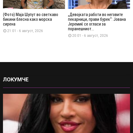
(Фото) Маја Шупут во светкаво
„Девојката работи во неговите
бикини блесна како морска
пекарници, прави бурек“: Јована
сирена
Јеремиќ се огласи за
поранешниот...
21:01 - 6 август, 2026
20:01 - 6 август, 2026
ЛОКУМЧЕ