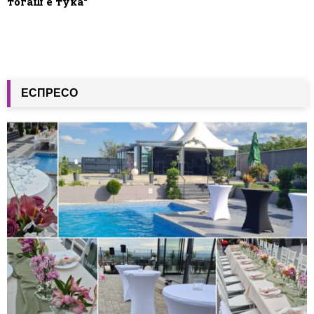
тогаш е тука“
ЕСПРЕСО