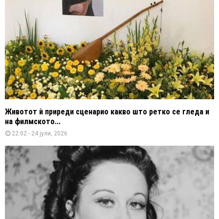
Животот ѝ приреди сценарио какво што ретко се гледа и
на филмското...
22:02 - 24 јули, 2026