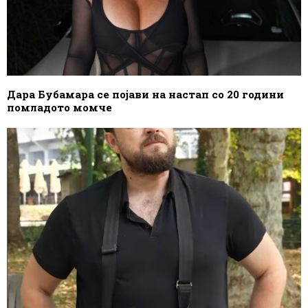
Дара Бубамара се појави на настап со 20 години
помладото момче