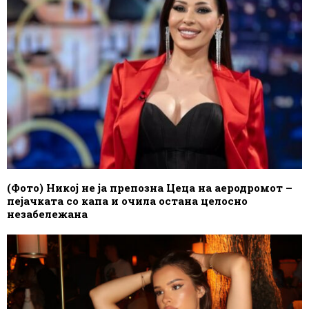
(Фото) Никој не ја препозна Цеца на аеродромот –
пејачката со капа и очила остана целосно
незабележана