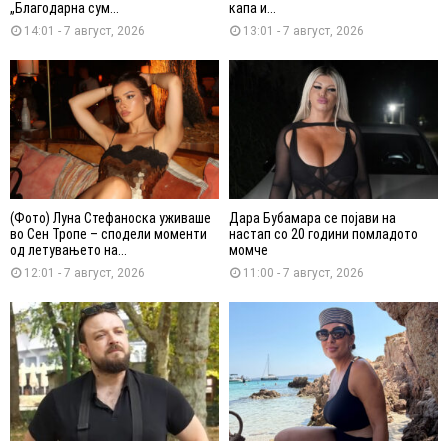
„Благодарна сум...
капа и...
14:01 - 7 август, 2026
13:01 - 7 август, 2026
(Фото) Луна Стефаноска уживаше
Дара Бубамара се појави на
во Сен Тропе – сподели моменти
настап со 20 години помладото
од летувањето на...
момче
12:01 - 7 август, 2026
11:00 - 7 август, 2026