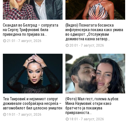
Скандал во Белград – сопругата
(Видео) Познатата босанска
на Сергеј Трифуновиќ била
инфлуенсерка покажа како ужива
приведена по пријава за...
во одморот: „Отслужувам
доживотна казна затвор...
21:01 - 7 август, 2026
20:01 - 7 август, 2026
Теа Таировиќ и нејзиниот сопруг
(Фото) Мал гест, голема љубов:
доживеале сообраќајна несреќа –
Мина Наумовиќ откри како
автомобилот бил целосно уништен
братчето ја покажува
приврзаноста...
19:01 - 7 август, 2026
18:01 - 7 август, 2026