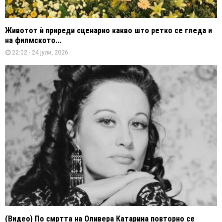
Животот ѝ приреди сценарио какво што ретко се гледа и
на филмското...
22:02 - 24 јули, 2026
(Видео) По смртта на Оливера Катарина повторно се