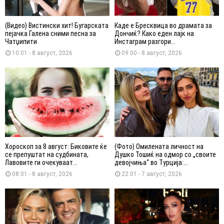
(Видео) Вистински хит! Бугарската
Каде е Бресквица во драмата за
пејачка Галена сними песна за
Дончиќ? Како еден лајк на
Чатџипити
Инстаграм разгори...
10:01 - 8 август, 2026
09:00 - 8 август, 2026
Хороскоп за 8 август: Биковите ќе
(Фото) Омилената личност на
се препуштат на судбината,
Душко Тошиќ на одмор со „своите
Лавовите ги очекуваат...
девојчиња“ во Турција:...
08:01 - 8 август, 2026
22:01 - 7 август, 2026