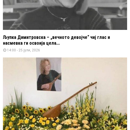
Љупка Димитровска – „вечното девојче“ чиј глас и
насмевка ги освоија цела...
14:00 - 25 јули, 2026