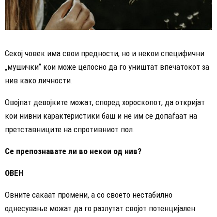
Секој човек има свои предности, но и некои специфични
„мушички“ кои може целосно да го уништат впечатокот за
нив како личности.
Овојпат девојките можат, според хороскопот, да откријат
кои нивни карактеристики баш и не им се допаѓаат на
претставниците на спротивниот пол.
Се препознавате ли во некои од нив?
ОВЕН
Овните сакаат промени, а со своето нестабилно
однесување можат да го разлутат својот потенцијален