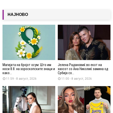
НАЈНОВО
Магијата на бројот осум: Што им
Јелена Радановиќ во екот на
носи 8.8. на хороскопските знаци и
хаосот со Ана Николиќ замина од
како...
Србија со...
11:59 - 8 август, 2026
11:00 - 8 август, 2026