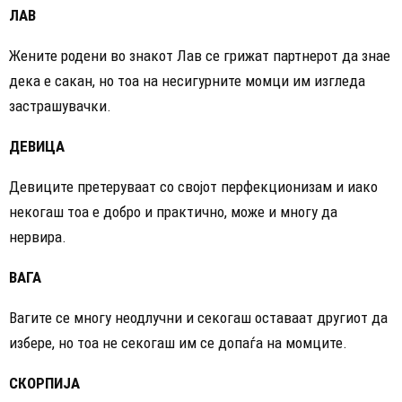
ЛАВ
Жените родени во знакот Лав се грижат партнерот да знае
дека е сакан, но тоа на несигурните момци им изгледа
застрашувачки.
ДЕВИЦА
Девиците претеруваат со својот перфекционизам и иако
некогаш тоа е добро и практично, може и многу да
нервира.
ВАГА
Вагите се многу неодлучни и секогаш оставаат другиот да
избере, но тоа не секогаш им се допаѓа на момците.
СКОРПИЈА