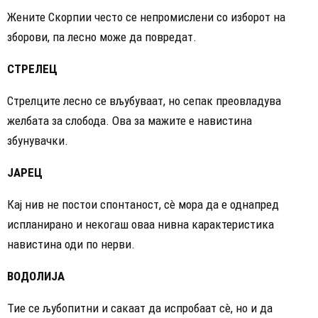
Жените Скорпии често се непромислени со изборот на
зборови, па лесно може да повредат.
СТРЕЛЕЦ
Стрелците лесно се вљубуваат, но сепак преовладува
желбата за слобода. Ова за мажите е навистина
збунувачки.
ЈАРЕЦ
Кај нив не постои спонтаност, сè мора да е однапред
испланирано и некогаш оваа нивна карактеристика
навистина оди по нерви.
ВОДОЛИЈА
Тие се љубопитни и сакаат да испробаат сè, но и да