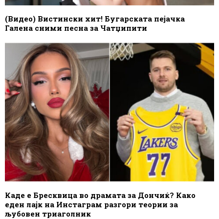
(Видео) Вистински хит! Бугарската пејачка
Галена сними песна за Чатџипити
Каде е Бресквица во драмата за Дончиќ? Како
еден лајк на Инстаграм разгори теории за
љубовен триаголник