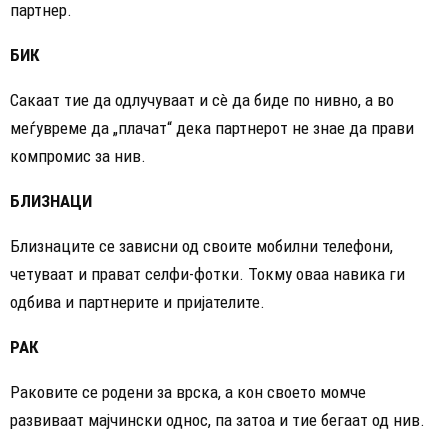
партнер.
БИК
Сакаат тие да одлучуваат и сè да биде по нивно, а во
меѓувреме да „плачат“ дека партнерот не знае да прави
компромис за нив.
БЛИЗНАЦИ
Близнаците се зависни од своите мобилни телефони,
четуваат и прават селфи-фотки. Токму оваа навика ги
одбива и партнерите и пријателите.
РАК
Раковите се родени за врска, а кон своето момче
развиваат мајчински однос, па затоа и тие бегаат од нив.