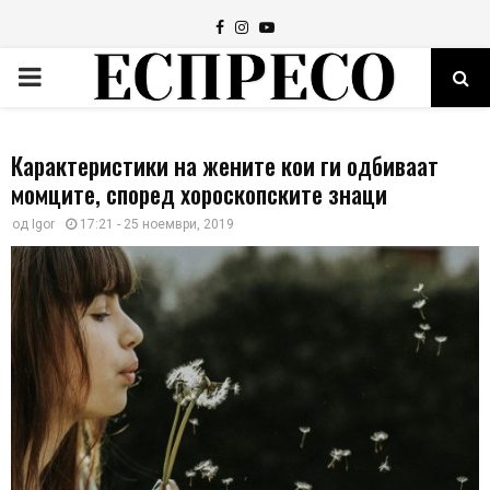
Facebook
Instagram
Youtube
PRIMARY
MENU
Карактеристики на жените кои ги одбиваат
момците, според хороскопските знаци
од
Igor
17:21 - 25 ноември, 2019