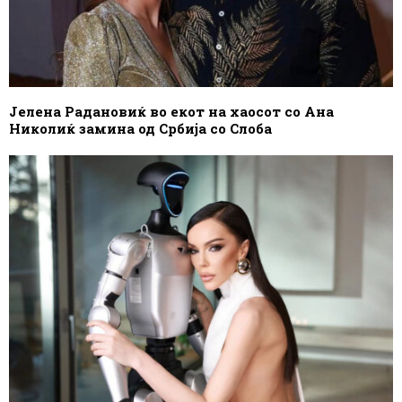
Јелена Радановиќ во екот на хаосот со Ана
Николиќ замина од Србија со Слоба