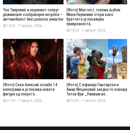
Теа Таировиќ и нејзиниот сопруг
(Фото) Мал гест, голема љубов:
доживеале сообраќајна несреќа –
Мина Наумовиќ откри како
автомобилот бил целосно уништен
братчето ја покажува
приврзаноста...
19:01 - 7 август, 2026
18:01 - 7 август, 2026
(Фото) Сека Алексиќ ослабе 14
(Фото) Стефанија Гаштарска и
килограми и ја покажа новата
Амар Мециновиќ заедно го освоија
фигура од езерото...
Титов Врв: „Уживам во...
17:01 - 7 август, 2026
16:01 - 7 август, 2026