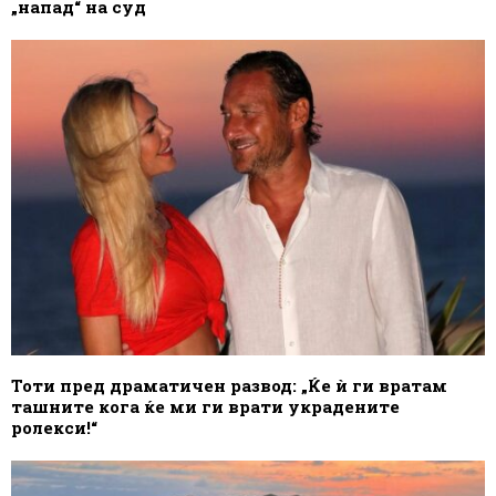
„напад“ на суд
Тоти пред драматичен развод: „Ќе ѝ ги вратам
ташните кога ќе ми ги врати украдените
ролекси!“