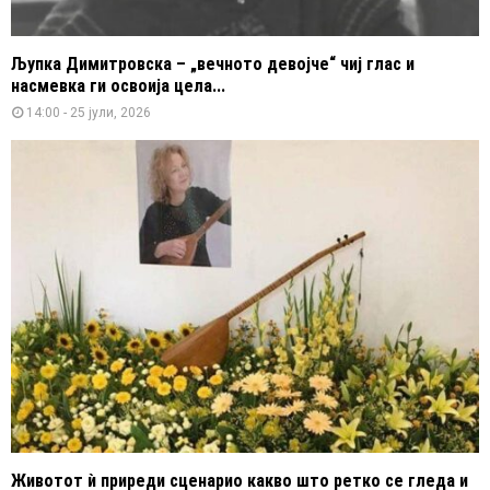
Љупка Димитровска – „вечното девојче“ чиј глас и
насмевка ги освоија цела...
14:00 - 25 јули, 2026
Животот ѝ приреди сценарио какво што ретко се гледа и