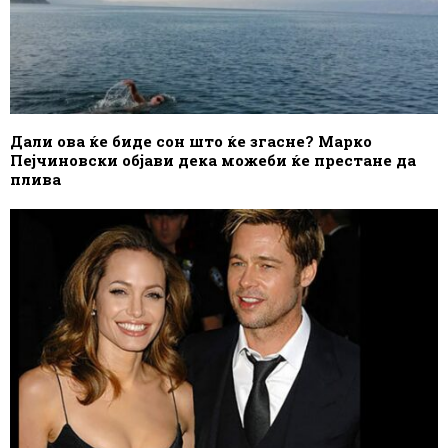
Дали ова ќе биде сон што ќе згасне? Марко
Пејчиновски објави дека можеби ќе престане да
плива