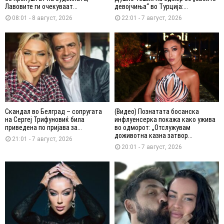
Лавовите ги очекуваат...
девојчиња“ во Турција:...
08:01 - 8 август, 2026
22:01 - 7 август, 2026
Скандал во Белград – сопругата
(Видео) Познатата босанска
на Сергеј Трифуновиќ била
инфлуенсерка покажа како ужива
приведена по пријава за...
во одморот: „Отслужувам
доживотна казна затвор...
21:01 - 7 август, 2026
20:01 - 7 август, 2026