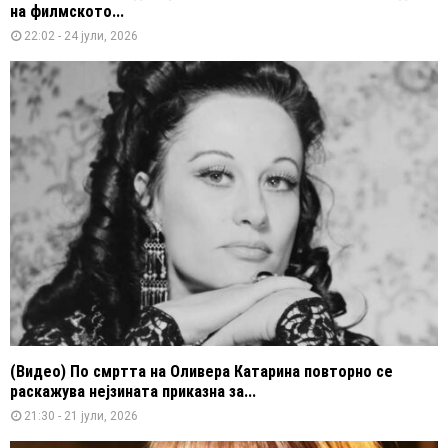
на филмското...
22:02 - 24 јули, 2026
(Видео) По смртта на Оливера Катарина повторно се
раскажува нејзината приказна за...
21:30 - 21 јули, 2026