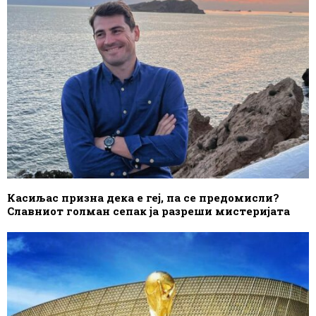
Касиљас призна дека е геј, па се предомисли?
Славниот голман сепак ја разреши мистеријата