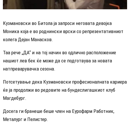
Кузмановски во Битола ја запроси неговата девојка
Моника која е во роднински врски со репрезентативниот
колега Дејан Манасков.
Таа рече „ДА“ и на тој начин во одлично расположение
нашиот лев бек ќе може да се подготвува за новата
натпреварувачка сезона.
Потсетување дека Кузмановски професионалната кариера
ќе ја продолжи во редовите на бундеслигашкиот клуб
Магдебург.
Досега ги бранеше беше член на Еурофарм Работник,
Металург и Пелистер.