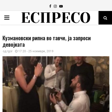
Facebook
Instagram
Youtube
PRIMARY
MENU
Кузмановски рипна во тавче, ја запроси
девојката
од
Igor
17:20 - 25 ноември, 2019