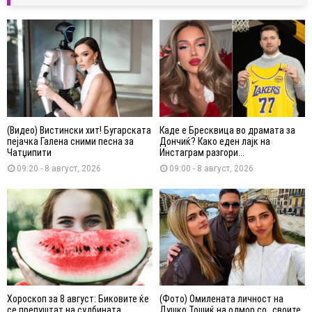
(Видео) Вистински хит! Бугарската
Каде е Бресквица во драмата за
пејачка Галена сними песна за
Дончиќ? Како еден лајк на
Чатџипити
Инстаграм разгори...
09:20 - 8 август, 2026
09:00 - 8 август, 2026
Хороскоп за 8 август: Биковите ќе
(Фото) Омилената личност на
се препуштат на судбината,
Душко Тошиќ на одмор со „своите