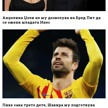
Анџелина Џоли не му дозволува на Бред Пит да
се ожени младата Инес
Пике сака трето дете, Шакира му подготвува