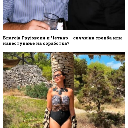
Благоја Грујовски и Четкар – случајна средба или
навестување на соработка?