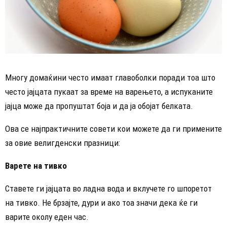
Многу домаќини често имаат главоболки поради тоа што
често јајцата пукаат за време на варењето, а испуканите
јајца може да пропуштат боја и да ја обојат белката.
Ова се најпрактичните совети кои можете да ги примените
за овие велигденски празници:
Варете на тивко
Ставете ги јајцата во ладна вода и вклучете го шпоретот
на тивко. Не брзајте, дури и ако тоа значи дека ќе ги
варите околу еден час.