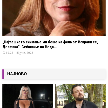
„Најтешкото снимање ми беше на филмот Исправи се,
Делфина“: Сеќавање на Неда...
19:28 - 15 јули, 2026
НАЈНОВО