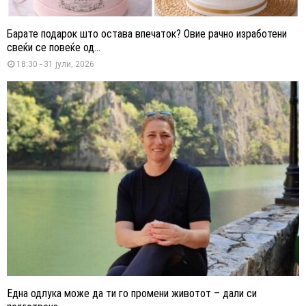
Барате подарок што остава впечаток? Овие рачно изработени
свеќи се повеќе од...
18:30 - 31 јули, 2026
Една одлука може да ти го промени животот – дали си