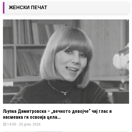
ЖЕНСКИ ПЕЧАТ
Љупка Димитровска – „вечното девојче“ чиј глас и
насмевка ги освоија цела...
14:00 - 25 јули, 2026