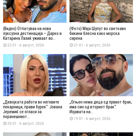
(Видео) Отпатуваа на нова
(Фото) Маја Шупут во светкаво
луксузна дестинација – Дарко и
бикини блесна како морска
Катарина Лазиќ уживаат во...
сирена
22:01 - 6 август, 2026
21:01 - 6 август, 2026
„Девојката работи во неговите
„Огњен нема деца од првиот брак,
пекарници, прави бурек“: Јована
има син од вториот брак“:
Јеремиќ се огласи за
Изјавата на...
поранешниот...
19:01 - 6 август, 2026
20:01 - 6 август, 2026