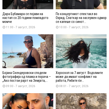
Дара Бубамара се појави на
По концертниот спектакл во
настап со 20 години помладото
Охрид, Слаткар на заслужен одмор
момче
се капеше со синот...
11:00 - 7 август, 2026
10:00 - 7 август, 2026
Бојана Скендеровски сподели
Хороскоп за 7 август: Водолиите
фотографија од плажа и порача –
може да имаат конфликт на
„Ако постои рајот на Земјата,...
работа, Рибите ќе...
09:00 - 7 август, 2026
08:01 - 7 август, 2026