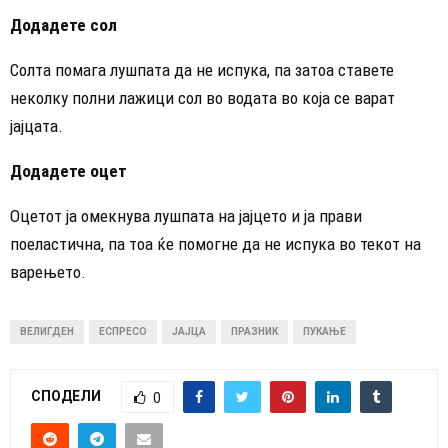
Додадете сол
Солта помага лушпата да не испука, па затоа ставете
неколку полни лажици сол во водата во која се варат
јајцата.
Додадете оцет
Оцетот ја омекнува лушпата на јајцето и ја прави
поеластична, па тоа ќе помогне да не испука во текот на
варењето.
ВЕЛИГДЕН
ЕСПРЕСО
ЈАЈЦА
ПРАЗНИК
ПУКАЊЕ
СПОДЕЛИ
0