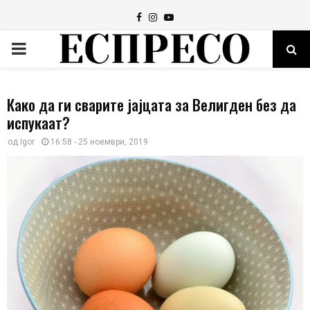
Facebook
Instagram
Youtube
PRIMARY
MENU
Како да ги сварите јајцата за Велигден без да
испукаат?
од
Igor
16:58 - 25 ноември, 2019