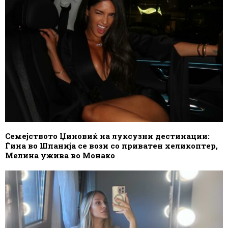
Семејството Џиновиќ на луксузни дестинации:
Ѓина во Шпанија се вози со приватен хеликоптер,
Мелина ужива во Монако