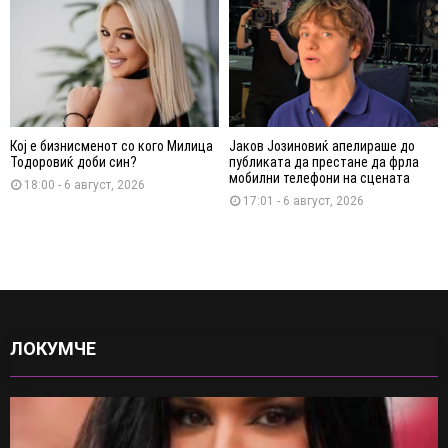
Кој е бизнисменот со кого Милица
Јаков Јозиновиќ апелираше до
Тодоровиќ доби син?
публиката да престане да фрла
мобилни телефони на сцената
18:00 - 6 август, 2026
17:01 - 6 август, 2026
ЛОКУМЧЕ