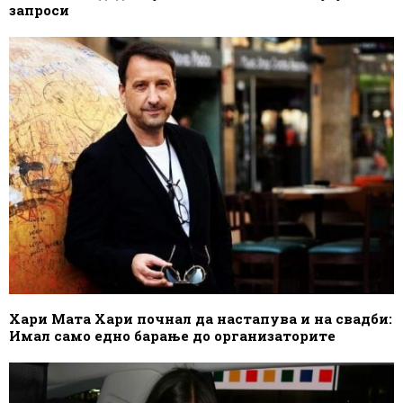
запроси
Хари Мата Хари почнал да настапува и на свадби:
Имал само едно барање до организаторите