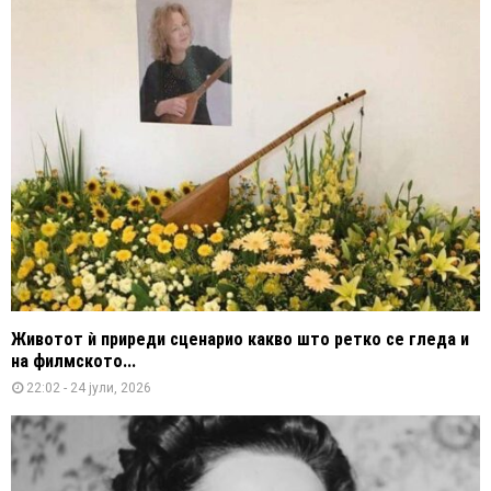
Животот ѝ приреди сценарио какво што ретко се гледа и
на филмското...
22:02 - 24 јули, 2026