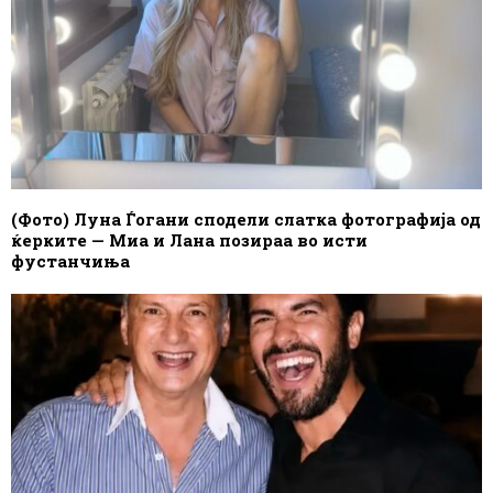
(Фото) Луна Ѓогани сподели слатка фотографија од
ќерките — Миа и Лана позираа во исти
фустанчиња