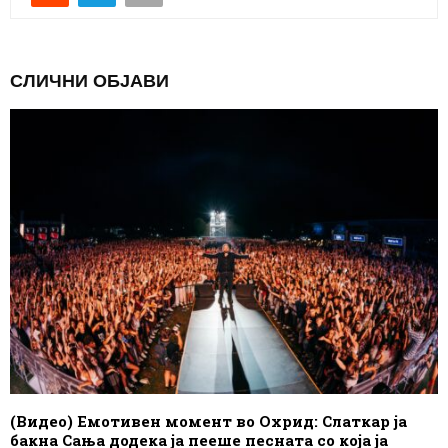
СЛИЧНИ ОБЈАВИ
(Видео) Емотивен момент во Охрид: Слаткар ја
бакна Сања додека ја пееше песната со која ја