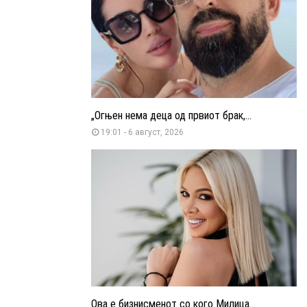
„Огњен нема деца од првиот брак,...
19:01 - 6 август, 2026
Ова е бизнисменот со кого Милица...