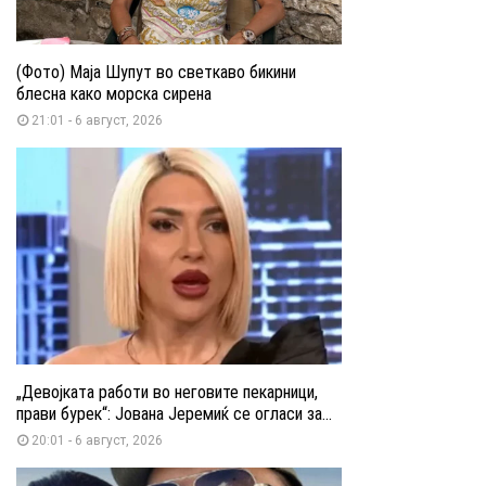
(Фото) Маја Шупут во светкаво бикини
блесна како морска сирена
21:01 - 6 август, 2026
„Девојката работи во неговите пекарници,
прави бурек“: Јована Јеремиќ се огласи за...
20:01 - 6 август, 2026