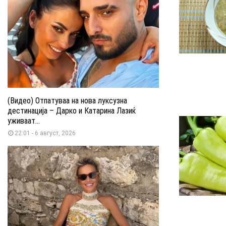
(Видео) Отпатуваа на нова луксузна
дестинација – Дарко и Катарина Лазиќ
уживаат...
22:01 - 6 август, 2026