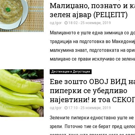
Малиџано, познато и к
зелен ајвар (РЕЦЕПТ)
од
Igor
18:02 - 25 ноември, 2019
Малиџаното е уште една зимница со д
традиција на подготовка во Македониј
малкумина знаат, подготовката на ори
малиџано се прави исклучиво се зелени
Дестинации и Дегустации
Еве зошто ОВОЈ ВИД н
пиперки се убедливо
најевтини! и тоа СЕКО
од
Igor
17:10 - 25 ноември, 2019
Зелените пиперки едноставно уште не
зрели. Поточно тие се берат пред цело
созреат, така што времето кога се одл