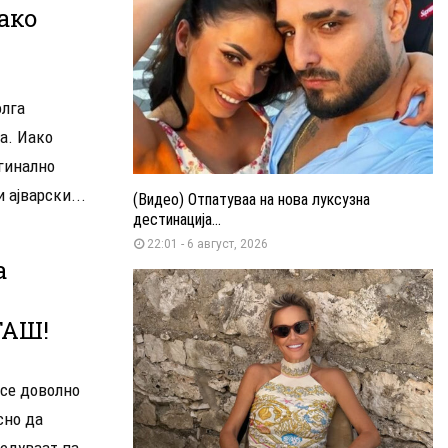
ако
олга
а. Иако
гинално
 ајварски...
(Видео) Отпатуваа на нова луксузна
дестинација...
22:01 - 6 август, 2026
а
ГАШ!
 се доволно
сно да
гедуваат па