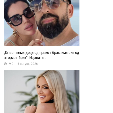
„Огњен нема деца од првиот брак, има син од
вториот брак“: Изјавата...
19:01 - 6 август, 2026