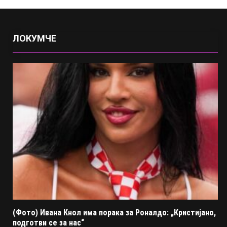
ЛОКУМЧЕ
(Фото) Ивана Кнол има порака за Роналдо: „Кристијано,
подготви се за нас“