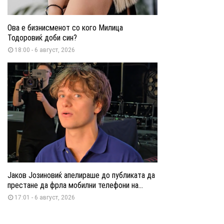
Ова е бизнисменот со кого Милица
Тодоровиќ доби син?
18:00 - 6 август, 2026
Јаков Јозиновиќ апелираше до публиката да
престане да фрла мобилни телефони на...
17:01 - 6 август, 2026