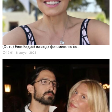
(Фото) Нина Бадриќ изгледа феноменално во...
19:01 - 8 август, 2026