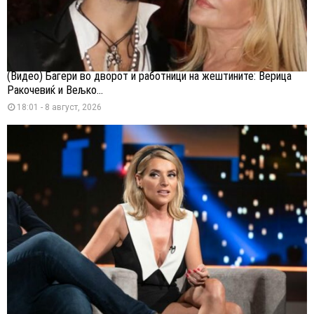
(Видео) Багери во дворот и работници на жештините: Верица
Ракочевиќ и Вељко...
18:01 - 8 август, 2026