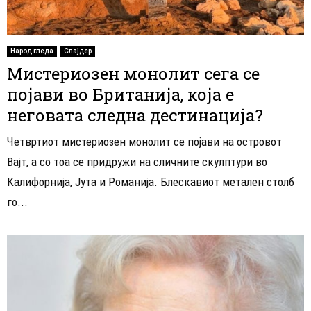
Народ гледа
Слајдер
Мистериозен монолит сега се
појави во Британија, која е
неговата следна дестинација?
Четвртиот мистериозен монолит се појави на островот
Вајт, а со тоа се придружи на сличните скулптури во
Калифорнија, Јута и Романија. Блескавиот метален столб
го...