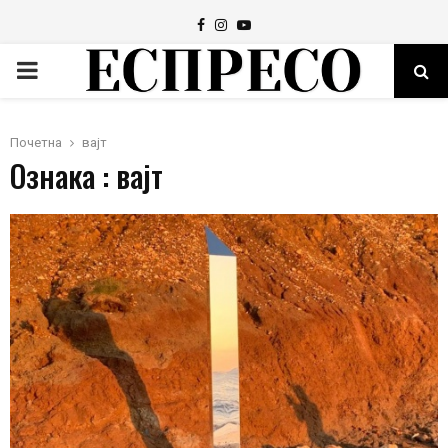
Facebook
Instagram
Youtube
PRIMARY
MENU
Почетна
вајт
Ознака : вајт