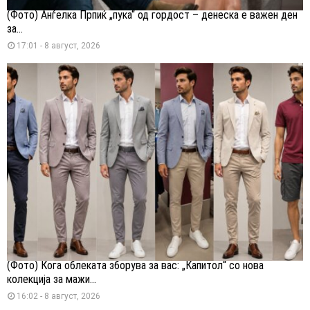
(Фото) Анѓелка Прпиќ „пука“ од гордост – денеска е важен ден
за...
17:01 - 8 август, 2026
(Фото) Кога облеката зборува за вас: „Капитол“ со нова
колекција за мажи...
16:02 - 8 август, 2026