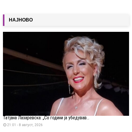
НАЈНОВО
Татјана Лазаревска: „Со години ја убедував...
21:01 - 8 август, 2026