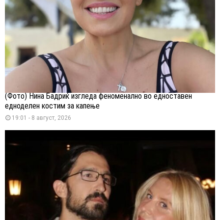
(Фото) Нина Бадриќ изгледа феноменално во едноставен
едноделен костим за капење
19:01 - 8 август, 2026