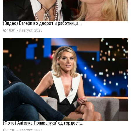
(Видео) Багери во дворот и работници...
18:01 - 8 август, 2026
(Фото) Анѓелка Прпиќ „пука“ од гордост...
17:01 - 8 август, 2026