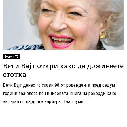
Филм и ТВ
Бети Вајт откри како да доживеете
стотка
Бети Вајт денес го слави 98-от роденден, а пред седум
години таа влезе во Гинисовата книга на рекорди како
актерка со најдолга кариера. Таа глуми...