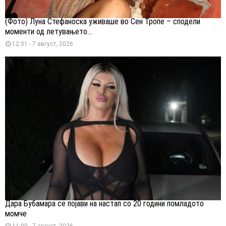
(Фото) Луна Стефаноска уживаше во Сен Тропе – сподели
моменти од летувањето...
12:01 - 7 август, 2026
Дара Бубамара се појави на настап со 20 години помладото
момче
11:00 - 7 август, 2026