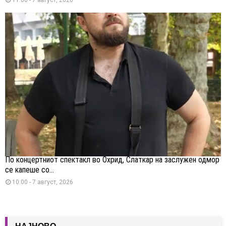
По концертниот спектакл во Охрид, Слаткар на заслужен одмор
се капеше со...
10:00 - 7 август, 2026