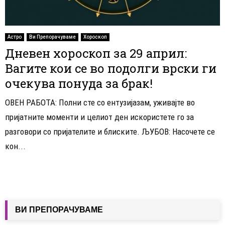
Астро
Ви Препорачуваме
Хороскоп
Дневен хороскоп за 29 април:
Вагите кои се во подолги врски ги
очекува понуда за брак!
ОВЕН РАБОТА: Полни сте со ентузијазам, уживајте во
пријатните моменти и целиот ден искористете го за
разговори со пријателите и блиските. ЉУБОВ: Насочете се
кон...
ВИ ПРЕПОРАЧУВАМЕ