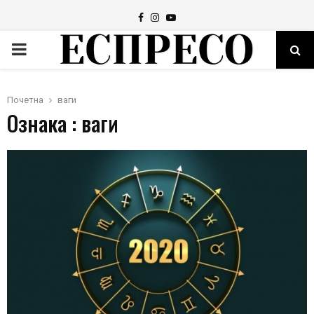
Facebook
Instagram
Youtube
PRIMARY
MENU
Почетна
ваги
Ознака : ваги