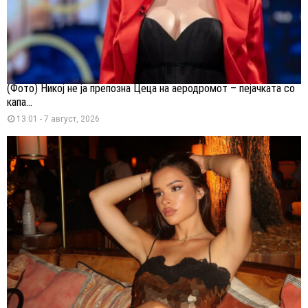
(Фото) Никој не ја препозна Цеца на аеродромот – пејачката со
капа...
13:01 - 7 август, 2026