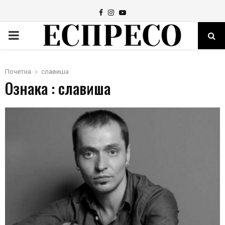
Facebook
Instagram
Youtube
PRIMARY
MENU
Почетна
славиша
Ознака : славиша