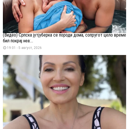
(Видео) Српска јутјуберка се породи дома, сопругот цело време
бил покрај неа:...
19:01 - 5 август, 2026