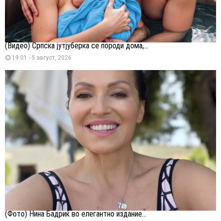
(Видео) Српска јутјуберка се породи дома,...
19:01 - 5 август, 2026
(Фото) Нина Бадриќ во елегантно издание...