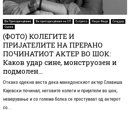
Ви Препорачуваме
Ви препорачуваме на СП
Еспресо
Наши Фаци
Слајдер
Сцена
(ФОТО) КОЛЕГИТЕ И
ПРИЈАТЕЛИТЕ НА ПРЕРАНО
ПОЧИНАТИОТ АКТЕР ВО ШОК:
Каков удар сине, монструозен и
подмолен…
Откако одекна веста дека македонскиот актер Славиша
Кајевски починал, неговите колеги и пријатели во шок,
неверување и со голема болка се простуваат од актерот
со...