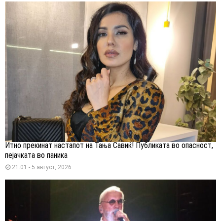
Итно прекинат настапот на Тања Савиќ! Публиката во опасност,
пејачката во паника
21:01 - 5 август, 2026