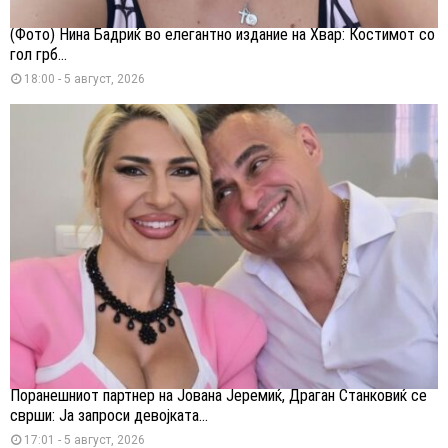
(Фото) Нина Бадриќ во елегантно издание на Хвар: Костимот со
гол грб...
18:00 - 5 август, 2026
Поранешниот партнер на Јована Јеремиќ, Драган Станковиќ се
сврши: Ја запроси девојката...
17:01 - 5 август, 2026