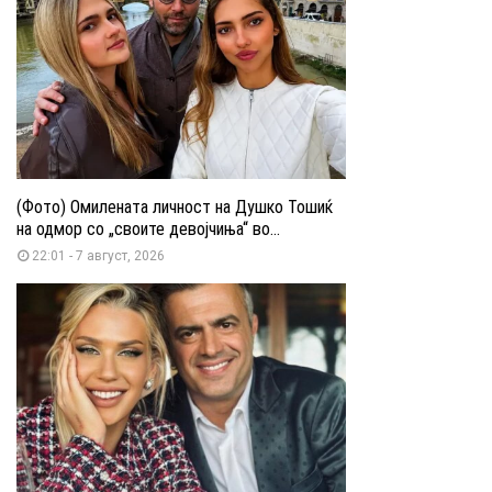
(Фото) Омилената личност на Душко Тошиќ
на одмор со „своите девојчиња“ во...
22:01 - 7 август, 2026