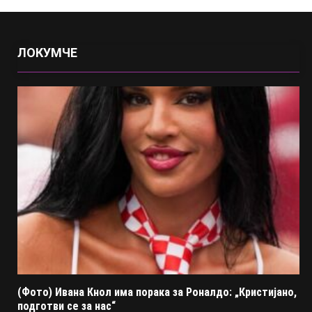
ЛОКУМЧЕ
(Фото) Ивана Кнол има порака за Роналдо: „Кристијано,
подготви се за нас“