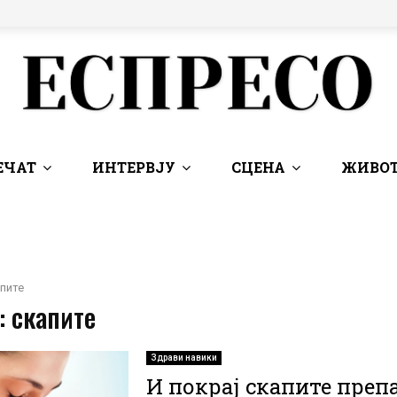
ЕЧАТ
ИНТЕРВЈУ
СЦЕНА
ЖИВОТ
пите
: скапите
Здрави навики
И покрај скапите преп