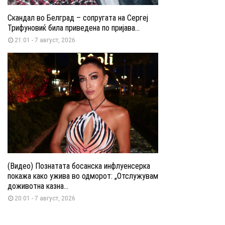
Скандал во Белград – сопругата на Сергеј
Трифуновиќ била приведена по пријава...
21:01 - 7 август, 2026
(Видео) Познатата босанска инфлуенсерка
покажа како ужива во одморот: „Отслужувам
доживотна казна...
20:01 - 7 август, 2026