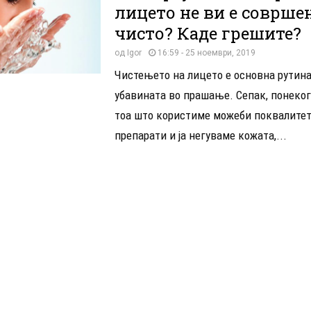
лицето не ви е соврше
чисто? Каде грешите?
од
Igor
16:59 - 25 ноември, 2019
Чистењето на лицето е основна рутина
убавината во прашање. Сепак, понеког
тоа што користиме можеби поквалите
препарати и ја негуваме кожата,...