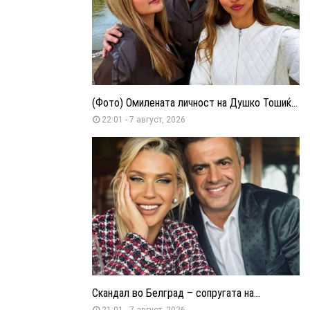
(Фото) Омилената личност на Душко Тошиќ...
22:01 - 7 август, 2026
Скандал во Белград – сопругата на...
21:01 - 7 август, 2026