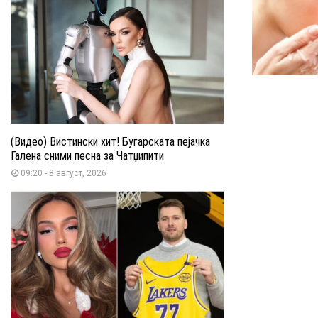
(Видео) Вистински хит! Бугарската пејачка
Галена сними песна за Чатџипити
09:20 - 8 август, 2026