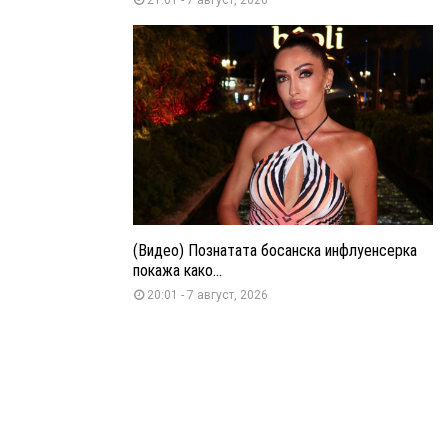
(Видео) Познатата босанска инфлуенсерка
покажа како...
20:01 - 7 август, 2026