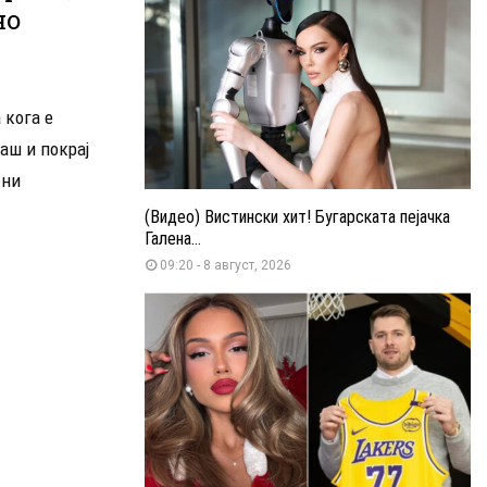
но
 кога е
аш и покрај
тни
(Видео) Вистински хит! Бугарската пејачка
Галена...
09:20 - 8 август, 2026