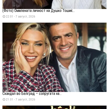
(Фото) Омилената личност на Душко Тошиќ...
22:01 - 7 август, 2026
Скандал во Белград – сопругата на...
21:01 - 7 август, 2026