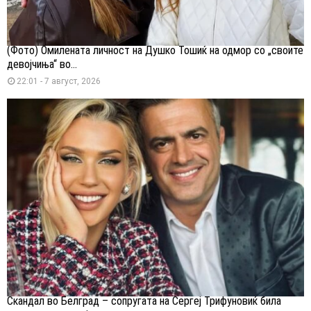
(Фото) Омилената личност на Душко Тошиќ на одмор со „своите
девојчиња“ во...
22:01 - 7 август, 2026
Скандал во Белград – сопругата на Сергеј Трифуновиќ била