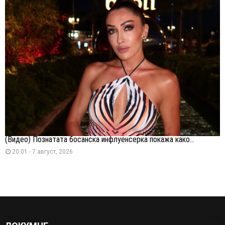
(Видео) Познатата босанска инфлуенсерка покажа како...
20:01 - 7 август, 2026