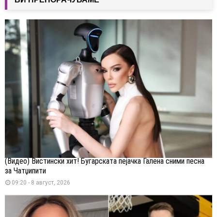
(Видео) Вистински хит! Бугарската пејачка Галена сними песна
за Чатџипити
09:20 - 8 август, 2026