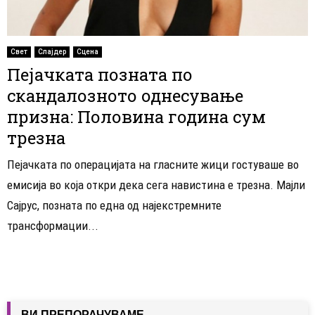
Свет
Слајдер
Сцена
Пејачката позната по
скандалозното однесување
призна: Половина година сум
трезна
Пејачката по операцијата на гласните жици гостуваше во
емисија во која откри дека сега навистина е трезна. Мајли
Сајрус, позната по една од најекстремните
трансформации...
ВИ ПРЕПОРАЧУВАМЕ