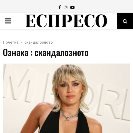
Facebook
Instagram
Youtube
PRIMARY
MENU
Почетна
скандалозното
Ознака : скандалозното