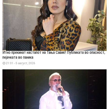
Итно прекинат настапот на Тања Савиќ! Публиката во опасност,
пејачката во паника
21:01 - 5 август, 2026