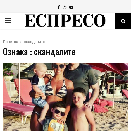
Facebook
Instagram
Youtube
PRIMARY
MENU
Почетна
скандалите
Ознака : скандалите