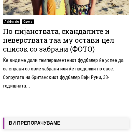
Лајфстајл
Сцена
По пијанствата, скандалите и
неверствата таа му остави цел
список со забрани (ФОТО)
Ќе видиме дали темпераментниот фудбалер ќе успее да
се справи со овие забрани или ќе продолжи по свое.
Сопругата на британскиот фудбалер Вејн Руни, 33-
годишната...
ВИ ПРЕПОРАЧУВАМЕ