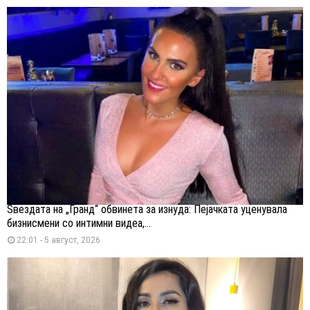
Ѕвездата на „Гранд“ обвинета за изнуда: Пејачката уценувала
бизнисмени со интимни видеа,...
22:01 - 5 август, 2026