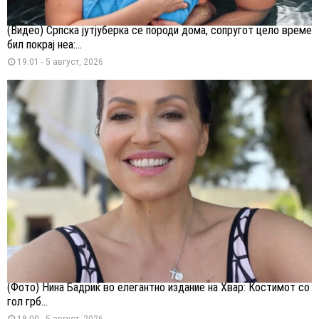
(Видео) Српска јутјуберка се породи дома, сопругот цело време
бил покрај неа:...
19:01 - 5 август, 2026
(Фото) Нина Бадриќ во елегантно издание на Хвар: Костимот со
гол грб...
18:00 - 5 август, 2026