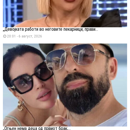
„Девојката работи во неговите пекарници, прави...
20:01 - 6 август, 2026
„Огњен нема деца од првиот брак,...