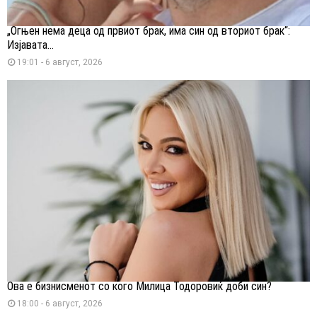
„Огњен нема деца од првиот брак, има син од вториот брак“:
Изјавата...
19:01 - 6 август, 2026
Ова е бизнисменот со кого Милица Тодоровиќ доби син?
18:00 - 6 август, 2026