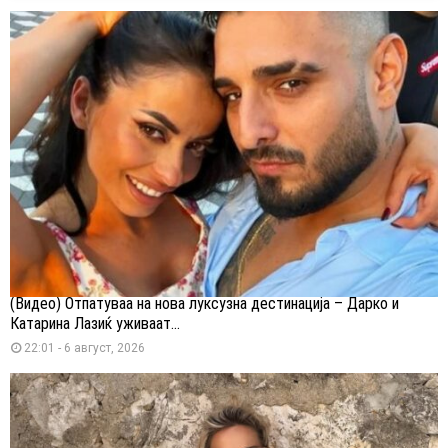
(Видео) Отпатуваа на нова луксузна дестинација – Дарко и
Катарина Лазиќ уживаат...
22:01 - 6 август, 2026