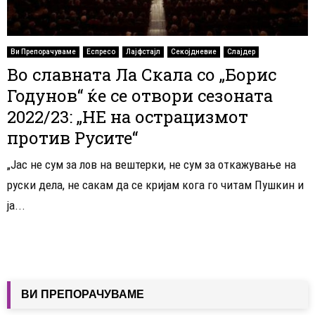
Ви Препорачуваме
Еспресо
Лајфстајл
Секојдневие
Слајдер
Во славната Ла Скала со „Борис
Годунов“ ќе се отвори сезоната
2022/23: „НЕ на острацизмот
против Русите“
„Јас не сум за лов на вештерки, не сум за откажување на
руски дела, не сакам да се кријам кога го читам Пушкин и
ја...
ВИ ПРЕПОРАЧУВАМЕ