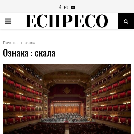
Facebook
Instagram
Youtube
PRIMARY
MENU
Почетна
скала
Ознака : скала