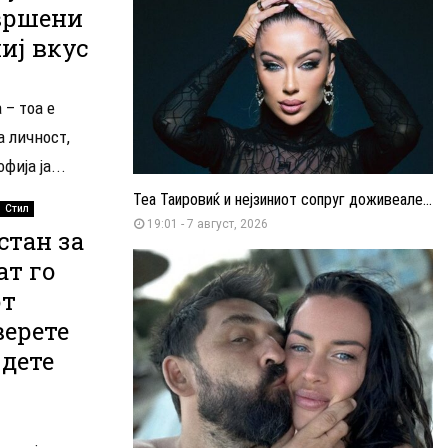
овршени
иј вкус
 – тоа е
а личност,
ија ја...
Теа Таировиќ и нејзиниот сопруг доживеале...
Стил
19:01 - 7 август, 2026
стан за
ат го
от
верете
јдете