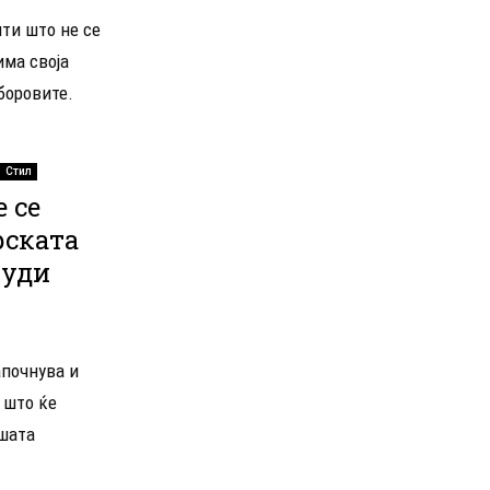
ти што не се
има своја
боровите.
Стил
 се
рската
нуди
апочнува и
 што ќе
ашата