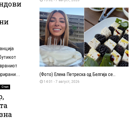
ендови
ени
анција
бутикот
 врвниот
рирани...
(Фото) Елена Петреска од Белгија се...
14:01 - 7 август, 2026
Стил
р,
та
зна