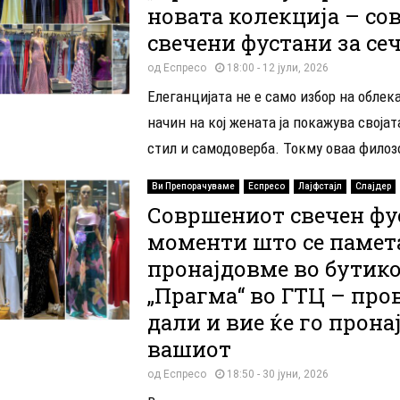
новата колекција – с
свечени фустани за сеч
од
Еспресо
18:00 - 12 јули, 2026
Елеганцијата не е само избор на облека
начин на кој жената ја покажува својат
стил и самодоверба. Токму оваа филозоф
Ви Препорачуваме
Еспресо
Лајфстајл
Слајдер
Совршениот свечен фу
моменти што се памет
пронајдовме во бутик
„Прагма“ во ГТЦ – про
дали и вие ќе го прона
вашиот
од
Еспресо
18:50 - 30 јуни, 2026