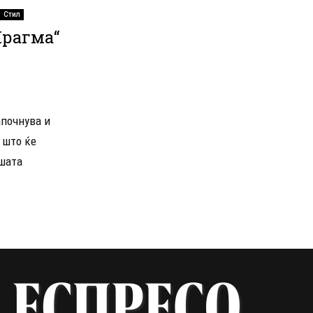
Стил
Прагма“
апочнува и
 што ќе
ашата