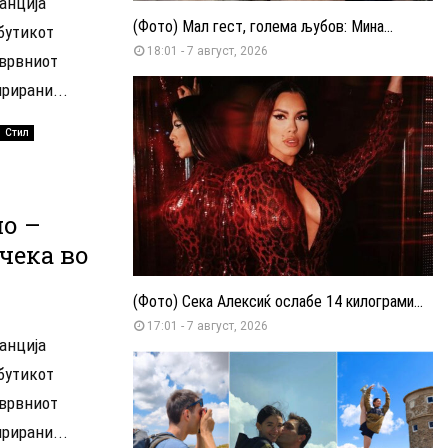
анција
(Фото) Мал гест, голема љубов: Мина...
бутикот
18:01 - 7 август, 2026
 врвниот
рирани...
Стил
о –
чека во
(Фото) Сека Алексиќ ослабе 14 килограми...
17:01 - 7 август, 2026
анција
бутикот
 врвниот
рирани...