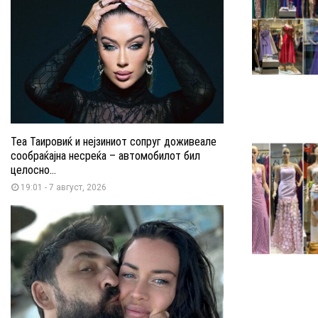
Теа Таировиќ и нејзиниот сопруг доживеале
сообраќајна несреќа – автомобилот бил
целосно...
19:01 - 7 август, 2026