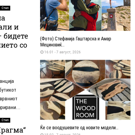
Стил
на
али и
 бидете
(Фото) Стефанија Гаштарска и Амар
ието со
Мециновиќ...
16:01 - 7 август, 2026
анција
бутикот
 врвниот
рирани...
Стил
Ќе се воодушевите од новите модели...
Прагма“
15:02 - 7 август, 2026