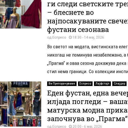
ги следи светските тр
– блеснете во
најпосакуваните свеч
фустани сезонава
од
Еспресо
18:30 - 14 мај, 2026
Во светот на модата, вистинската елег
никогаш не поминува незабележано, а 
„Прагма“ и оваа сезона докажува дека
стил нема граници. Со колекции инспи
Ви Препорачуваме
Еспресо
Лајфстајл
Слајдер
Еден фустан, една вече
илјада погледи – ваша
матурска модна прика
започнува во „Прагма“
од
Еспресо
20:00 - 6 мај, 2026