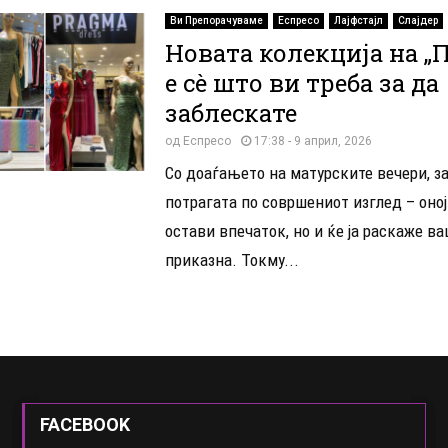
Ви Препорачуваме
Еспресо
Лајфстајл
Слајдер
Новата колекција на „
е сè што ви треба за да
заблескате
од
Еспресо
17:38 - 9 април, 2026
Со доаѓањето на матурските вечери, з
потрагата по совршениот изглед – оној
остави впечаток, но и ќе ја раскаже в
приказна. Токму...
FACEBOOK