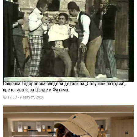
Сашенка Тодоровска сподели детали за „Солунски патрдии“,
претставата за Цанде и Фатима...
12:53 - 9 август, 2026