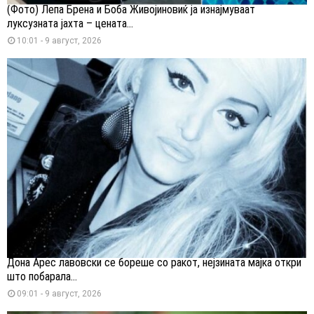
(Фото) Лепа Брена и Боба Живојиновиќ ја изнајмуваат
луксузната јахта – цената...
10:01 - 9 август, 2026
Дона Арес лавовски се бореше со ракот, нејзината мајка откри
што побарала...
09:01 - 9 август, 2026