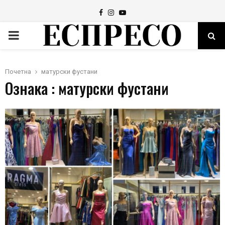
Facebook
Instagram
Youtube
PRIMARY
MENU
Почетна
матурски фустани
Ознака : матурски фустани