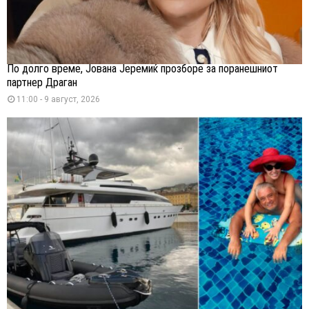
По долго време, Јована Јеремиќ прозборе за поранешниот
партнер Драган
11:00 - 9 август, 2026