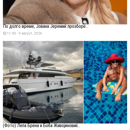
По долго време, Јована Јеремиќ прозборе...
11:00 - 9 август, 2026
(Фото) Лепа Брена и Боба Живојиновиќ...