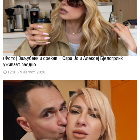
(Фото) Заљубени и среќни – Сара Јо и Алексеј Бјелогрлиќ
уживаат заедно...
12:01 - 9 август, 2026