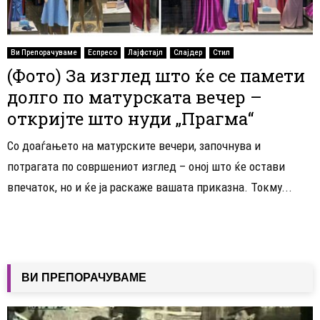
Ви Препорачуваме
Еспресо
Лајфстајл
Слајдер
Стил
(Фото) За изглед што ќе се памети
долго по матурската вечер –
откријте што нуди „Прагма“
Со доаѓањето на матурските вечери, започнува и
потрагата по совршениот изглед – оној што ќе остави
впечаток, но и ќе ја раскаже вашата приказна. Токму...
ВИ ПРЕПОРАЧУВАМЕ