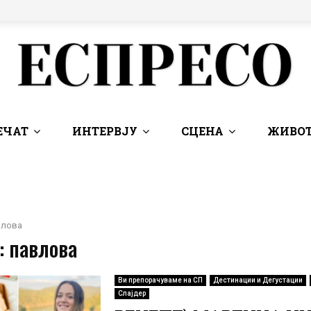
ЕЧАТ
ИНТЕРВЈУ
СЦЕНА
ЖИВОТ
влова
: павлова
Ви препорачуваме на СП
Дестинации и Дегустации
Слајдер