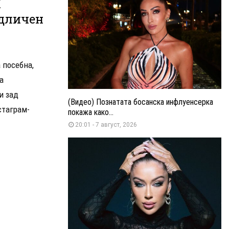
И
дличен
 посебна,
а
и зад
(Видео) Познатата босанска инфлуенсерка
стаграм-
покажа како...
20:01 - 7 август, 2026