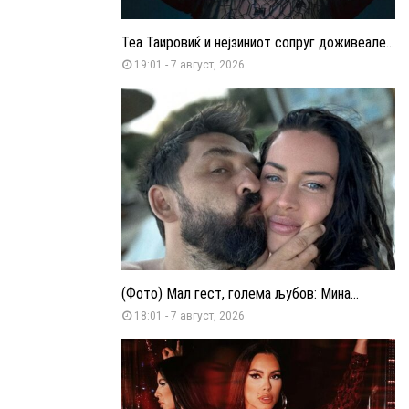
Теа Таировиќ и нејзиниот сопруг доживеале...
19:01 - 7 август, 2026
(Фото) Мал гест, голема љубов: Мина...
18:01 - 7 август, 2026