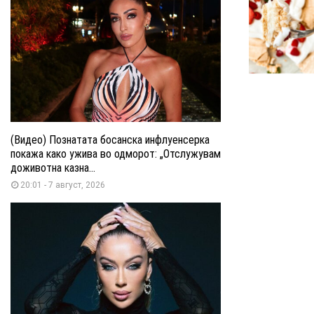
(Видео) Познатата босанска инфлуенсерка
покажа како ужива во одморот: „Отслужувам
доживотна казна...
20:01 - 7 август, 2026