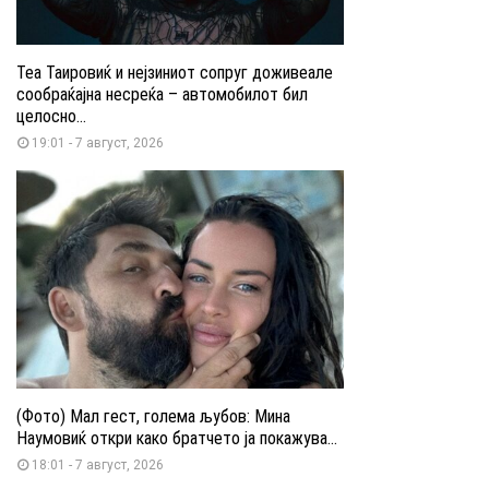
Теа Таировиќ и нејзиниот сопруг доживеале
сообраќајна несреќа – автомобилот бил
целосно...
19:01 - 7 август, 2026
(Фото) Мал гест, голема љубов: Мина
Наумовиќ откри како братчето ја покажува...
18:01 - 7 август, 2026