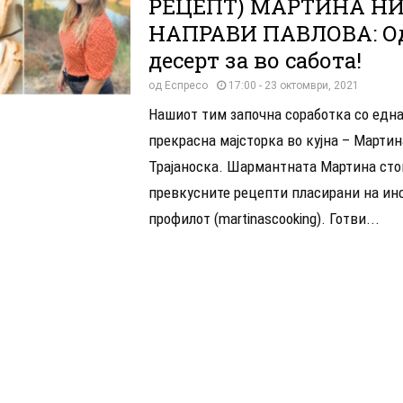
РЕЦЕПТ) МАРТИНА Н
НАПРАВИ ПАВЛОВА: О
десерт за во сабота!
од
Еспресо
17:00 - 23 октомври, 2021
Нашиот тим започна соработка со една
прекрасна мајсторка во кујна – Мартин
Трајаноска. Шармантната Мартина сто
превкусните рецепти пласирани на ин
профилот (martinascooking). Готви...