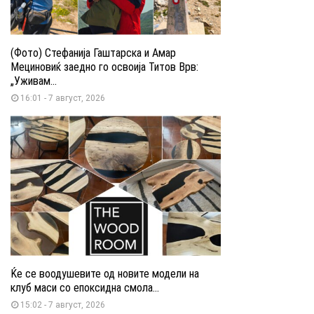
(Фото) Стефанија Гаштарска и Амар
Мециновиќ заедно го освоија Титов Врв:
„Уживам...
16:01 - 7 август, 2026
Ќе се воодушевите од новите модели на
клуб маси со епоксидна смола...
15:02 - 7 август, 2026