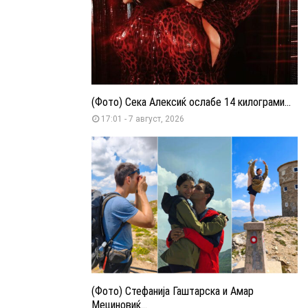
(Фото) Сека Алексиќ ослабе 14 килограми...
17:01 - 7 август, 2026
(Фото) Стефанија Гаштарска и Амар
Мециновиќ...