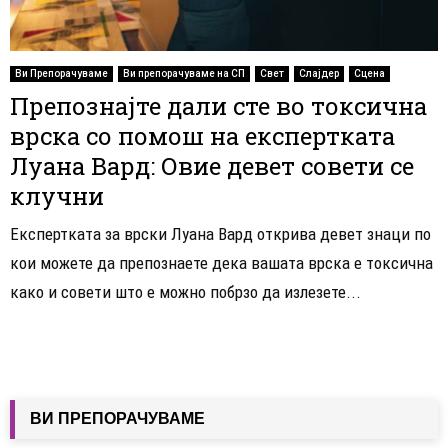
Ви Препорачуваме
Ви препорачуваме на СП
Свет
Слајдер
Сцена
Препознајте дали сте во токсична
врска со помош на експертката
Луана Вард: Овие девет совети се
клучни
Експертката за врски Луана Вард открива девет знаци по
кои можете да препознаете дека вашата врска е токсична
како и совети што е можно побрзо да излезете...
ВИ ПРЕПОРАЧУВАМЕ