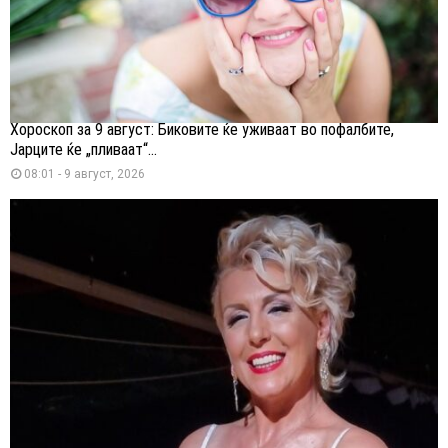
Хороскоп за 9 август: Биковите ќе уживаат во пофалбите,
Јарците ќе „пливаат“...
08:01 - 9 август, 2026