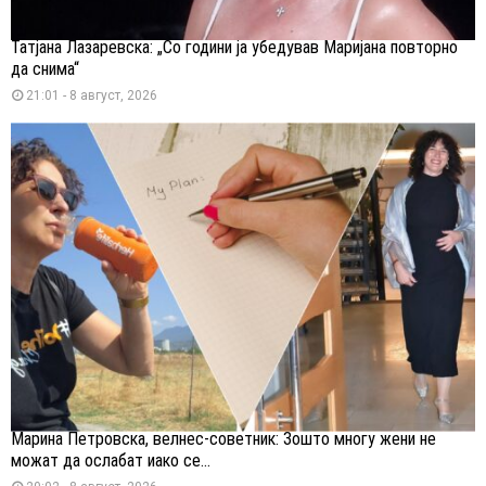
Татјана Лазаревска: „Со години ја убедував Маријана повторно
да снима“
21:01 - 8 август, 2026
Марина Петровска, велнес-советник: Зошто многу жени не
можат да ослабат иако се...