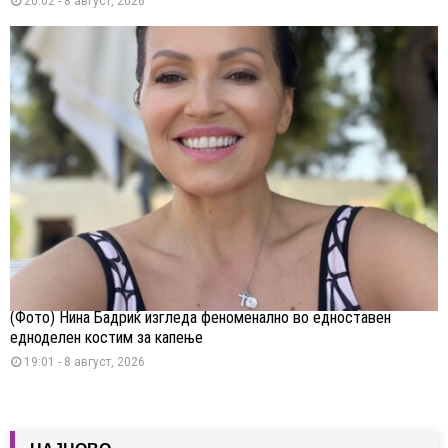
20:02 - 8 август, 2026
(Фото) Нина Бадриќ изгледа феноменално во едноставен
едноделен костим за капење
19:01 - 8 август, 2026