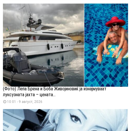
(Фото) Лепа Брена и Боба Живојиновиќ ја изнајмуваат
луксузната јахта – цената...
10:01 - 9 август, 2026