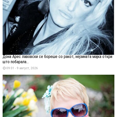
Дона Арес лавовски се бореше со ракот, нејзината мајка откри
што побарала...
09:01 - 9 август, 2026