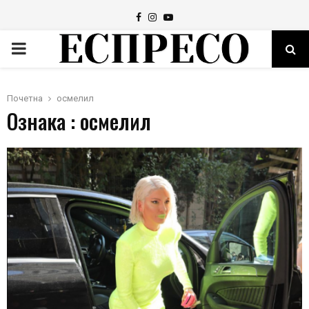
Facebook
Instagram
Youtube
PRIMARY
MENU
Почетна
осмелил
Ознака : осмелил