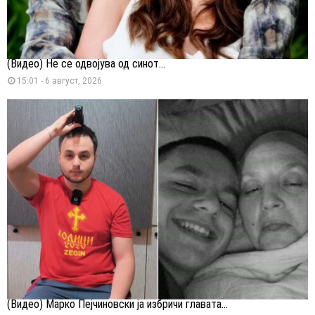
(Видео) Не се одвојува од синот...
15:01 - 6 август, 2026
(Видео) Марко Пејчиновски ја избричи главата...