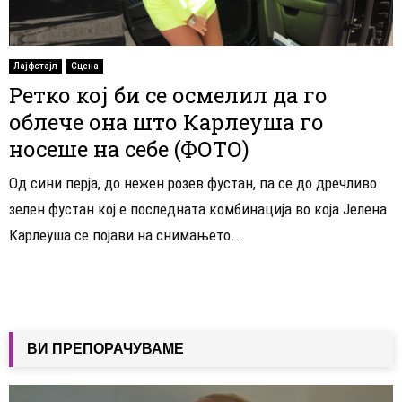
Лајфстајл
Сцена
Ретко кој би се осмелил да го
облече она што Карлеуша го
носеше на себе (ФОТО)
Од сини перја, до нежен розев фустан, па се до дречливо
зелен фустан кој е последната комбинација во која Јелена
Карлеуша се појави на снимањето...
ВИ ПРЕПОРАЧУВАМЕ