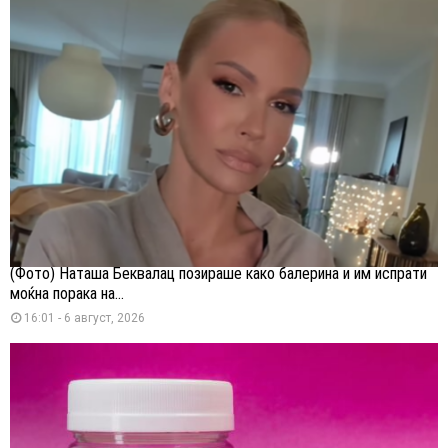
(Фото) Наташа Беквалац позираше како балерина и им испрати
моќна порака на...
16:01 - 6 август, 2026