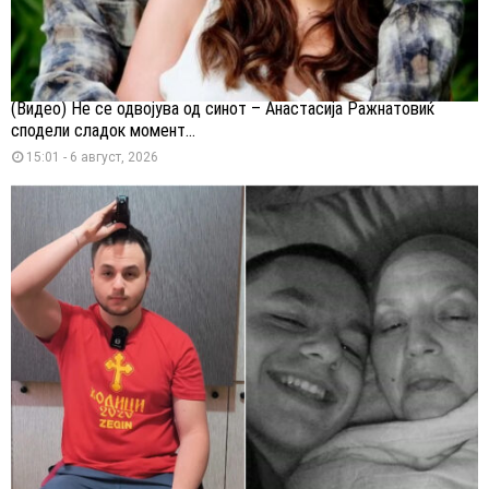
(Видео) Не се одвојува од синот – Анастасија Ражнатовиќ
сподели сладок момент...
15:01 - 6 август, 2026