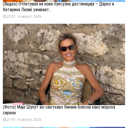
(Видео) Отпатуваа на нова луксузна дестинација – Дарко и
Катарина Лазиќ уживаат...
22:01 - 6 август, 2026
(Фото) Маја Шупут во светкаво бикини блесна како морска
сирена
21:01 - 6 август, 2026