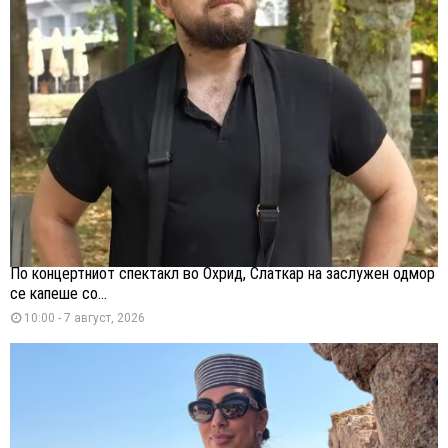
По концертниот спектакл во Охрид, Слаткар на заслужен одмор
се капеше со...
10:00 - 7 август, 2026