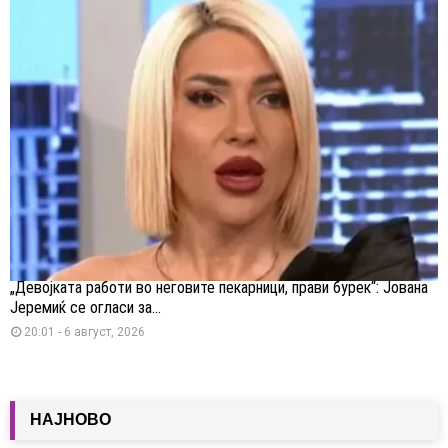
„Девојката работи во неговите пекарници, прави бурек“: Јована
Јеремиќ се огласи за...
20:01 - 6 август, 2026
НАЈНОВО