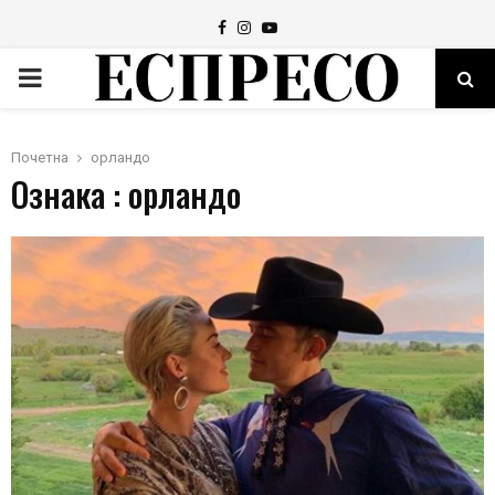
Facebook
Instagram
Youtube
PRIMARY
MENU
Почетна
орландо
Ознака : орландо