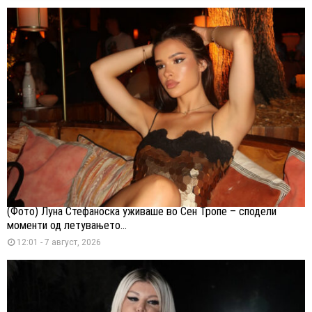
(Фото) Луна Стефаноска уживаше во Сен Тропе – сподели
моменти од летувањето...
12:01 - 7 август, 2026