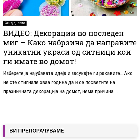
Секојдневие
ВИДЕО: Декорации во последен
миг – Како набрзина да направите
уникатни украси од ситници кои
ги имате во домот!
Изберете ја најубавата идеја и засукајте ги ракавите… Ако
не сте стигнале оваа година да и се посветите на
празничната декорација на домот, нема причина...
ВИ ПРЕПОРАЧУВАМЕ