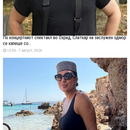
По концертниот спектакл во Охрид, Слаткар на заслужен одмор
се капеше со...
10:00 - 7 август, 2026