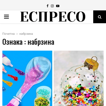
Facebook
Instagram
Youtube
PRIMARY
MENU
Почетна
набрзина
Ознака : набрзина