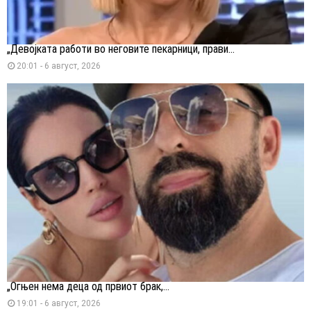
„Девојката работи во неговите пекарници, прави...
20:01 - 6 август, 2026
„Огњен нема деца од првиот брак,...
19:01 - 6 август, 2026