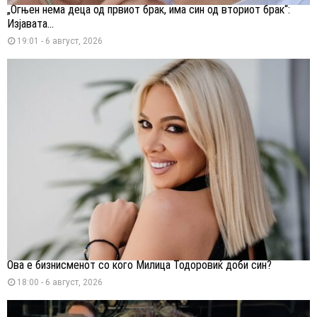
„Огњен нема деца од првиот брак, има син од вториот брак“:
Изјавата...
19:01 - 6 август, 2026
Ова е бизнисменот со кого Милица Тодоровиќ доби син?
18:00 - 6 август, 2026