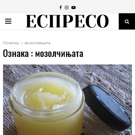
Facebook
Instagram
Youtube
PRIMARY
MENU
Почетна
мозолчињата
Ознака : мозолчињата