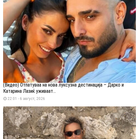
(Видео) Отпатуваа на нова луксузна дестинација – Дарко и
Катарина Лазиќ уживаат...
22:01 - 6 август, 2026